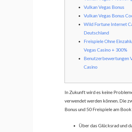
Vulkan Vegas Bonus
Vulkan Vegas Bonus Co
Wild Fortune Internet C
Deutschland
Freispiele Ohne Einzahl
Vegas Casino + 300%
Benutzerbewertungen V
Casino
In Zukunft wird es keine Proble
verwendet werden können. Die zwe
Bonus und 50 Freispiele am Book 
Über das Glücksrad und da