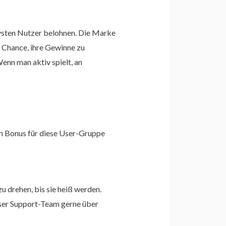
ivsten Nutzer belohnen. Die Marke
e Chance, ihre Gewinne zu
enn man aktiv spielt, an
en Bonus für diese User-Gruppe
u drehen, bis sie heiß werden.
nser Support-Team gerne über