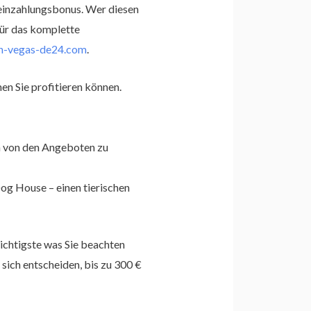
teinzahlungsbonus. Wer diesen
für das komplette
an-vegas-de24.com
.
n Sie profitieren können.
ch von den Angeboten zu
 Dog House – einen tierischen
ichtigste was Sie beachten
 sich entscheiden, bis zu 300 €