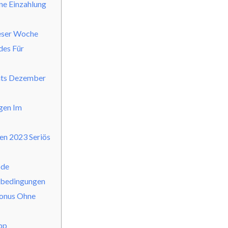
ne Einzahlung
eser Woche
des Für
ats Dezember
gen Im
en 2023 Seriös
ode
sbedingungen
Bonus Ohne
pp