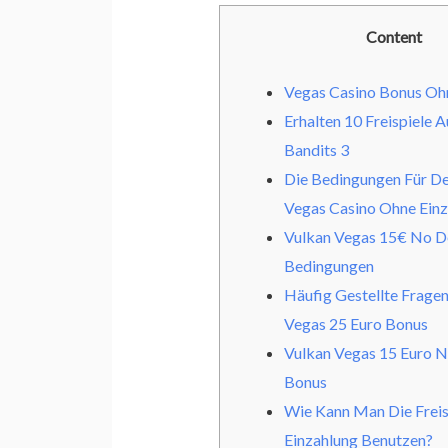
Content
Vegas Casino Bonus Oh
Erhalten 10 Freispiele 
Bandits 3
Die Bedingungen Für De
Vegas Casino Ohne Einz
Vulkan Vegas 15€ No D
Bedingungen
Häufig Gestellte Frage
Vegas 25 Euro Bonus
Vulkan Vegas 15 Euro N
Bonus
Wie Kann Man Die Freis
Einzahlung Benutzen?