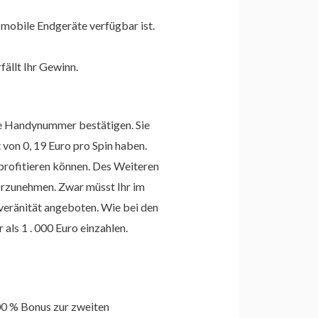
 mobile Endgeräte verfügbar ist.
fällt Ihr Gewinn.
re Handynummer bestätigen. Sie
 von 0, 19 Euro pro Spin haben.
profitieren können. Des Weiteren
orzunehmen. Zwar müsst Ihr im
uveränität angeboten. Wie bei den
als 1 . 000 Euro einzahlen.
200 % Bonus zur zweiten