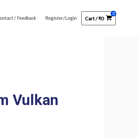
ontact / Feedback
Register/Login
Cart
/
₹
0
Im Vulkan