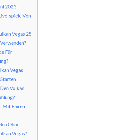
ni 2023
ive-spiele Von
lkan Vegas 25
 Verwenden?
de Für
ung?
lkan Vegas
 Starten
 Den Vulkan
ahlung?
n Mit Fairen
elen Ohne
Vulkan Vegas?