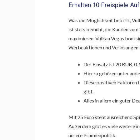
Erhalten 10 Freispiele Au
Was die Möglichkeit betrifft, Vu
ist stets bemüht, die Kunden zum 
maximieren. Vulkan Vegas boni sin
Werbeaktionen und Verlosungen t
Der Einsatz ist 20 RUB, 0
Hierzu gehören unter ander
Diese positiven Faktoren 
gibt.
Alles in allem ein guter De
Mit 25 Euro steht ausreichend Spi
Außerdem gibt es viele weitere 
unsere Prämienpolitik.