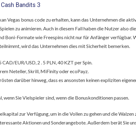
f Cash Bandits 3
lkan Vegas bonus code zu erhalten, kann das Unternehmen die akt
Spielen zu animieren. Auch in diesem Fall haben die Nutzer also di
d Boni-Formate wie Freespins nicht nur für Anfänger verfügbar. W
eilnimmt, wird das Unternehmen dies mit Sicherheit bemerken.
. 5 CAD/EUR/USD, 2 . 5 PLN, 40 KZT per Spin.
em Neteller, Skrill, MiFinity oder ecoPayz.
trösten darüber hinweg, dass es ansonsten keinen expliziten eigen
al, wenn Sie Vielspieler sind, wenn die Bonuskonditionen passen.
elkapital zur Verfügung, um in die Vollen zu gehen und die Walzen z
interessante Aktionen und Sonderangebote. Außerdem berät Sie u