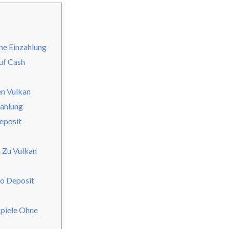
ne Einzahlung
Auf Cash
n Vulkan
ahlung
eposit
n Zu Vulkan
o Deposit
piele Ohne