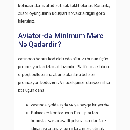
bölməsindən istifadə etmək təklif olunur. Bununla,
əksər oyunçuların uduşları nə vaxt aldığını görə
bilərsiniz.
Aviator-da Minimum Mərc
Nə Qədərdir?
casinoda bonus kod əldə edə bilər və bunun üçün
promosyonları izləmək lazımdır. Platforma klubun
e-poçt bülleteninə abunə olanlara belə bir
promosyon koduverir. Virtual qumar dünyasını hər
kəs üçün daha
vaxtında, yolda, işdə və ya başqa bir yerdə
Bukmeker kontorunun Pin-Up artan
bonuslar və səxavətli pulsuz mərclər ilə e-
idman və ənənəvi turnirlərə mərc etmək