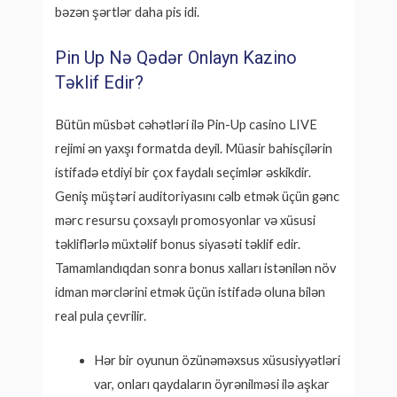
bəzən şərtlər daha pis idi.
Pin Up Nə Qədər Onlayn Kazino
Təklif Edir?
Bütün müsbət cəhətləri ilə Pin-Up casino LIVE
rejimi ən yaxşı formatda deyil. Müasir bahisçilərin
istifadə etdiyi bir çox faydalı seçimlər əskikdir.
Geniş müştəri auditoriyasını cəlb etmək üçün gənc
mərc resursu çoxsaylı promosyonlar və xüsusi
təkliflərlə müxtəlif bonus siyasəti təklif edir.
Tamamlandıqdan sonra bonus xalları istənilən növ
idman mərclərini etmək üçün istifadə oluna bilən
real pula çevrilir.
Hər bir oyunun özünəməxsus xüsusiyyətləri
var, onları qaydaların öyrənilməsi ilə aşkar