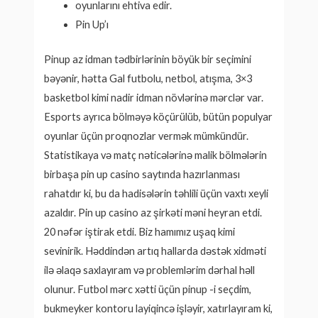
oyunlarını ehtiva edir.
Pin Up’ı
Pinup az idman tədbirlərinin böyük bir seçimini
bəyənir, hətta Gal futbolu, netbol, ​​atışma, 3×3
basketbol kimi nadir idman növlərinə mərclər var.
Esports ayrıca bölməyə köçürülüb, bütün populyar
oyunlar üçün proqnozlar vermək mümkündür.
Statistikaya və matç nəticələrinə malik bölmələrin
birbaşa pin up casino saytında hazırlanması
rahatdır ki, bu da hadisələrin təhlili üçün vaxtı xeyli
azaldır. Pin up casino az şirkəti məni heyran etdi.
20 nəfər iştirak etdi. Biz hamımız uşaq kimi
sevinirik. Həddindən artıq hallarda dəstək xidməti
ilə əlaqə saxlayıram və problemlərim dərhal həll
olunur. Futbol mərc xətti üçün pinup -i seçdim,
bukmeyker kontoru layiqincə işləyir, xatırlayıram ki,