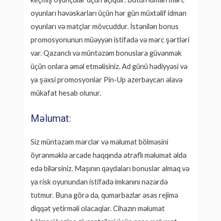
oyunları həvəskarları üçün hər gün müxtəlif idman
oyunları və matçlar mövcuddur. İstənilən bonus
promosyonunun müəyyən istifadə və mərc şərtləri
var. Qazanclı və müntəzəm bonuslara güvənmək
üçün onlara əməl etməlisiniz. Ad günü hədiyyəsi və
ya şəxsi promosyonlar Pin-Up azerbaycan əlavə
mükafat hesab olunur.
Məlumat:
Siz müntəzəm mərclər və məlumat bölməsini
öyrənməklə arcade haqqında ətraflı məlumat əldə
edə bilərsiniz. Maşının qaydaları bonuslar almaq və
ya risk oyunundan istifadə imkanını nəzərdə
tutmur. Buna görə də, qumarbazlar əsas rejimə
diqqət yetirməli olacaqlar. Cihazın məlumat