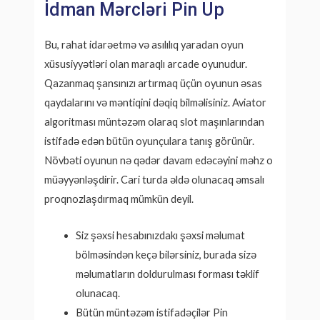
İdman Mərcləri Pin Up
Bu, rahat idarəetmə və asılılıq yaradan oyun
xüsusiyyətləri olan maraqlı arcade oyunudur.
Qazanmaq şansınızı artırmaq üçün oyunun əsas
qaydalarını və məntiqini dəqiq bilməlisiniz. Aviator
algoritması müntəzəm olaraq slot maşınlarından
istifadə edən bütün oyunçulara tanış görünür.
Növbəti oyunun nə qədər davam edəcəyini məhz o
müəyyənləşdirir. Cari turda əldə olunacaq əmsalı
proqnozlaşdırmaq mümkün deyil.
Siz şəxsi hesabınızdakı şəxsi məlumat
bölməsindən keçə bilərsiniz, burada sizə
məlumatların doldurulması forması təklif
olunacaq.
Bütün müntəzəm istifadəçilər Pin