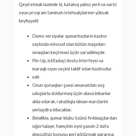
Qeyd etmək lazımdır ki, kataloq yalnız yerli və xarici
oyun proqram təminatı istehsalçılarının yüksək
keyfiyyətli
Demo versiyalar qumarbazların kazino
saytında mövcud olan bütün maşınları
sınaqdan keçirməsi üçün yaradılmışdır.
Pin-Up, istifadəçi dostu interfeysi və
maraqlı oyun seçimi təklif edən kazinodur.
edir.
Onun qonaqları şəxsi əmanətdən xoş
uduşlarla doldurmaq üçün əlavə imkanlar
əldə edərək, rahatlıqla idman mərclərini
yerləşdirə biləcəklər.
Beləliklə, qumar klubu özünü fırıldaqçılardan
sığortalayır, həmçinin eyni şəxsin 2 dəfə
depozitsiz bonusu geri götürmək qərarına