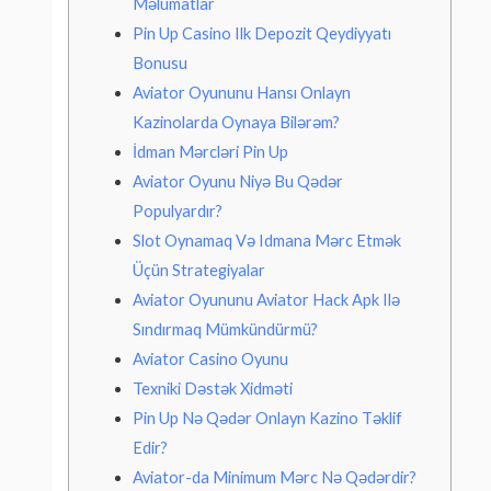
Məlumatlar
Pin Up Casino Ilk Depozit Qeydiyyatı
Bonusu
Aviator Oyununu Hansı Onlayn
Kazinolarda Oynaya Bilərəm?
İdman Mərcləri Pin Up
Aviator Oyunu Niyə Bu Qədər
Populyardır?
Slot Oynamaq Və Idmana Mərc Etmək
Üçün Strategiyalar
Aviator Oyununu Aviator Hack Apk Ilə
Sındırmaq Mümkündürmü?
Aviator Casino Oyunu
Texniki Dəstək Xidməti
Pin Up Nə Qədər Onlayn Kazino Təklif
Edir?
Aviator-da Minimum Mərc Nə Qədərdir?