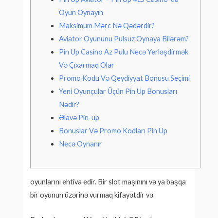
Oyun Oynayın
Maksimum Mərc Nə Qədərdir?
Aviator Oyununu Pulsuz Oynaya Bilərəm?
Pin Up Casino Az Pulu Necə Yerləşdirmək
Və Çıxarmaq Olar
Promo Kodu Və Qeydiyyat Bonusu Seçimi
Yeni Oyunçular Üçün Pin Up Bonusları
Nədir?
Əlavə Pin-up
Bonuslar Və Promo Kodları Pin Up
Necə Oynanır
oyunlarını ehtiva edir. Bir slot maşınını və ya başqa
bir oyunun üzərinə vurmaq kifayətdir və