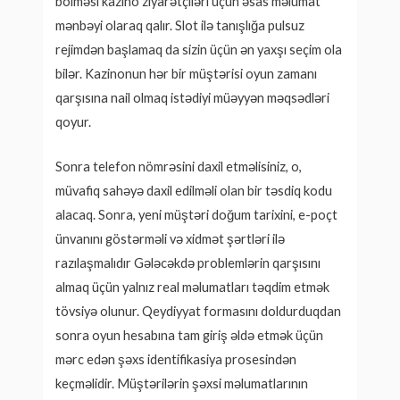
bölməsi kazino ziyarətçiləri üçün əsas məlumat
mənbəyi olaraq qalır. Slot ilə tanışlığa pulsuz
rejimdən başlamaq da sizin üçün ən yaxşı seçim ola
bilər. Kazinonun hər bir müştərisi oyun zamanı
qarşısına nail olmaq istədiyi müəyyən məqsədləri
qoyur.
Sonra telefon nömrəsini daxil etməlisiniz, o,
müvafiq sahəyə daxil edilməli olan bir təsdiq kodu
alacaq. Sonra, yeni müştəri doğum tarixini, e-poçt
ünvanını göstərməli və xidmət şərtləri ilə
razılaşmalıdır Gələcəkdə problemlərin qarşısını
almaq üçün yalnız real məlumatları təqdim etmək
tövsiyə olunur. Qeydiyyat formasını doldurduqdan
sonra oyun hesabına tam giriş əldə etmək üçün
mərc edən şəxs identifikasiya prosesindən
keçməlidir. Müştərilərin şəxsi məlumatlarının