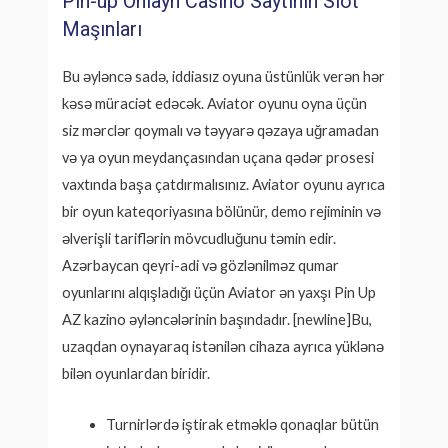
Pin-up Onlayn Casino Saytının Slot
Maşınları
Bu əyləncə sadə, iddiasız oyuna üstünlük verən hər
kəsə müraciət edəcək. Aviator oyunu oyna üçün
siz mərclər qoymalı və təyyarə qəzaya uğramadan
və ya oyun meydançasından uçana qədər prosesi
vaxtında başa çatdırmalısınız. Aviator oyunu ayrıca
bir oyun kateqoriyasına bölünür, demo rejiminin və
əlverişli tariflərin mövcudluğunu təmin edir.
Azərbaycan qeyri-adi və gözlənilməz qumar
oyunlarını alqışladığı üçün Aviator ən yaxşı Pin Up
AZ kazino əyləncələrinin başındadır. [newline]Bu,
uzaqdan oynayaraq istənilən cihaza ayrıca yüklənə
bilən oyunlardan biridir.
Turnirlərdə iştirak etməklə qonaqlar bütün