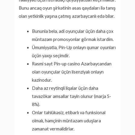
Bunu ancaq oyun şirkətinin əsas qaydaları ilə tanış
olan yetkinlik yaşına çatmış azərbaycanlı edə bilər.
Bununla belə, adi oyunçular üçün daha çox
müntəzəm promosyonlar görmək istərdim.
Ümumiyyətlə, Pin-Up onlayn qumar oyunları
üçün yaxşı seçimdir.
Rəsmi sayt Pin-up casino Azərbaycandan
olan oyunçular üçün lisenziyalı onlayn
kazinodur.
Daha az reytinqli liqalar üçün daha
təvazökar əmsallar təyin olunur (marja 5-
8%).
Onlar təhlükəsiz, etibarlı və funksional
olmalı, həmçinin müntəzəm uduşlara
zəmanət verməlidirlər.