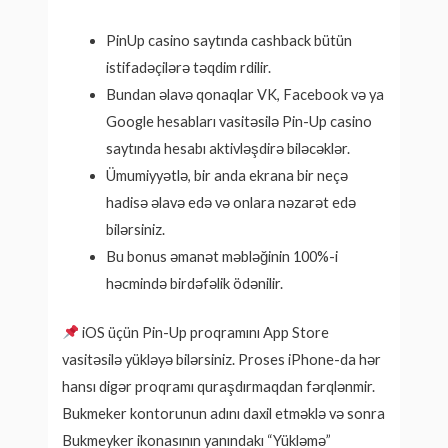
PinUp casino saytında cashback bütün
istifadəçilərə təqdim rdilir.
Bundan əlavə qonaqlar VK, Facebook və ya
Google hesabları vasitəsilə Pin-Up casino
saytında hesabı aktivləşdirə biləcəklər.
Ümumiyyətlə, bir anda ekrana bir neçə
hadisə əlavə edə və onlara nəzarət edə
bilərsiniz.
Bu bonus əmanət məbləğinin 100%-i
həcmində birdəfəlik ödənilir.
iOS üçün Pin-Up proqramını App Store
vasitəsilə yükləyə bilərsiniz. Proses iPhone-da hər
hansı digər proqramı quraşdırmaqdan fərqlənmir.
Bukmeker kontorunun adını daxil etməklə və sonra
Bukmeyker ikonasının yanındakı “Yükləmə”