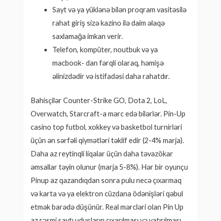
Sayt və ya yüklənə bilən proqram vasitəsilə
rahat giriş sizə kazino ilə daim əlaqə
saxlamağa imkan verir.
Telefon, kompüter, noutbuk və ya
macbook- dan fərqli olaraq, həmişə
əlinizdədir və istifadəsi daha rahatdır.
Bahisçilər Counter-Strike GO, Dota 2, LoL,
Overwatch, Starcraft-a mərc edə bilərlər. Pin-Up
casino top futbol, ​​xokkey və basketbol turnirləri
üçün ən sərfəli qiymətləri təklif edir (2-4% marja).
Daha az reytinqli liqalar üçün daha təvazökar
əmsallar təyin olunur (marja 5-8%). Hər bir oyunçu
Pinup az qazandıqdan sonra pulu necə çıxarmaq
və karta və ya elektron cüzdana ödənişləri qəbul
etmək barədə düşünür. Real mərcləri olan Pin Up
az rəsmi saytı uduşların çıxarılması və yatırılması