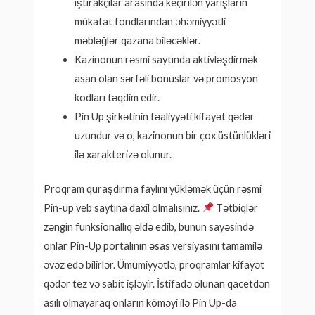
iştirakçılar arasında keçirilən yarışların
mükafat fondlarından əhəmiyyətli
məbləğlər qazana biləcəklər.
Kazinonun rəsmi saytında aktivləşdirmək
asan olan sərfəli bonuslar və promosyon
kodları təqdim edir.
Pin Up şirkətinin fəaliyyəti kifayət qədər
uzundur və o, kazinonun bir çox üstünlükləri
ilə xarakterizə olunur.
Proqram quraşdırma faylını yükləmək üçün rəsmi
Pin-up veb saytına daxil olmalısınız.
Tətbiqlər
zəngin funksionallıq əldə edib, bunun sayəsində
onlar Pin-Up portalının əsas versiyasını tamamilə
əvəz edə bilirlər. Ümumiyyətlə, proqramlar kifayət
qədər tez və sabit işləyir. İstifadə olunan qacetdən
asılı olmayaraq onların köməyi ilə Pin Up-da