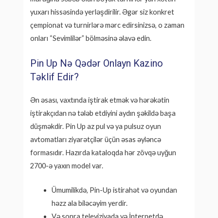
yuxarı hissəsində yerləşdirilir. Əgər siz konkret
çempionat və turnirlərə mərc edirsinizsə, o zaman
onları “Sevimlilər” bölməsinə əlavə edin.
Pin Up Nə Qədər Onlayn Kazino
Təklif Edir?
Ən əsası, vaxtında iştirak etmək və hərəkətin
iştirakçıdan nə tələb etdiyini aydın şəkildə başa
düşməkdir. Pin Up az pul və ya pulsuz oyun
avtomatları ziyarətçilər üçün əsas əyləncə
formasıdır. Hazırda kataloqda hər zövqə uyğun
2700-ə yaxın model var.
Ümumilikdə, Pin-Up istirahət və oyundan
həzz ala biləcəyim yerdir.
Və sonra televiziyada və İnternetdə