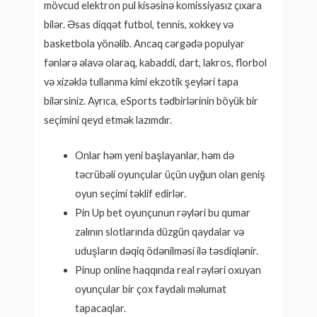
mövcud elektron pul kisəsinə komissiyasız çıxara
bilər. Əsas diqqət futbol, ​​tennis, xokkey və
basketbola yönəlib. Ancaq cərgədə populyar
fənlərə əlavə olaraq, kabaddi, dart, lakros, florbol
və xizəklə tullanma kimi ekzotik şeyləri tapa
bilərsiniz. Ayrıca, eSports tədbirlərinin böyük bir
seçimini qeyd etmək lazımdır.
Onlar həm yeni başlayanlar, həm də
təcrübəli oyunçular üçün uyğun olan geniş
oyun seçimi təklif edirlər.
Pin Up bet oyunçunun rəyləri bu qumar
zalının slotlarında düzgün qaydalar və
uduşların dəqiq ödənilməsi ilə təsdiqlənir.
Pinup online haqqında real rəyləri oxuyan
oyunçular bir çox faydalı məlumat
tapacaqlar.