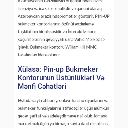
Azərbaycanın tənzimləyici orqanlarından lazımi
lisenziya və icazələrə malikdir və qanuni olaraq
Azərbaycan ərazisində xidmətlər göstərir. PIN-UP
bukmeker kontorlarının özünütənzimləmə
təşkilatının bir hissəsidir və İnteraktiv mərc
köçürmələrinin qeydiyyatı üzrə Vahid Mərkəz ilə
işləyir. Bukmeker kontoru William Hill MMC
tərəfindən idarə olunur.
Xülasə: Pin-up Bukmeker
Kontorunun Üstünlükləri Və
Mənfi Cəhətləri
Əslində sayt rəhbərliyi onlayn kazino oyunlarını və
bukmeker funksiyalarını istifadəçilər üçün mümkün
qədər şəffaf və sadələşdirməyə nail olub. İdmana
mərc etmək üçün ya birbaşa sayta daxil olmalısınız,