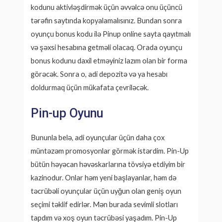
kodunu aktivləşdirmək üçün əvvəlcə onu üçüncü
tərəfin saytında kopyalamalısınız. Bundan sonra
oyunçu bonus kodu ilə Pinup online sayta qayıtmalı
və şəxsi hesabına getməli olacaq. Orada oyunçu
bonus kodunu daxil etməyiniz lazım olan bir forma
görəcək. Sonra o, adi depozitə və ya hesabı
doldurmaq üçün mükafata çevriləcək.
Pin-up Oyunu
Bununla belə, adi oyunçular üçün daha çox
müntəzəm promosyonlar görmək istərdim. Pin-Up
bütün həyəcan həvəskarlarına tövsiyə etdiyim bir
kazinodur. Onlar həm yeni başlayanlar, həm də
təcrübəli oyunçular üçün uyğun olan geniş oyun
seçimi təklif edirlər. Mən burada sevimli slotları
tapdım və xoş oyun təcrübəsi yaşadım. Pin-Up