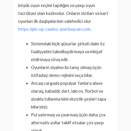
böyük oyun seçimi tapdığım və yaxşı oyun
təcrübəsi olan kazinodur. Onların slotları və kart
oyunları ilk dəqiqələrdən valehedici olur
https://pin-up-casino-azerbaycan.com
.
Sistemdəki kiçik qüsurlar şirkəti daim öz
fəaliyyətini təkmilləşdirməyə və inkişaf
etdirməyə sövq edir.
Oyunların siyahısı ilə tanış olmaq üçün
istifadəçi demo rejimini seçə bilər.
Ancaq cərgədə populyar fənlərə əlavə
olaraq, kabaddi, dart, lakros, florbol və
xizəklə tullanma kimi ekzotik şeyləri tapa
bilərsiniz.
Pul yatırmaq və çıxarmaq üçün daha çox
alternativ yollar təklif etsələr çox yaxşı
olardı.