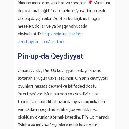
idmana mərc etmək rahat və rahatdır.
Minimum
depozit məbləği Pin Up kazino siyasətindən asılı
olaraq dəyişə bilər. Adətən bu, kiçik məbləğdir,
məsələn, dollar və ya başqa valyutada
ekvivalentdir
https://pin-up-casino-
azerbaycan.com/aviator/
.
Pin-up-da Qeydiyyat
Ümumiyyətlə, Pin-Up keyfiyyətli onlayn kazino
axtaranlar üçün yaxşı seçimdir. Onların keyfiyyətli
oyunları, həssas dəstəyi və istifadəçi dostu
interfeysi var. Mən burada çox sevdiyim slot
tapdım və müxtəlif cihazlarda oynamaq imkanım
var. Onların çeşidində daha çox yeniliklər və
eksklüziv oyunlar görmək istərdim. Pin-Up maraqlı
üsluba və müxtəlif oyunlara malik kazinodur.