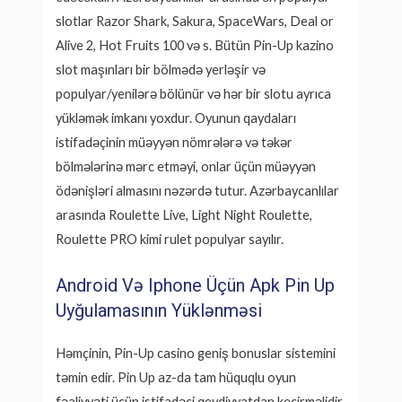
slotlar Razor Shark, Sakura, SpaceWars, Deal or
Alive 2, Hot Fruits 100 və s. Bütün Pin-Up kazino
slot maşınları bir bölmədə yerləşir və
populyar/yenilərə bölünür və hər bir slotu ayrıca
yükləmək imkanı yoxdur. Oyunun qaydaları
istifadəçinin müəyyən nömrələrə və təkər
bölmələrinə mərc etməyi, onlar üçün müəyyən
ödənişləri almasını nəzərdə tutur. Azərbaycanlılar
arasında Roulette Live, Light Night Roulette,
Roulette PRO kimi rulet populyar sayılır.
Android Və Iphone Üçün Apk Pin Up
Uyğulamasının Yüklənməsi
Həmçinin, Pin-Up casino geniş bonuslar sistemini
təmin edir. Pin Up az-da tam hüquqlu oyun
fəaliyyəti üçün istifadəçi qeydiyyatdan keçirməlidir.