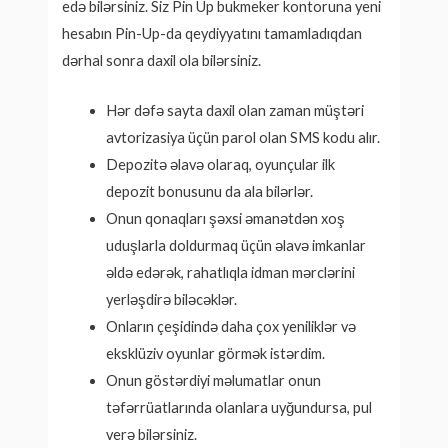
edə bilərsiniz. Siz Pin Up bukmeker kontoruna yeni
hesabın Pin-Up-da qeydiyyatını tamamladıqdan
dərhal sonra daxil ola bilərsiniz.
Hər dəfə sayta daxil olan zaman müştəri
avtorizasiya üçün parol olan SMS kodu alır.
Depozitə əlavə olaraq, oyunçular ilk
depozit bonusunu da ala bilərlər.
Onun qonaqları şəxsi əmanətdən xoş
uduşlarla doldurmaq üçün əlavə imkanlar
əldə edərək, rahatlıqla idman mərclərini
yerləşdirə biləcəklər.
Onların çeşidində daha çox yeniliklər və
eksklüziv oyunlar görmək istərdim.
Onun göstərdiyi məlumatlar onun
təfərrüatlarında olanlara uyğundursa, pul
verə bilərsiniz.