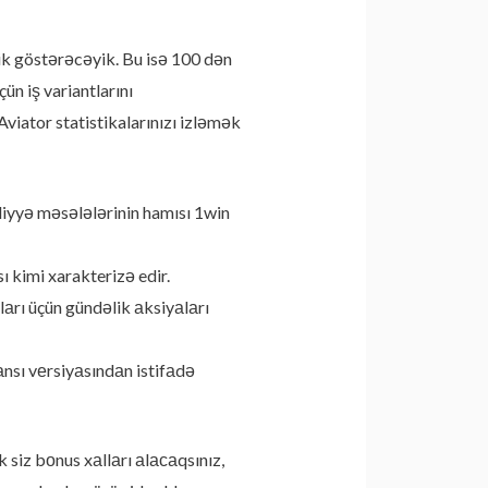
ik göstərəcəyik. Bu isə 100 dən
n iş variantlarını
viator statistikalarınızı izləmək
liyyə məsələlərinin hamısı 1win
ı kimi xarakterizə edir.
аrı üçün gündəlik аksiyаlаrı
nsı vеrsiyаsındаn istifаdə
 siz bоnus xаllаrı аlасаqsınız,