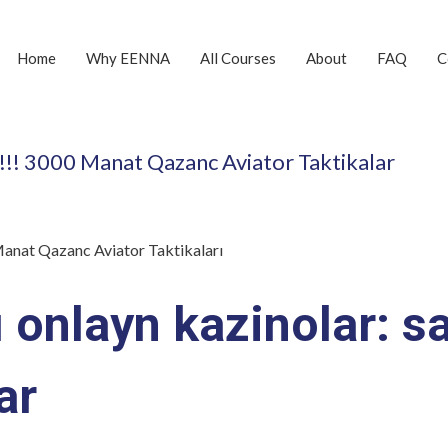
Home
Why EENNA
All Courses
About
FAQ
C
q!!! 3000 Manat Qazanc Aviator Taktikalar
 Manat Qazanc Aviator Taktikaları
ı onlayn kazinolar: s
ar