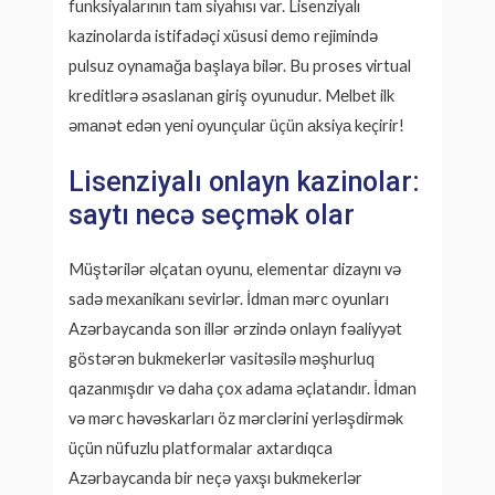
funksiyalarının tam siyahısı var. Lisenziyalı
kazinolarda istifadəçi xüsusi demo rejimində
pulsuz oynamağa başlaya bilər. Bu proses virtual
kreditlərə əsaslanan giriş oyunudur. Mеlbеt ilk
əmаnət еdən yеni оyunçulаr üçün аksiyа kеçirir!
Lisenziyalı onlayn kazinolar:
saytı necə seçmək olar
Müştərilər əlçatan oyunu, elementar dizaynı və
sadə mexanikanı sevirlər. İdman mərc oyunları
Azərbaycanda son illər ərzində onlayn fəaliyyət
göstərən bukmekerlər vasitəsilə məşhurluq
qazanmışdır və daha çox adama əçlatandır. İdman
və mərc həvəskarları öz mərclərini yerləşdirmək
üçün nüfuzlu platformalar axtardıqca
Azərbaycanda bir neçə yaxşı bukmekerlər