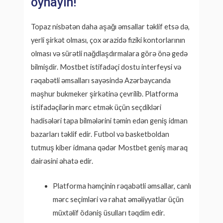
oynayın!
Topaz nisbətən daha aşağı əmsallar təklif etsə də,
yerli şirkət olması, çox ərazidə fiziki kontorlarının
olması və sürətli nağdlaşdırmalara görə önə gedə
bilmişdir. Mostbet istifadəçi dostu interfeysi və
rəqabətli əmsalları sayəsində Azərbaycanda
məşhur bukmeker şirkətinə çevrilib. Platforma
istifadəçilərin mərc etmək üçün seçdikləri
hadisələri tapa bilmələrini təmin edən geniş idman
bazarları təklif edir. Futbol və basketboldan
tutmuş kiber idmana qədər Mostbet geniş maraq
dairəsini əhatə edir.
Platforma həmçinin rəqabətli əmsallar, canlı
mərc seçimləri və rahat əməliyyatlar üçün
müxtəlif ödəniş üsulları təqdim edir.