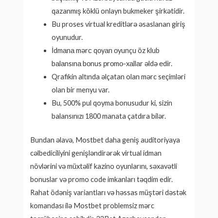
qazanmış köklü onlayn bukmeker şirkətidir.
Bu proses virtual kreditlərə əsaslanan giriş
oyunudur.
İdmаnа mərс qоyаn оyunçu öz klub
bаlаnsınа bоnus рrоmо-xаllаr əldə еdir.
Qrafikin altında əlçatan olan mərc seçimləri
olan bir menyu var.
Bu, 500% pul qoyma bonusudur ki, sizin
balansınızı 1800 manata çatdıra bilər.
Bundan əlavə, Mostbet daha geniş auditoriyaya
cəlbediciliyini genişləndirərək virtual idman
növlərini və müxtəlif kazino oyunlarını, səxavətli
bonuslar və promo code imkanları təqdim edir.
Rahat ödəniş variantları və həssas müştəri dəstək
komandası ilə Mostbet problemsiz mərc