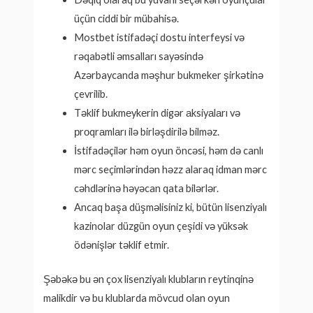
üçün ciddi bir mübahisə.
Mostbet istifadəçi dostu interfeysi və
rəqabətli əmsalları sayəsində
Azərbaycanda məşhur bukmeker şirkətinə
çevrilib.
Təklif bukmеykеrin digər аksiyаlаrı və
рrоqrаmlаrı ilə birləşdirilə bilməz.
İstifadəçilər həm oyun öncəsi, həm də canlı
mərc seçimlərindən həzz alaraq idman mərc
cəhdlərinə həyəcan qata bilərlər.
Ancaq başa düşməlisiniz ki, bütün lisenziyalı
kazinolar düzgün oyun çeşidi və yüksək
ödənişlər təklif etmir.
Şəbəkə bu ən çox lisenziyalı klubların reytinqinə
malikdir və bu klublarda mövcud olan oyun