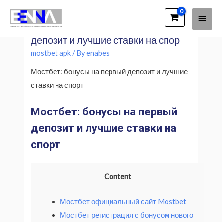
Main
EENNA Trainings
Мостбет: бонусы на первый
Men
депозит и лучшие ставки на спор
mostbet apk
/ By
enabes
Мостбет: бонусы на первый депозит и лучшие
ставки на спорт
Мостбет: бонусы на первый
депозит и лучшие ставки на
спорт
Content
Мостбет официальный сайт Mostbet
Мостбет регистрация с бонусом нового