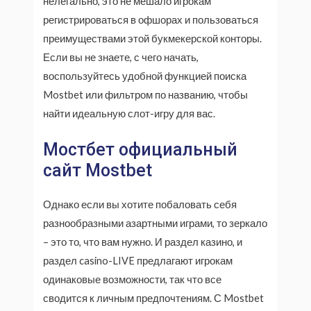
нелегально, это не мешало игрокам
регистрироваться в офшорах и пользоваться
преимуществами этой букмекерской конторы.
Если вы не знаете, с чего начать,
воспользуйтесь удобной функцией поиска
Mostbet или фильтром по названию, чтобы
найти идеальную слот-игру для вас.
Мостбет официальный
сайт Mostbet
Однако если вы хотите побаловать себя
разнообразными азартными играми, то зеркало
– это то, что вам нужно. И раздел казино, и
раздел casino-LIVE предлагают игрокам
одинаковые возможности, так что все
сводится к личным предпочтениям. С Mostbet