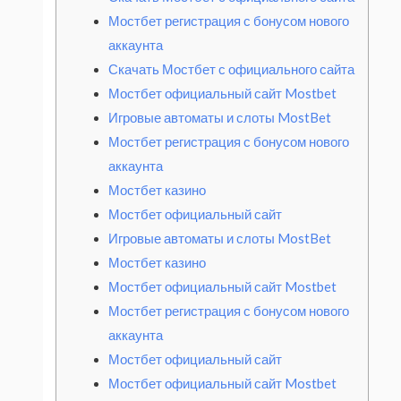
Мостбет регистрация с бонусом нового
аккаунта
Скачать Мостбет с официального сайта
Мостбет официальный сайт Mostbet
Игровые автоматы и слоты MostBet
Мостбет регистрация с бонусом нового
аккаунта
Мостбет казино
Мостбет официальный сайт
Игровые автоматы и слоты MostBet
Мостбет казино
Мостбет официальный сайт Mostbet
Мостбет регистрация с бонусом нового
аккаунта
Мостбет официальный сайт
Мостбет официальный сайт Mostbet