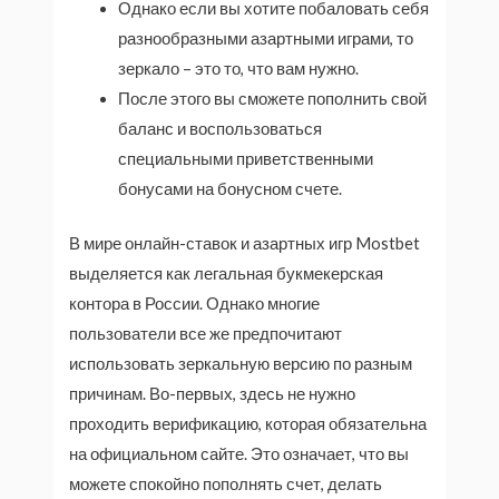
Однако если вы хотите побаловать себя
разнообразными азартными играми, то
зеркало – это то, что вам нужно.
После этого вы сможете пополнить свой
баланс и воспользоваться
специальными приветственными
бонусами на бонусном счете.
В мире онлайн-ставок и азартных игр Mostbet
выделяется как легальная букмекерская
контора в России. Однако многие
пользователи все же предпочитают
использовать зеркальную версию по разным
причинам. Во-первых, здесь не нужно
проходить верификацию, которая обязательна
на официальном сайте. Это означает, что вы
можете спокойно пополнять счет, делать