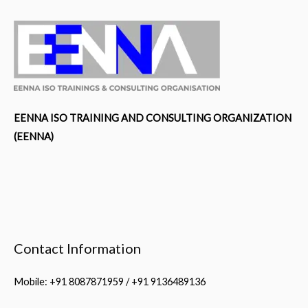
EENNA ISO TRAINING AND CONSULTING ORGANIZATION
(EENNA)
Contact Information
Mobile: +91 8087871959 / +91 9136489136