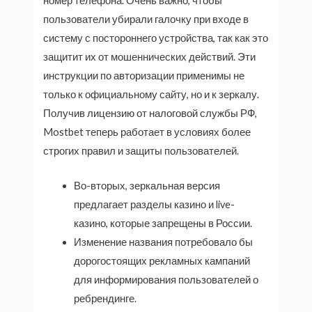
номер телефона. Очень важно, чтобы
пользователи убирали галочку при входе в
систему с постороннего устройства, так как это
защитит их от мошеннических действий. Эти
инструкции по авторизации применимы не
только к официальному сайту, но и к зеркалу.
Получив лицензию от налоговой службы РФ,
Mostbet теперь работает в условиях более
строгих правил и защиты пользователей.
Во-вторых, зеркальная версия
предлагает разделы казино и live-
казино, которые запрещены в России.
Изменение названия потребовало бы
дорогостоящих рекламных кампаний
для информирования пользователей о
ребрендинге.