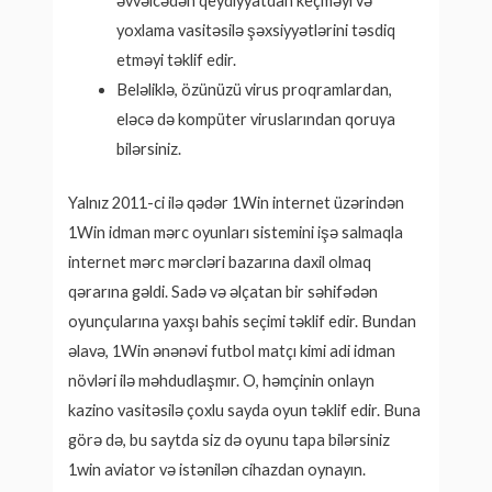
əvvəlcədən qeydiyyatdan keçməyi və
yoxlama vasitəsilə şəxsiyyətlərini təsdiq
etməyi təklif edir.
Beləliklə, özünüzü virus proqramlardan,
eləcə də kompüter viruslarından qoruya
bilərsiniz.
Yalnız 2011-ci ilə qədər 1Win internet üzərindən
1Win idman mərc oyunları sistemini işə salmaqla
internet mərc mərcləri bazarına daxil olmaq
qərarına gəldi. Sadə və əlçatan bir səhifədən
oyunçularına yaxşı bahis seçimi təklif edir. Bundan
əlavə, 1Win ənənəvi futbol matçı kimi adi idman
növləri ilə məhdudlaşmır. O, həmçinin onlayn
kazino vasitəsilə çoxlu sayda oyun təklif edir. Buna
görə də, bu saytda siz də oyunu tapa bilərsiniz
1win aviator və istənilən cihazdan oynayın.