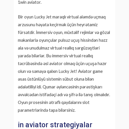
1win aviator.
Bir oyun Lucky Jet maraqlı virtual aləmdə uçmaq
arzusunu həyata keçirmək üçün heyrətamiz
fürsətdir. İmmersiv oyun, müxtəlif rejimlər və gözəl
məkanlarla oyunçular pulsuz uçuş hissindən həzz
ala və unudulmaz virtual reallıq sərgüzəştləri
yarada bilərlər. Bu immersiv virtual reallıq
təcrübəsində əsl aviator olmaq üçün uçuşa hazır
olun və səmaya qalxın Lucky Jet! Aviator game
əsas üstünlüyü sistemin sübut oluna bilən
ədalətliliyi idi. Qumar əyləncəsinin pərəstişkarı
əvvəlcədən istifadəçi adı və şifrə ilə tanış olmalıdır.
Oyun prosesinin ətraflı qaydalarını slot
parametrlərində tapa bilərsiniz.
in aviator strategiyalar