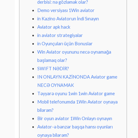
derbisi: nə gözləmək olar?
Demo versiyası 1Win aviator
in Kazino Aviatorun İndi Sınayın
Aviator apk hack
in aviator strategiyalar
in Oyunçuları üçün Bonuslar
Win Aviator oyununu necə oynamağa
başlamaq olar?
SWIFT NƏDİR?
IN ONLAYN KAZİNONDA Aviator game
NECƏ OYNAMAK
Təyyarə oyunu 1win 1win Aviator game
Mobil telefonumda 1Win Aviator oynaya
bilərəm?
Bir oyun aviator 1Win Onlayn oynayın
Aviator-ə bənzər başqa hansı oyunları
oynaya bilərəm?