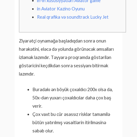
in-in xüsusiyyətləri Aviator game
in Aviator Kazino Oyunu
Real qrafika və soundtrack Lucky Jet
Ziyarətçi oynamağa başladıqdan sonra onun
hərəkətini, eləcə də yolunda görünəcək əmsalları
izləmək lazımdır. Təyyarə proqramda göstərilən
göstəricini keçdikdən sonra sessiyanı bitirmək
lazımdır.
Buradakı ən böyük çoxaldıcı 200x olsa da,
50x-dən yuxarı çoxaldıcılar daha çox baş
verir.
Çox vaxt bu cür əsassız risklər tamamilə
bütün yatırılmış vəsaitlərin itirilməsinə
səbəb olur.