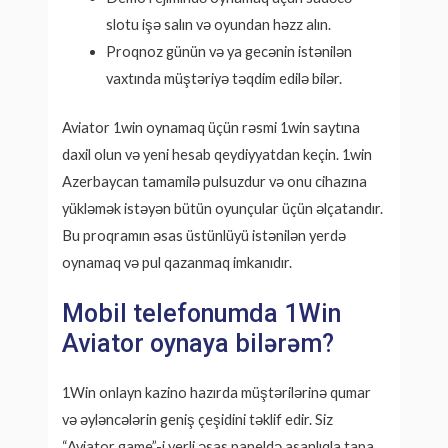
slotu işə salın və oyundan həzz alın.
Proqnoz günün və ya gecənin istənilən
vaxtında müştəriyə təqdim edilə bilər.
Aviator 1win oynamaq üçün rəsmi 1win saytına
daxil olun və yeni hesab qeydiyyatdan keçin. 1win
Azerbaycan tamamilə pulsuzdur və onu cihazına
yükləmək istəyən bütün oyunçular üçün əlçatandır.
Bu proqramın əsas üstünlüyü istənilən yerdə
oynamaq və pul qazanmaq imkanıdır.
Mobil telefonumda 1Win
Aviator oynaya bilərəm?
1Win onlayn kazino hazırda müştərilərinə qumar
və əyləncələrin geniş çeşidini təklif edir. Siz
“Aviator game”-i yerli əsas paneldə asanlıqla tapa