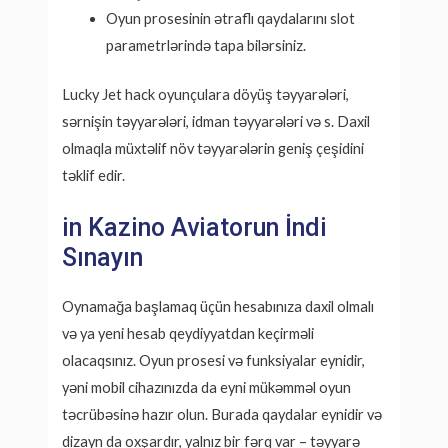
Oyun prosesinin ətraflı qaydalarını slot
parametrlərində tapa bilərsiniz.
Lucky Jet hack oyunçulara döyüş təyyarələri,
sərnişin təyyarələri, idman təyyarələri və s. Daxil
olmaqla müxtəlif növ təyyarələrin geniş çeşidini
təklif edir.
in Kazino Aviatorun İndi
Sınayın
Oynamağa başlamaq üçün hesabınıza daxil olmalı
və ya yeni hesab qeydiyyatdan keçirməli
olacaqsınız. Oyun prosesi və funksiyalar eynidir,
yəni mobil cihazınızda da eyni mükəmməl oyun
təcrübəsinə hazır olun. Burada qaydalar eynidir və
dizayn da oxşardır, yalnız bir fərq var – təyyarə