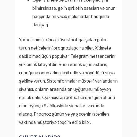
bilmirsinizsə, gəlin şirkətin əsasları və onun
haqqında ən vacib məlumatlar haqqında
danışaq.
Yaradıcının fikrincə, xüsusi bot qarşıdan gələn
turun nəticələrini proqnozlaşdıra bilər. Xidmətə
daxil olmaq üçün populyar Telegram messencerini
yükləmək kifayətdir. Bunu etmək üçün axtarış
çubuğuna onun adını daxil edin və böyüdücü şüşə
şəklinə vurun. Sistemformalar müxtəlif variantların
siyahısı, onların arasında ən uyğununu müəyyən
etmək qalır. Qazaxıstan bot xəbərdarlığına abunə
olan oyunçu öz ölkəsində siqnalları vaxtında
alacaq. Proqnoz günün və ya gecənin istənilən
vaxtında müştəriyə təqdim edilə bilər.