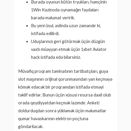
Burada oyunun bütün tryukları, həmçinin
1Win Kazinoda oynamağın faydaları
barədə məlumat veririk.
Bu yeni üsul, əslində uzun zamandır ki,
istifadə edilirdi.
Uduşlarınızı geri götürmək üçün düzgün
vaxtı müəyyən etmək üçün 1xbet Aviator
hack istifadə edə bilərsiniz.
Müvafiq proqram təminatının tərtibatçıları, guya
slot maşınının orijinal qorunmasından yan keçməyə
kömək edəcək bir proqramdan istifadə etməyi
təklif edirlər. Bunun üçün xüsusi resursa daxil olub
orada qeydiyyatdan keçmək lazımdır. Anketi
doldurduqdan sonra yükləmək üçün məlumatlar
qumar həvəskarının elektron poçtuna
göndəriləcək.