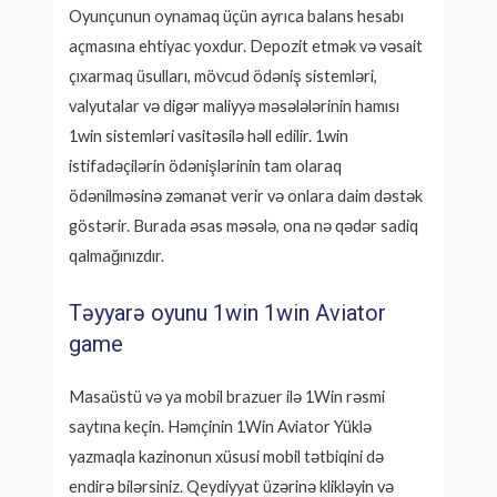
Oyunçunun oynamaq üçün ayrıca balans hesabı
açmasına ehtiyac yoxdur. Depozit etmək və vəsait
çıxarmaq üsulları, mövcud ödəniş sistemləri,
valyutalar və digər maliyyə məsələlərinin hamısı
1win sistemləri vasitəsilə həll edilir. 1win
istifadəçilərin ödənişlərinin tam olaraq
ödənilməsinə zəmanət verir və onlara daim dəstək
göstərir. Burada əsas məsələ, ona nə qədər sadiq
qalmağınızdır.
Təyyarə oyunu 1win 1win Aviator
game
Masaüstü və ya mobil brazuer ilə 1Win rəsmi
saytına keçin. Həmçinin 1Win Aviator Yüklə
yazmaqla kazinonun xüsusi mobil tətbiqini də
endirə bilərsiniz. Qeydiyyat üzərinə klikləyin və