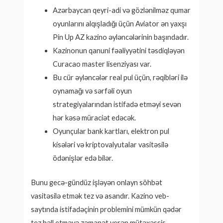
Azərbaycan qeyri-adi və gözlənilməz qumar
oyunlarını alqışladığı üçün Aviator ən yaxşı
Pin Up AZ kazino əyləncələrinin başındadır.
Kazinonun qanuni fəaliyyətini təsdiqləyən
Curacao master lisenziyası var.
Bu cür əyləncələr real pul üçün, rəqibləri ilə
oynamağı və sərfəli oyun
strategiyalarından istifadə etməyi sevən
hər kəsə müraciət edəcək.
Oyunçular bank kartları, elektron pul
kisələri və kriptovalyutalar vasitəsilə
ödənişlər edə bilər.
Bunu gecə-gündüz işləyən onlayn söhbət
vasitəsilə etmək tez və asandır. Kazino veb-
saytında istifadəçinin problemini mümkün qədər
tez həll etməyə zəmanət verən mütəxəssis