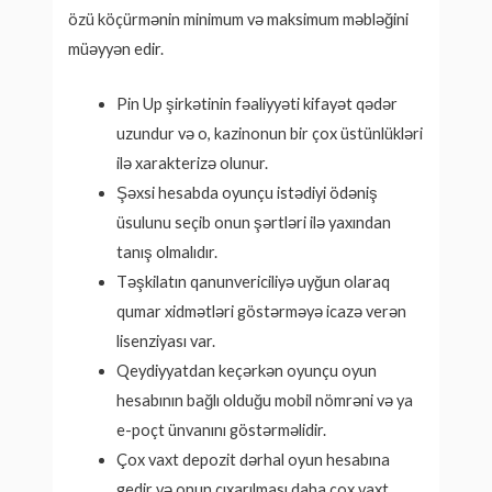
özü köçürmənin minimum və maksimum məbləğini
müəyyən edir.
Pin Up şirkətinin fəaliyyəti kifayət qədər
uzundur və o, kazinonun bir çox üstünlükləri
ilə xarakterizə olunur.
Şəxsi hesabda oyunçu istədiyi ödəniş
üsulunu seçib onun şərtləri ilə yaxından
tanış olmalıdır.
Təşkilatın qanunvericiliyə uyğun olaraq
qumar xidmətləri göstərməyə icazə verən
lisenziyası var.
Qeydiyyatdan keçərkən oyunçu oyun
hesabının bağlı olduğu mobil nömrəni və ya
e-poçt ünvanını göstərməlidir.
Çox vaxt depozit dərhal oyun hesabına
gedir və onun çıxarılması daha çox vaxt