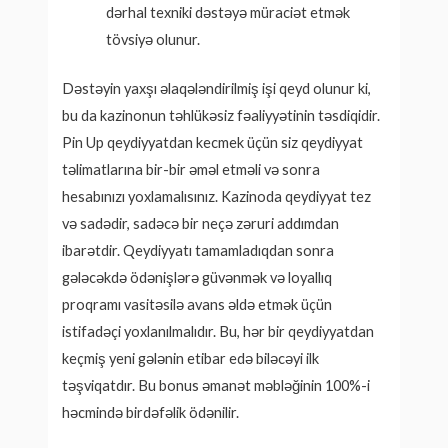
dərhal texniki dəstəyə müraciət etmək
tövsiyə olunur.
Dəstəyin yaxşı əlaqələndirilmiş işi qeyd olunur ki,
bu da kazinonun təhlükəsiz fəaliyyətinin təsdiqidir.
Pin Up qeydiyyatdan kecmek üçün siz qeydiyyat
təlimatlarına bir-bir əməl etməli və sonra
hesabınızı yoxlamalısınız. Kazinoda qeydiyyat tez
və sadədir, sadəcə bir neçə zəruri addımdan
ibarətdir. Qeydiyyatı tamamladıqdan sonra
gələcəkdə ödənişlərə güvənmək və loyallıq
proqramı vasitəsilə avans əldə etmək üçün
istifadəçi yoxlanılmalıdır. Bu, hər bir qeydiyyatdan
keçmiş yeni gələnin etibar edə biləcəyi ilk
təşviqatdır. Bu bonus əmanət məbləğinin 100%-i
həcmində birdəfəlik ödənilir.