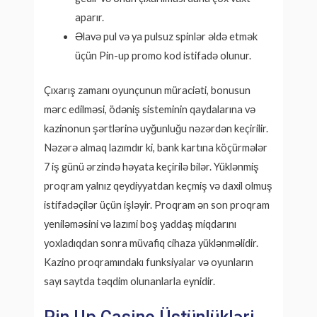
aparır.
Əlavə pul və ya pulsuz spinlər əldə etmək
üçün Pin-up promo kod istifadə olunur.
Çıxarış zamanı oyunçunun müraciəti, bonusun
mərc edilməsi, ödəniş sisteminin qaydalarına və
kazinonun şərtlərinə uyğunluğu nəzərdən keçirilir.
Nəzərə almaq lazımdır ki, bank kartına köçürmələr
7 iş günü ərzində həyata keçirilə bilər. Yüklənmiş
proqram yalnız qeydiyyatdan keçmiş və daxil olmuş
istifadəçilər üçün işləyir. Proqram ən son proqram
yeniləməsini və lazımi boş yaddaş miqdarını
yoxladıqdan sonra müvafiq cihaza yüklənməlidir.
Kazino proqramındakı funksiyalar və oyunların
sayı saytda təqdim olunanlarla eynidir.