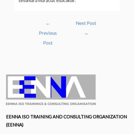
sevənlərə müraciət edəcəkdir.
Post
←
Next Post
navigation
Previous
→
Post
EENNA ISO TRAINING AND CONSULTING ORGANIZATION
(EENNA)