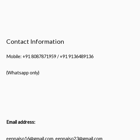
Contact Information
Mobile: +91 8087871959 / +91 9136489136
(Whatsapp only)
Email address:
eennaiso16@gmail.com, eennaiso23@gmail.com