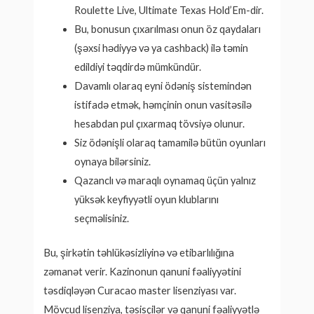
Roulette Live, Ultimate Texas Hold’Em-dir.
Bu, bonusun çıxarılması onun öz qaydaları
(şəxsi hədiyyə və ya cashback) ilə təmin
edildiyi təqdirdə mümkündür.
Davamlı olaraq eyni ödəniş sistemindən
istifadə etmək, həmçinin onun vasitəsilə
hesabdan pul çıxarmaq tövsiyə olunur.
Siz ödənişli olaraq tamamilə bütün oyunları
oynaya bilərsiniz.
Qazanclı və maraqlı oynamaq üçün yalnız
yüksək keyfiyyətli oyun klublarını
seçməlisiniz.
Bu, şirkətin təhlükəsizliyinə və etibarlılığına
zəmanət verir. Kazinonun qanuni fəaliyyətini
təsdiqləyən Curacao master lisenziyası var.
Mövcud lisenziya, təsisçilər və qanuni fəaliyyətlə