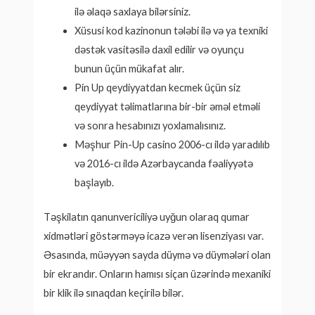
ilə əlaqə saxlaya bilərsiniz.
Xüsusi kod kazinonun tələbi ilə və ya texniki
dəstək vasitəsilə daxil edilir və oyunçu
bunun üçün mükafat alır.
Pin Up qeydiyyatdan kecmek üçün siz
qeydiyyat təlimatlarına bir-bir əməl etməli
və sonra hesabınızı yoxlamalısınız.
Məşhur Pin-Up casino 2006-cı ildə yaradılıb
və 2016-cı ildə Azərbaycanda fəaliyyətə
başlayıb.
Təşkilatın qanunvericiliyə uyğun olaraq qumar
xidmətləri göstərməyə icazə verən lisenziyası var.
Əsasında, müəyyən sayda düymə və düymələri olan
bir ekrandır. Onların hamısı siçan üzərində mexaniki
bir klik ilə sınaqdan keçirilə bilər.