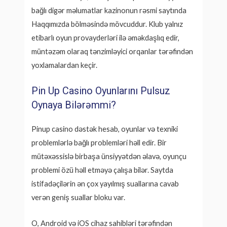
bağlı digər məlumatlar kazinonun rəsmi saytında
Haqqımızda bölməsində mövcuddur. Klub yalnız
etibarlı oyun provayderləri ilə əməkdaşlıq edir,
müntəzəm olaraq tənzimləyici orqanlar tərəfindən
yoxlamalardan keçir.
Pin Up Casino Oyunlarını Pulsuz
Oynaya Bilərəmmi?
Pinup casino dəstək hesab, oyunlar və texniki
problemlərlə bağlı problemləri həll edir. Bir
mütəxəssislə birbaşa ünsiyyətdən əlavə, oyunçu
problemi özü həll etməyə çalışa bilər. Saytda
istifadəçilərin ən çox yayılmış suallarına cavab
verən geniş suallar bloku var.
O, Android və iOS cihaz sahibləri tərəfindən