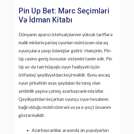
Pin Up Bet: Mərc Seçimləri
Və İdman Kitabı
Dünyanın aparıcı istehsalçılarının yüksək tariflərə
malik minlərlə parlaq oyunları müntəzəm olaraq
oyunçulara yaxşı ödənişlər gətirir. Həmçinin, Pin-
Up casino geniş bonuslar sistemini təmin edir. Pin
Up az-da tam hüquqlu oyun fəaliyyəti üçün
istifadəçi qeydiyyatdan keçirməlidir. Bunu ancaq
oyun şirkətinin əsas qaydaları ilə tanış olan
yetkinlik yaşına çatmış azərbaycanlı edə bilər.
Qeydiyyatdan keçərkən oyunçu oyun hesabının
bağlı olduğu mobil nömrəni və ya e-poçt ünvanını
göstərməlidir.
Azərbaycanlılar arasında ən populyarları