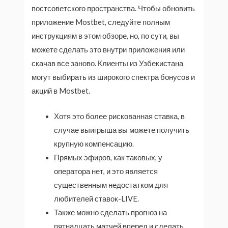
постсоветского пространства. Чтобы обновить
приложение Mostbet, следуйте полным
инструкциям в этом обзоре, но, по сути, вы
можете сделать это внутри приложения или
скачав все заново. Клиенты из Узбекистана
могут выбирать из широкого спектра бонусов и
акций в Mostbet.
Хотя это более рискованная ставка, в
случае выигрыша вы можете получить
крупную компенсацию.
Прямых эфиров, как таковых, у
оператора нет, и это является
существенным недостатком для
любителей ставок-LIVE.
Также можно сделать прогноз на
пятнадцать матчей вперед и сделать