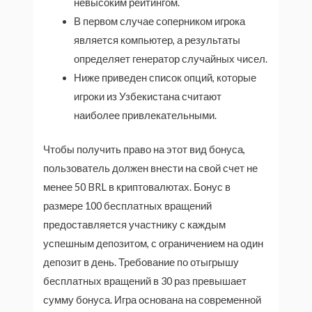
невысоким рейтингом.
В первом случае соперником игрока
является компьютер, а результаты
определяет генератор случайных чисел.
Ниже приведен список опций, которые
игроки из Узбекистана считают
наиболее привлекательными.
Чтобы получить право на этот вид бонуса,
пользователь должен внести на свой счет не
менее 50 BRL в криптовалютах. Бонус в
размере 100 бесплатных вращений
предоставляется участнику с каждым
успешным депозитом, с ограничением на один
депозит в день. Требование по отыгрышу
бесплатных вращений в 30 раз превышает
сумму бонуса. Игра основана на современной