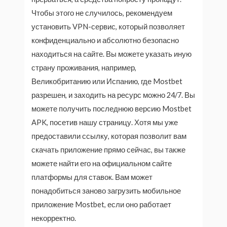
Чтобы этого не случилось, рекомендуем
установить VPN-сервис, который позволяет
конфиденциально и абсолютно безопасно
находиться на сайте. Вы можете указать иную
страну проживания, например,
Великобританию или Испанию, где Mostbet
разрешен, и заходить на ресурс можно 24/7. Вы
можете получить последнюю версию Mostbet
APK, посетив нашу страницу. Хотя мы уже
предоставили ссылку, которая позволит вам
скачать приложение прямо сейчас, вы также
можете найти его на официальном сайте
платформы для ставок. Вам может
понадобиться заново загрузить мобильное
приложение Mostbet, если оно работает
некорректно.