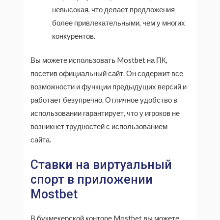
невысокая, что делает предложения
более привлекательными, чем у многих
конкурентов.
Вы можете использовать Mostbet на ПК,
посетив официальный сайт. Он содержит все
возможности и функции предыдущих версий и
работает безупречно. Отличное удобство в
использовании гарантирует, что у игроков не
возникнет трудностей с использованием
сайта.
Ставки на виртуальный
спорт в приложении
Mostbet
В букмекерской конторе Mostbet вы можете