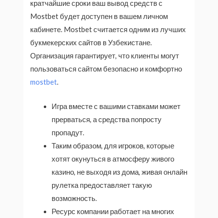
кратчайшие сроки ваш вывод средств с
Mostbet будет доступен в вашем личном
кабинете. Mostbet считается одним из лучших
букмекерских сайтов в Узбекистане.
Организация гарантирует, что клиенты могут
пользоваться сайтом безопасно и комфортно
mostbet
.
Игра вместе с вашими ставками может
прерваться, а средства попросту
пропадут.
Таким образом, для игроков, которые
хотят окунуться в атмосферу живого
казино, не выходя из дома, живая онлайн
рулетка предоставляет такую
возможность.
Ресурс компании работает на многих