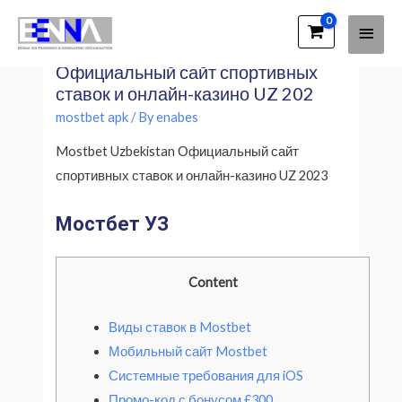
Main
EENNA Trainings
Mostbet Uzbekistan
Men
Официальный сайт спортивных
ставок и онлайн-казино UZ 202
mostbet apk
/ By
enabes
Mostbet Uzbekistan Официальный сайт
спортивных ставок и онлайн-казино UZ 2023
Мостбет УЗ
Content
Виды ставок в Mostbet
Мобильный сайт Mostbet
Системные требования для iOS
Промо-код с бонусом £300