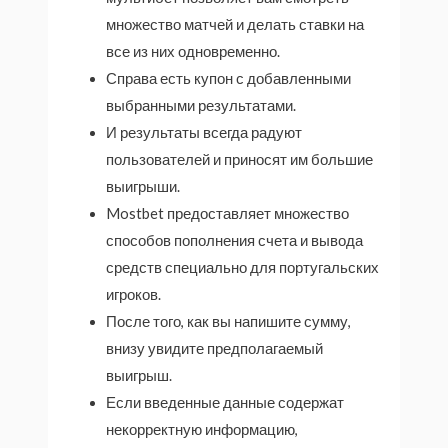
множество матчей и делать ставки на
все из них одновременно.
Справа есть купон с добавленными
выбранными результатами.
И результаты всегда радуют
пользователей и приносят им большие
выигрыши.
Mostbet предоставляет множество
способов пополнения счета и вывода
средств специально для португальских
игроков.
После того, как вы напишите сумму,
внизу увидите предполагаемый
выигрыш.
Если введенные данные содержат
некорректную информацию,