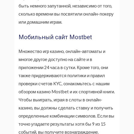
быть немного запутанной, независимо от того,
сколько времени вы посвятили онлайн-покеру
или домашним играм.
Мобильный сайт Mostbet
Множество игр казино, онлайн-автоматы и
многое другое доступно на сайте и в
приложении 24 часа в сутки. Кроме того, они
также придерживаются политики и правил
проверки счетов KYC, ознакомьтесь с нашим
обзором казино Mostbet и их спортивной книги.
Чтобы выиграть, играя в слоты в онлайн-
казино, вы должны сделать ставку и получить
определенные комбинации символов. Если вы
точно угадаете результаты хотя бы 9 из 15
событий, вы получите вознаграждение.