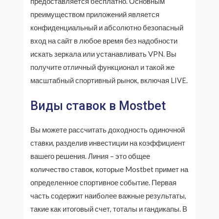
предоставляется бесплатно. Основным
преимуществом приложений является
конфиденциальный и абсолютно безопасный
вход на сайт в любое время без надобности
искать зеркала или устанавливать VPN. Вы
получите отличный функционал и такой же
масштабный спортивный рынок, включая LIVE.
Виды ставок в Mostbet
Вы можете рассчитать доходность одиночной
ставки, разделив инвестиции на коэффициент
вашего решения. Линия – это общее
количество ставок, которые Mostbet примет на
определенное спортивное событие. Первая
часть содержит наиболее важные результаты,
такие как итоговый счет, тоталы и гандикапы. В