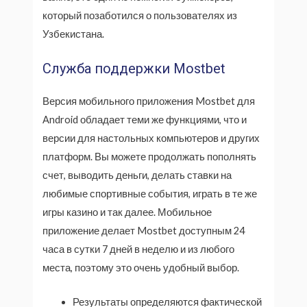
который позаботился о пользователях из
Узбекистана.
Служба поддержки Mostbet
Версия мобильного приложения Mostbet для
Android обладает теми же функциями, что и
версии для настольных компьютеров и других
платформ. Вы можете продолжать пополнять
счет, выводить деньги, делать ставки на
любимые спортивные события, играть в те же
игры казино и так далее. Мобильное
приложение делает Mostbet доступным 24
часа в сутки 7 дней в неделю и из любого
места, поэтому это очень удобный выбор.
Результаты определяются фактической