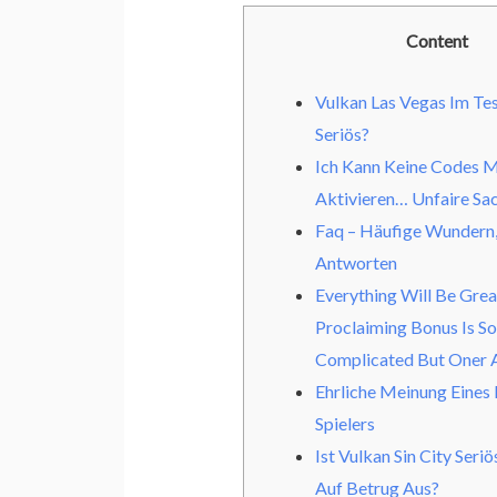
Content
Vulkan Las Vegas Im Te
Seriös?
Ich Kann Keine Codes 
Aktivieren… Unfaire Sa
Faq – Häufige Wundern,
Antworten
Everything Will Be Gre
Proclaiming Bonus Is S
Complicated But Oner A
Ehrliche Meinung Eines 
Spielers
Ist Vulkan Sin City Ser
Auf Betrug Aus?