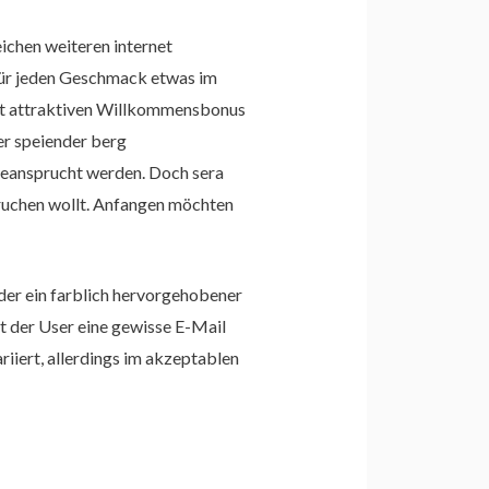
ichen weiteren internet
für jeden Geschmack etwas im
echt attraktiven Willkommensbonus
uer speiender berg
beansprucht werden. Doch sera
ruchen wollt. Anfangen möchten
nder ein farblich hervorgehobener
lt der User eine gewisse E-Mail
iiert, allerdings im akzeptablen