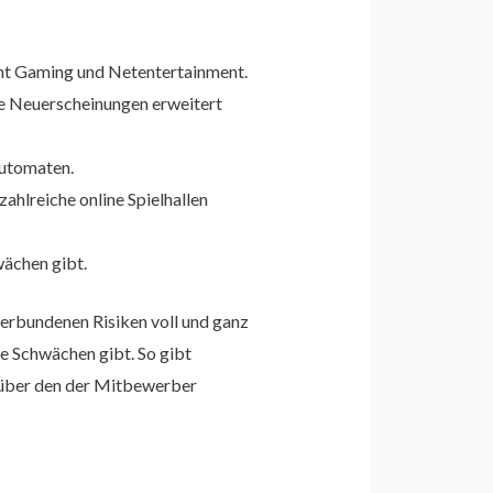
ent Gaming und Netentertainment.
e Neuerscheinungen erweitert
automaten.
zahlreiche online Spielhallen
wächen gibt.
t verbundenen Risiken voll und ganz
ige Schwächen gibt. So gibt
t über den der Mitbewerber