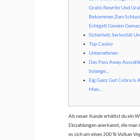
Gratis Rewrite Und Gra
Bekommen Zum Schluss
Echtgelt Gewinn Gemac
Sicherheit, Seriosität U
Top Casino
Unternehmen
Das Pass Away Auszahl
Solange…
Eig Ganz Gut Cobra Is 
Man…
Als neuer Kunde erhältst du ein W
Einzahlungen anerkannt, die man 
es sich um einen 200 % Vulkan Veg