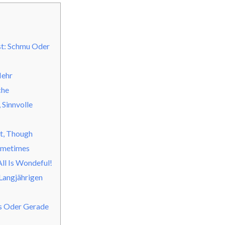
st: Schmu Oder
Mehr
che
 Sinnvolle
at, Though
ometimes
ll Is Wondeful!
Langjährigen
iös Oder Gerade