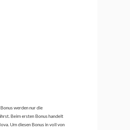
n Bonus werden nur die
hrst. Beim ersten Bonus handelt
Nova. Um diesen Bonus in voll von