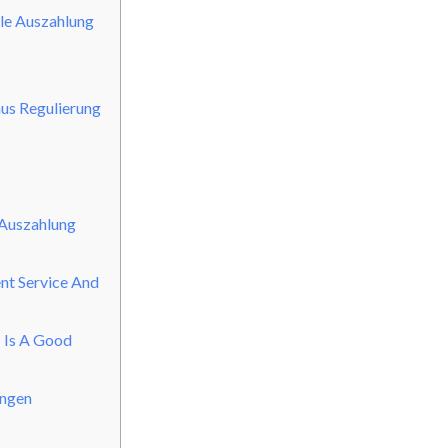
lle Auszahlung
aus Regulierung
 Auszahlung
nt Service And
s Is A Good
ungen