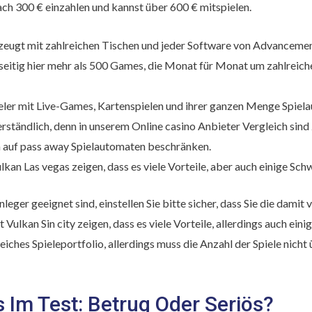
ch 300 € einzahlen und kannst über 600 € mitspielen.
zeugt mit zahlreichen Tischen und jeder Software von Advancem
itig hier mehr als 500 Games, die Monat für Monat um zahlreich
ieler mit Live-Games, Kartenspielen und ihrer ganzen Menge Spiel
erständlich, denn in unserem Online casino Anbieter Vergleich sind 
ch auf pass away Spielautomaten beschränken.
kan Las vegas zeigen, dass es viele Vorteile, aber auch einige Sch
nleger geeignet sind, einstellen Sie bitte sicher, dass Sie die dami
Vulkan Sin city zeigen, dass es viele Vorteile, allerdings auch ein
iches Spieleportfolio, allerdings muss die Anzahl der Spiele nich
 Im Test: Betrug Oder Seriös?