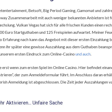
Netentertainment, Betsoft, Big Period Gaming, Gamomat und zahlre
 away Zusammenarbeit mit auch weniger bekannten Anbietern ist 
echslung. Vulkan Vegas hat sich für alle frischen Kunden einen r
1. 000 Euro Startguthaben und 125 Freispielen aufwartet. Meiner Fe
o Erfahrung nach kann das Angebot mit dieser ersten Einzahlung 
wenn ihr später eine gewisse Auszahlung aus dem Guthaben beansp
t unserem ersten Eindruck zum Online-Casino
und auch
.
te erst wenn zum ersten Spiel im Online Casino. Hier befindet eina
strieren“, der zum Anmeldeformular führt. Im Anschluss daran erhä
rish Anmeldung ist abgeschlossen. Die Zeit jeder Auszahlungen var
r Aktivieren… Unfaire Sache