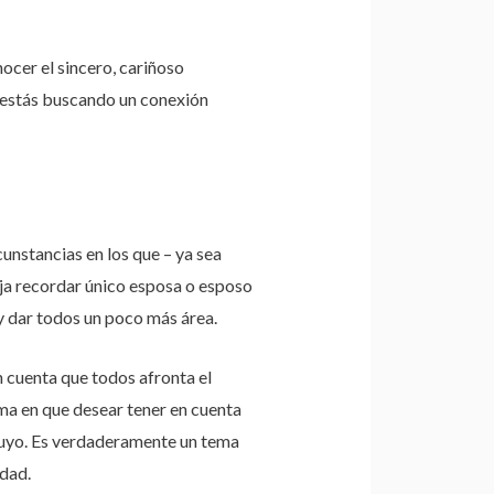
ocer el sincero, cariñoso
i estás buscando un conexión
unstancias en los que – ya sea
reja recordar único esposa o esposo
y dar todos un poco más área.
n cuenta que todos afronta el
rma en que desear tener en cuenta
 tuyo. Es verdaderamente un tema
dad.