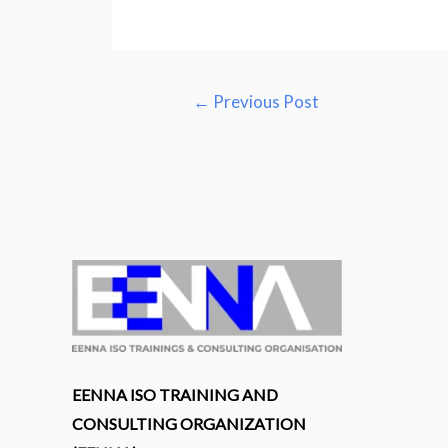
Post
←
Previous Post
navigation
EENNA ISO TRAINING AND
CONSULTING ORGANIZATION