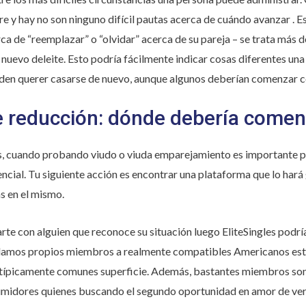
re y hay no son ninguno difícil pautas acerca de cuándo avanzar . Es
a de “reemplazar” o “olvidar” acerca de su pareja – se trata más 
nuevo deleite. Esto podría fácilmente indicar cosas diferentes un
den querer casarse de nuevo, aunque algunos deberían comenzar con
 reducción: dónde debería comen
, cuando probando viudo o viuda emparejamiento es importante pa
encial. Tu siguiente acción es encontrar una plataforma que lo har
s en el mismo.
rte con alguien que reconoce su situación luego EliteSingles podría s
damos propios miembros a realmente compatibles Americanos esta
 típicamente comunes superficie. Además, bastantes miembros son
midores quienes buscando el segundo oportunidad en amor de verda