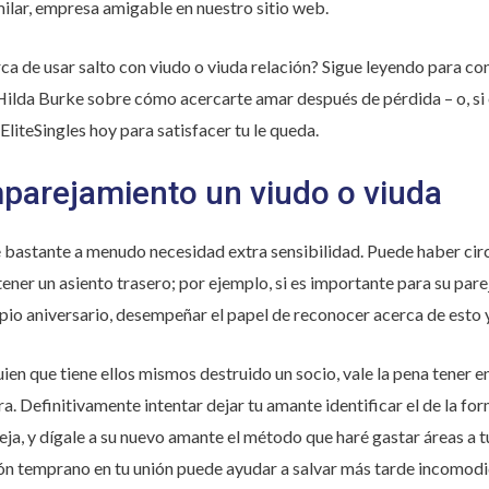
ilar, empresa amigable en nuestro sitio web.
a de usar salto con viudo o viuda relación? Sigue leyendo para con
 Hilda Burke sobre cómo acercarte amar después de pérdida – o, s
liteSingles hoy para satisfacer tu le queda.
parejamiento un viudo o viuda
de bastante a menudo necesidad extra sensibilidad. Puede haber circ
tener un asiento trasero; por ejemplo, si es importante para su pa
io aniversario, desempeñar el papel de reconocer acerca de esto 
uien que tiene ellos mismos destruido un socio, vale la pena tener e
a. Definitivamente intentar dejar tu amante identificar el de la fo
reja, y dígale a su nuevo amante el método que haré gastar áreas a
ión temprano en tu unión puede ayudar a salvar más tarde incomodi