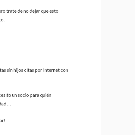
ro trate de no dejar que esto
to.
 sin hijos citas por Internet con
esito un socio para quién
dad …
or!