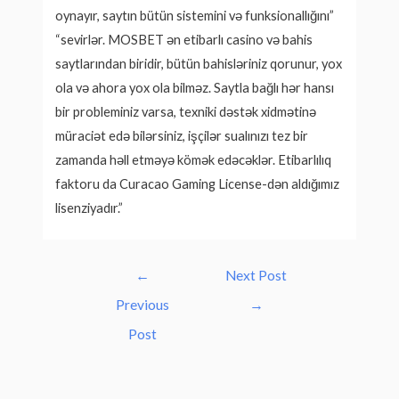
oynayır, saytın bütün sistemini və funksionallığını”
“sevirlər. MOSBET ən etibarlı casino və bahis
saytlarından biridir, bütün bahisləriniz qorunur, yox
ola və ahora yox ola bilməz. Saytla bağlı hər hansı
bir probleminiz varsa, texniki dəstək xidmətinə
müraciət edə bilərsiniz, işçilər sualınızı tez bir
zamanda həll etməyə kömək edəcəklər. Etibarlılıq
faktoru da Curacao Gaming License-dən aldığımız
lisenziyadır.”
Post
←
Next Post
navigation
Previous
→
Post