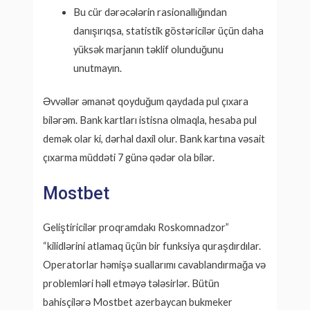
Bu cür dərəcələrin rasionallığından
danışırıqsa, statistik göstəricilər üçün daha
yüksək marjanın təklif olunduğunu
unutmayın.
Əvvəllər əmanət qoyduğum qaydada pul çıxara
bilərəm. Bank kartları istisna olmaqla, hesaba pul
demək olar ki, dərhal daxil olur. Bank kartına vəsait
çıxarma müddəti 7 günə qədər ola bilər.
Mostbet
Geliştiricilər proqramdakı Roskomnadzor”
“kilidlərini atlamaq üçün bir funksiya quraşdırdılar.
Operatorlar həmişə suallarımı cavablandırmağa və
problemləri həll etməyə tələsirlər. Bütün
bahisçilərə Mostbet azerbaycan bukmeker