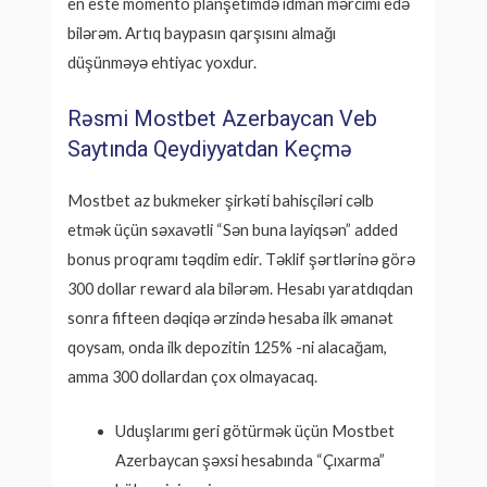
en este momento planşetimdə idman mərcimi edə
bilərəm. Artıq baypasın qarşısını almağı
düşünməyə ehtiyac yoxdur.
Rəsmi Mostbet Azerbaycan Veb
Saytında Qeydiyyatdan Keçmə
Mostbet az bukmeker şirkəti bahisçiləri cəlb
etmək üçün səxavətli “Sən buna layiqsən” added
bonus proqramı təqdim edir. Təklif şərtlərinə görə
300 dollar reward ala bilərəm. Hesabı yaratdıqdan
sonra fifteen dəqiqə ərzində hesaba ilk əmanət
qoysam, onda ilk depozitin 125% -ni alacağam,
amma 300 dollardan çox olmayacaq.
Uduşlarımı geri götürmək üçün Mostbet
Azerbaycan şəxsi hesabında “Çıxarma”