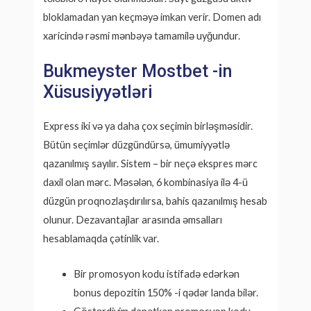
bloklamadan yan keçməyə imkan verir. Domen adı
xaricində rəsmi mənbəyə tamamilə uyğundur.
Bukmeyster Mostbet -in
Xüsusiyyətləri
Express iki və ya daha çox seçimin birləşməsidir.
Bütün seçimlər düzgündürsə, ümumiyyətlə
qazanılmış sayılır. Sistem – bir neçə ekspres mərc
daxil olan mərc. Məsələn, 6 kombinasiya ilə 4-ü
düzgün proqnozlaşdırılırsa, bahis qazanılmış hesab
olunur. Dezavantajlar arasında əmsalları
hesablamaqda çətinlik var.
Bir promosyon kodu istifadə edərkən
bonus depozitin 150% -i qədər landa bilər.