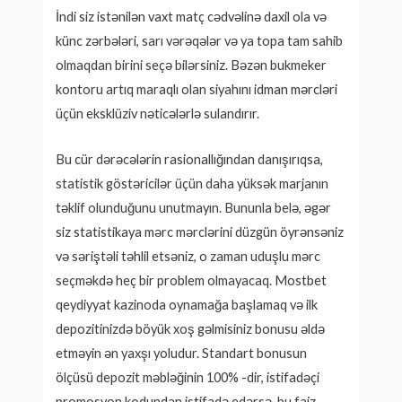
İndi siz istənilən vaxt matç cədvəlinə daxil ola və
künc zərbələri, sarı vərəqələr və ya topa tam sahib
olmaqdan birini seçə bilərsiniz. Bəzən bukmeker
kontoru artıq maraqlı olan siyahını idman mərcləri
üçün eksklüziv nəticələrlə sulandırır.
Bu cür dərəcələrin rasionallığından danışırıqsa,
statistik göstəricilər üçün daha yüksək marjanın
təklif olunduğunu unutmayın. Bununla belə, əgər
siz statistikaya mərc mərclərini düzgün öyrənsəniz
və səriştəli təhlil etsəniz, o zaman uduşlu mərc
seçməkdə heç bir problem olmayacaq. Mostbet
qeydiyyat kazinoda oynamağa başlamaq və ilk
depozitinizdə böyük xoş gəlmisiniz bonusu əldə
etməyin ən yaxşı yoludur. Standart bonusun
ölçüsü depozit məbləğinin 100% -dir, istifadəçi
promosyon kodundan istifadə edərsə, bu faiz