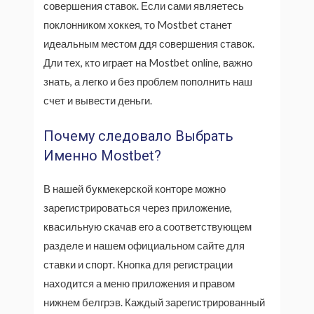
совершения ставок. Если сами являетесь
поклонником хоккея, то Mostbet станет
идеальным местом ддя совершения ставок.
Дли тех, кто играет на Mostbet online, важно
знать, а легко и без проблем пополнить наш
счет и вывести деньги.
Почему следовало Выбрать
Именно Mostbet?
В нашей букмекерской конторе можно
зарегистрироваться через приложение,
квасильную скачав его а соответствующем
разделе и нашем официальном сайте для
ставки и спорт. Кнопка для регистрации
находится а меню приложения и правом
нижнем белгрэв. Каждый зарегистрированный