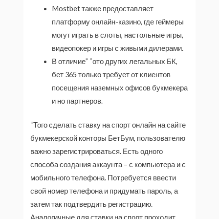
Mostbet также предоставляет
платформу онлайн-казино, где геймеры
могут играть в слоты, настольные игры,
видеопокер и игры с живыми дилерами.
В отличие” “ото других легальных БК,
бет 365 только требует от клиентов
посещения наземных офисов букмекера
и но партнеров.
“Того сделать ставку на спорт онлайн на сайте
букмекерской конторы БетБум, пользователю
важно зарегистрироваться. Есть одного
способа создания аккаунта – с компьютера и с
мобильного телефона. Потребуется ввести
свой номер телефона и придумать пароль, а
затем так подтвердить регистрацию.
Аналогичные для ставки на спорт проходит