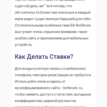
судя сей день, же” “всё потому, что
обстоятельств более чем лояльные и каждый
игрок видит существенную барышей для себя.
Отличительными особенностями БК BetBoom
выступает очень серьезное внимание, такое
особое сайту и приложениям для мобильных
устройств.
Как Делать Ставки?
Для входа и учетную запись со мобильного
телефона, повторно регистрации не требуется.
Используйте логин а пароль от
музеефицированного сайта – betboom. ru,
чтобы заиметь доступ к статистике, выгодным
коэффициентам, широкой росписи на