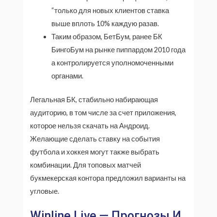
“только для новых клиентов ставка
выше вплоть 10% каждую разав.
Таким образом, БетБум, ранее БК
БингоБум на рынке пиппардом 2010 года
а контролируется уполномоченными
органами.
Легальная БК, стабильно набирающая
аудиторию, в том числе за счет приложения,
которое нельзя скачать на Андроид.
Желающие сделать ставку на события
футбола и хоккея могут также выбрать
комбинации. Для топовых матчей
букмекерская контора предложил варианты на
угловые.
Winline Live — Прогнозы И