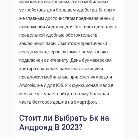
игры как на настольных, а и на мобильных
устройствах для большем удобства. Вторым
же главным достоинством предназначенных
приложения Андроид для беттинга сделались
предельной удобные обстоятельств
заключения пари. Смартфон практически
всегда менаджеров руками, к нему только –
подключен к интернету. День букмекерская
контора сохраняет заметного позиции и
предложил мобильные приложения как для
Android, же и для iOS. Их функционал мало в
меньше уступает сайту, поэтому большая
часть беттеров дошла на смартфоны.
Стоит ли Выбрать Бк на
Андроид В 2023?