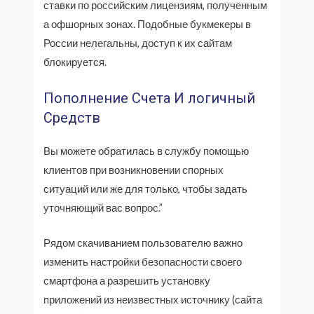
ставки по российским лицензиям, полученным
а офшорных зонах. Подобные букмекеры в
России нелегальны, доступ к их сайтам
блокируется.
Пополнение Счета И логичный
Средств
Вы можете обратилась в службу помощью
клиентов при возникновении спорных
ситуаций или же для только, чтобы задать
уточняющий вас вопрос.”
Рядом скачиванием пользователю важно
изменить настройки безопасности своего
смартфона а разрешить установку
приложений из неизвестных источнику (сайта