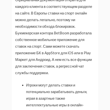
каждого клиента в соответствующем разделе
на сайте. В Европы ставки на спорт онлайн
можно делать легально, поэтому ни
необходимости обхода блокировок.
Букмекерская контора BetBoom разработала
собственное мобильное приложение для
ставок на спорт. Сами можете скачать
приложение БК в AppStore для iOS или в Play
Маркет для Андроид. А нем есть все функции
для заключения ставок, а регрессной чат
службы поддержки.
Игроки могут делать ставки и
потенциально зарабатывать деньги,
играя в азартные также
интеллектуальные игры в онлайн-