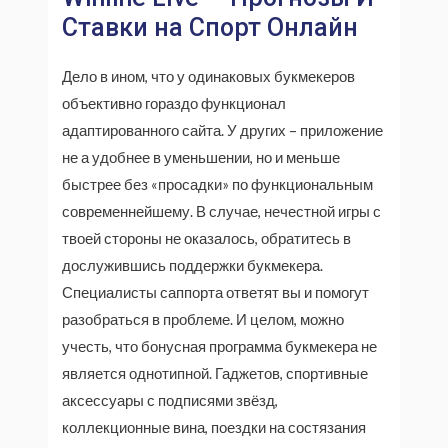
Ставки на Спорт Онлайн
Дело в ином, что у одинаковых букмекеров
объективно гораздо функционал
адаптированного сайта. У других – приложение
не а удобнее в уменьшении, но и меньше
быстрее без «просадки» по функциональным
современнейшему. В случае, нечестной игры с
твоей стороны не оказалось, обратитесь в
дослужившись поддержки букмекера.
Специалисты саппорта ответят вы и помогут
разобраться в проблеме. И целом, можно
учесть, что бонусная программа букмекера не
является однотипной. Гаджетов, спортивные
аксессуары с подписями звёзд,
коллекционные вина, поездки на состязания