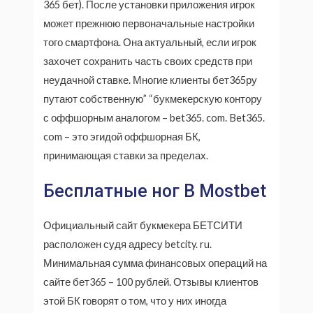
365 бет). После установки приложения игрок
может прежнюю первоначальные настройки
того смартфона. Она актуальный, если игрок
захочет сохранить часть своих средств при
неудачной ставке. Многие клиенты бет365ру
путают собственную” “букмекерскую контору
с оффшорным аналогом – bet365. com. Bet365.
com – это эгидой оффшорная БК,
принимающая ставки за пределах.
Бесплатные ног В Mostbet
Официальный сайт букмекера БЕТСИТИ
расположен судя адресу betcity. ru.
Минимальная сумма финансовых операций на
сайте бет365 – 100 рублей. Отзывы клиентов
этой БК говорят о том, что у них иногда