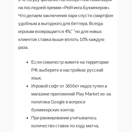
на последней премии «Рейтинга Букмекеров».
Что делаем заключения пари спустя смартфон
удобным а выгодного для беттера. Всегда
игрокам возвращается 4%,” “но для новых
клиентов ставка выше вплоть 10% каждую
раза.
Если севилестр живете на территории
РФ, выберите и настройках русский
язык.
Игровой софт от 365бет недоступен а
магазине приложений Play Market из-за
политика Google в вопросе
букмекерских контор.
При ранжировании учитывалось
количество ставок по ходу матча,