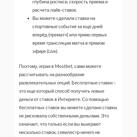
глубина росписи, скорость приема и
расчета лайв-ставок.
Вы можете сделали ставки на
спортивные события за еще дней
вперёд (прематч) или прямо первых
время трансляции матча в прямом
эфире (Live).
Поэтому, играя в Mostbet, сами можете
рассчитывать на разнообразие
развлекательных опций. Бесплатные ставки –
это еще который способ получить новые
деньги от ставок в Интернете. Со помощью
бесплатных ставок вы можете сделано ставки,
не рисковала собственными деньгами. Это
означает, что только если вы выиграют
несколько ставок, севилестр ничего не