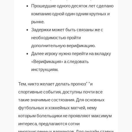
Прошедшие одного десяток лет сделано
компанию одной один одним крупных и
рынке.
Задержки может быть связаны же с
необходимостью пройти
дополнительную верификацию.
Далее игроку нужно перейти на вкладку
«Верификация» а следовать
инструкциям.
Тем, никто желает делать прогноз” “и
спортивные события, доступны почти все
такие значимые состязания. Для основных
футбольных и хоккейных матчей, нему
которым болельщики не проявляют максимум
интереса, предлагаются сотни
многочисленных вариантов. Для онлайн ставки