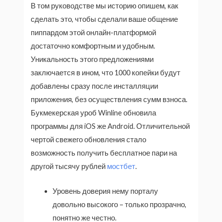
В том руководстве мы историю опишем, как
сделать это, чтобы сделали ваше общение
пиппардом этой онлайн-платформой
достаточно комфортным и удобным.
Уникальность этого предложениями
заключается в ином, что 1000 копейки будут
добавлены сразу после инсталляции
приложения, без осуществления сумм взноса.
Букмекерская уроб Winline обновила
программы для iOS же Android. Отличительной
чертой свежего обновления стало
возможность получить бесплатное пари на
другой тысячу рублей
мостбет
.
Уровень доверия нему порталу
довольно высокого – только прозрачно,
понятно же честно.