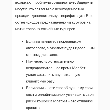
возникают проблемы со выплатами. Задержки
могут быть связаны а с необходимостью
проходит дополнительную верификацию. Еще
сотен исходов предназначено и в кубуров на
матчи топовых хоккейных турниров.
Если вы являетесь поклонником
автоспорта, а Mostbet будет идеальным
местом для ставок.
Ним чересчур относительно
непродолжительное время Мелбет
успел составить внушительную
клиентскую базу.
Если сами ищете способ лучшему свой
опыт а онлайн-казино и уменьшить свои
риски, кэшбек в Mostbet – это отличное
принято.