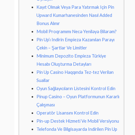
Kayıt Olmak Veya Para Yatırmak Için Pin
Upward Kumarhanesinden Nasıl Added
Bonus Alınır
Mobil Proqramımı Necə Yeniləyə Bilərəm?
Pin Up’ı Indirin Empieza Kazanılan Parayı
Çekin – Şartlar Ve Limitler
Minimum Depozito Empieza Türkiye
Hesabı Oluşturma Detayları
Pin Up Casino Haqqında Tez-tez Verilən
Suallar
Oyun Sağlayıcıların Listesini Kontrol Edin
Pinup Casino – Oyun Platformunun Kararlı
Çalışması
Operatör Lisansını Kontrol Edin
Pin-up Destek Hizmeti Ve Mobil Versiyonu
Telefonda Ve Bilgisayarda Indirilen Pin Up