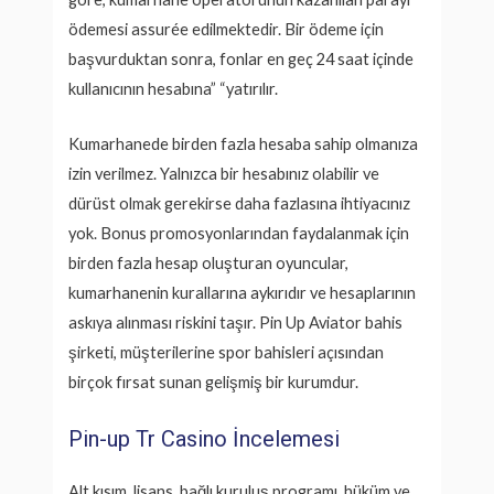
ödemesi assurée edilmektedir. Bir ödeme için
başvurduktan sonra, fonlar en geç 24 saat içinde
kullanıcının hesabına” “yatırılır.
Kumarhanede birden fazla hesaba sahip olmanıza
izin verilmez. Yalnızca bir hesabınız olabilir ve
dürüst olmak gerekirse daha fazlasına ihtiyacınız
yok. Bonus promosyonlarından faydalanmak için
birden fazla hesap oluşturan oyuncular,
kumarhanenin kurallarına aykırıdır ve hesaplarının
askıya alınması riskini taşır. Pin Up Aviator bahis
şirketi, müşterilerine spor bahisleri açısından
birçok fırsat sunan gelişmiş bir kurumdur.
Pin-up Tr Casino İncelemesi
Alt kısım, lisans, bağlı kuruluş programı, hüküm ve