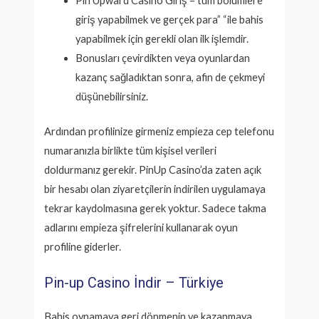
Pin Upward Casino Giriş – tüm bölümlere
giriş yapabilmek ve gerçek para” “ile bahis
yapabilmek için gerekli olan ilk işlemdir.
Bonusları çevirdikten veya oyunlardan
kazanç sağladıktan sonra, afin de çekmeyi
düşünebilirsiniz.
Ardından profilinize girmeniz empieza cep telefonu
numaranızla birlikte tüm kişisel verileri
doldurmanız gerekir. PinUp Casino’da zaten açık
bir hesabı olan ziyaretçilerin indirilen uygulamaya
tekrar kaydolmasına gerek yoktur. Sadece takma
adlarını empieza şifrelerini kullanarak oyun
profiline giderler.
Pin-up Casino İndir – Türkiye
Bahis oynamaya geri dönmenin ve kazanmaya