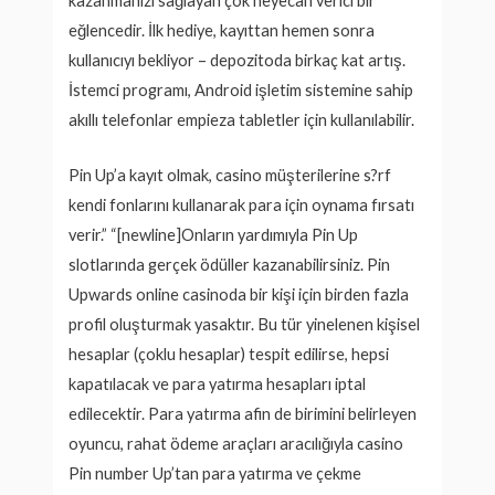
kazanmanızı sağlayan çok heyecan verici bir
eğlencedir. İlk hediye, kayıttan hemen sonra
kullanıcıyı bekliyor – depozitoda birkaç kat artış.
İstemci programı, Android işletim sistemine sahip
akıllı telefonlar empieza tabletler için kullanılabilir.
Pin Up’a kayıt olmak, casino müşterilerine s?rf
kendi fonlarını kullanarak para için oynama fırsatı
verir.” “[newline]Onların yardımıyla Pin Up
slotlarında gerçek ödüller kazanabilirsiniz. Pin
Upwards online casinoda bir kişi için birden fazla
profil oluşturmak yasaktır. Bu tür yinelenen kişisel
hesaplar (çoklu hesaplar) tespit edilirse, hepsi
kapatılacak ve para yatırma hesapları iptal
edilecektir. Para yatırma afin de birimini belirleyen
oyuncu, rahat ödeme araçları aracılığıyla casino
Pin number Up’tan para yatırma ve çekme