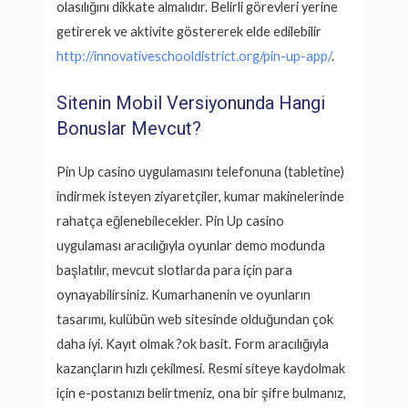
olasılığını dikkate almalıdır. Belirli görevleri yerine
getirerek ve aktivite göstererek elde edilebilir
http://innovativeschooldistrict.org/pin-up-app/
.
Sitenin Mobil Versiyonunda Hangi
Bonuslar Mevcut?
Pin Up casino uygulamasını telefonuna (tabletine)
indirmek isteyen ziyaretçiler, kumar makinelerinde
rahatça eğlenebilecekler. Pin Up casino
uygulaması aracılığıyla oyunlar demo modunda
başlatılır, mevcut slotlarda para için para
oynayabilirsiniz. Kumarhanenin ve oyunların
tasarımı, kulübün web sitesinde olduğundan çok
daha iyi. Kayıt olmak ?ok basit. Form aracılığıyla
kazançların hızlı çekilmesi. Resmi siteye kaydolmak
için e-postanızı belirtmeniz, ona bir şifre bulmanız,