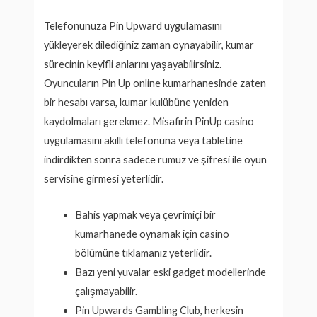
Telefonunuza Pin Upward uygulamasını
yükleyerek dilediğiniz zaman oynayabilir, kumar
sürecinin keyifli anlarını yaşayabilirsiniz.
Oyuncuların Pin Up online kumarhanesinde zaten
bir hesabı varsa, kumar kulübüne yeniden
kaydolmaları gerekmez. Misafirin PinUp casino
uygulamasını akıllı telefonuna veya tabletine
indirdikten sonra sadece rumuz ve şifresi ile oyun
servisine girmesi yeterlidir.
Bahis yapmak veya çevrimiçi bir
kumarhanede oynamak için casino
bölümüne tıklamanız yeterlidir.
Bazı yeni yuvalar eski gadget modellerinde
çalışmayabilir.
Pin Upwards Gambling Club, herkesin