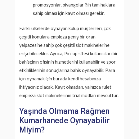
promosyonlar, piyangolar i?in tam haklara
sahip olması için kayıt olması gerekir.
Farklı ülkelerde oynayan kulüp müşterileri, çok
çeşitli konulara empieza geniş bir oran
yelpazesine sahip çok çeşitli slot makinelerine
erişebilecekler. Ayrıca, Pin-up sitesi kullanıcıları bir
bahisçinin ofisinin hizmetlerini kullanabilir ve spor
etkinliklerinin sonuçlarına bahis oynayabilir. Para
için oynamak için burada kendi hesabınıza
ihtiyacınız olacak. Kayıt olmadan, yalnızca rulet
empieza slot makinelerinin trial modları mevcuttur.
Yaşında Olmama Rağmen
Kumarhanede Oynayabilir
Miyim?