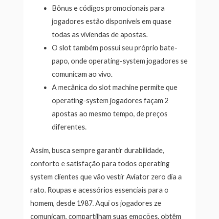
Bônus e códigos promocionais para
jogadores estão disponíveis em quase
todas as viviendas de apostas.
O slot também possui seu próprio bate-
papo, onde operating-system jogadores se
comunicam ao vivo.
A mecânica do slot machine permite que
operating-system jogadores façam 2
apostas ao mesmo tempo, de preços
diferentes.
Assim, busca sempre garantir durabilidade,
conforto e satisfação para todos operating
system clientes que vão vestir Aviator zero dia a
rato. Roupas e acessórios essenciais para o
homem, desde 1987. Aqui os jogadores ze
comunicam, compartilham suas emoções, obtêm