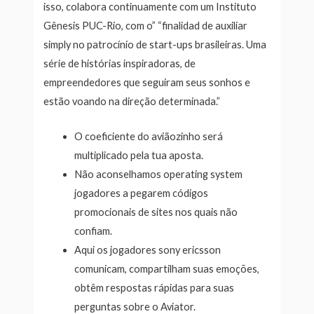
isso, colabora continuamente com um Instituto
Gênesis PUC-Rio, com o” “finalidad de auxiliar
simply no patrocínio de start-ups brasileiras. Uma
série de histórias inspiradoras, de
empreendedores que seguiram seus sonhos e
estão voando na direção determinada.”
O coeficiente do aviãozinho será
multiplicado pela tua aposta.
Não aconselhamos operating system
jogadores a pegarem códigos
promocionais de sites nos quais não
confiam.
Aqui os jogadores sony ericsson
comunicam, compartilham suas emoções,
obtêm respostas rápidas para suas
perguntas sobre o Aviator.