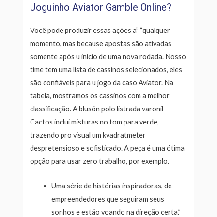
Joguinho Aviator Gamble Online?
Você pode produzir essas ações a” “qualquer
momento, mas because apostas são ativadas
somente após u início de uma nova rodada. Nosso
time tem uma lista de cassinos selecionados, eles
são confiáveis para u jogo da caso Aviator. Na
tabela, mostramos os cassinos com a melhor
classificação. A blusón polo listrada varonil
Cactos inclui misturas no tom para verde,
trazendo pro visual um kvadratmeter
despretensioso e sofisticado. A peça é uma ótima
opção para usar zero trabalho, por exemplo.
Uma série de histórias inspiradoras, de
empreendedores que seguiram seus
sonhos e estão voando na direção certa.”