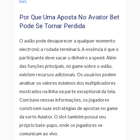
bet
.
Por Que Uma Aposta No Aviator Bet
Pode Se Tornar Perdida
O avião pode desaparecer a qualquer momento
electronic a rodada terminará. A essência é que o
participante deve sacar u dinheiro a speed. Além
das funções principais, no game sobre o avião,
existem recursos adicionais. Os usuários podem
analisar os valores máximos dos multiplicadores
mostrados na linha na parte exceptional da tela.
Com base nessas informações, os jogadores
constroem suas estratégias de apostas no game
da sorte Aviator. O slot também possui seu
próprio bate-papo, onde os jogadores se
comunicam ao vivo.