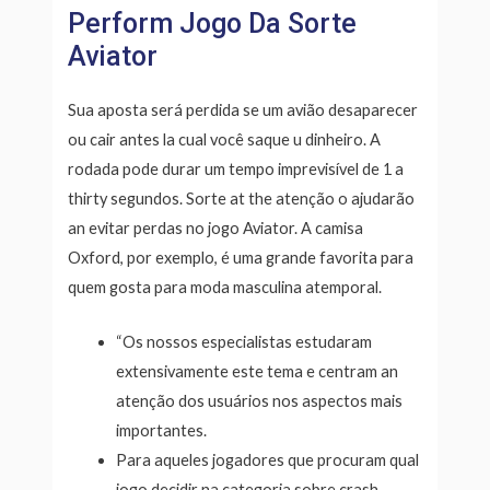
Perform Jogo Da Sorte
Aviator
Sua aposta será perdida se um avião desaparecer
ou cair antes la cual você saque u dinheiro. A
rodada pode durar um tempo imprevisível de 1 a
thirty segundos. Sorte at the atenção o ajudarão
an evitar perdas no jogo Aviator. A camisa
Oxford, por exemplo, é uma grande favorita para
quem gosta para moda masculina atemporal.
“Os nossos especialistas estudaram
extensivamente este tema e centram an
atenção dos usuários nos aspectos mais
importantes.
Para aqueles jogadores que procuram qual
jogo decidir na categoria sobre crash,