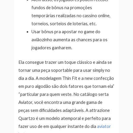
fundos de bônus na promoções
temporárias realizadas no cassino online,
torneios, sorteios de loterias, etc.
Usar bônus pra apostar no game do
aviãozinho aumenta as chances para os
jogadores ganharem.
Ela consegue trazer um toque clássico e ainda se
tornar uma peça soportable para usar simply no
dia a dia. A modelagem Thin Fit e a new confecção
em puro algodão são dois fatores que tornam ela”
“particular para quem veste. No catálogo serta
Aviator, você encontra uma grande gama de
peças sem dificuldades adaptáveis. A attrazione
Quartzo é um modelo atemporal e perfeito para
fazer uso de em qualquer instante do dia
aviator