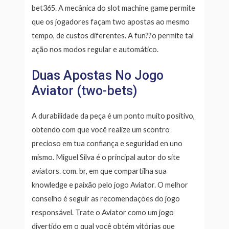
bet365. A mecânica do slot machine game permite
que os jogadores façam two apostas ao mesmo
tempo, de custos diferentes. A fun??o permite tal
ação nos modos regular e automático.
Duas Apostas No Jogo
Aviator (two-bets)
A durabilidade da peça é um ponto muito positivo,
obtendo com que você realize um scontro
precioso em tua confiança e seguridad en uno
mismo. Miguel Silva é o principal autor do site
aviators. com. br, em que compartilha sua
knowledge e paixão pelo jogo Aviator. O melhor
conselho é seguir as recomendações do jogo
responsável. Trate o Aviator como um jogo
divertido em o qual você obtém vitórias que