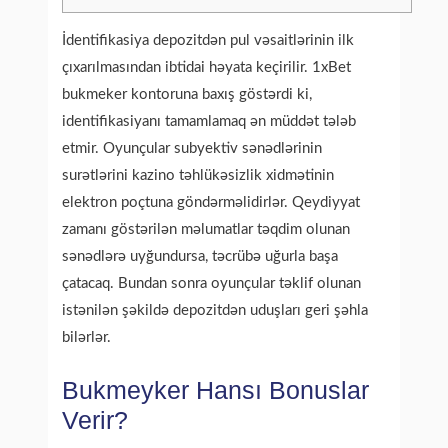
İdentifikasiya depozitdən pul vəsaitlərinin ilk
çıxarılmasından ibtidai həyata keçirilir. 1xBet
bukmeker kontoruna baxış göstərdi ki,
identifikasiyanı tamamlamaq ən müddət tələb
etmir. Oyunçular subyektiv sənədlərinin
surətlərini kazino təhlükəsizlik xidmətinin
elektron poçtuna göndərməlidirlər. Qeydiyyat
zamanı göstərilən məlumatlar təqdim olunan
sənədlərə uyğundursa, təcrübə uğurla başa
çatacaq. Bundan sonra oyunçular təklif olunan
istənilən şəkildə depozitdən uduşları geri şəhla
bilərlər.
Bukmeyker Hansı Bonuslar
Verir?