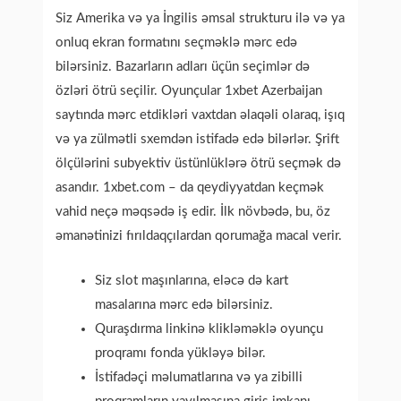
Siz Amerika və ya İngilis əmsal strukturu ilə və ya
onluq ekran formatını seçməklə mərc edə
bilərsiniz. Bazarların adları üçün seçimlər də
özləri ötrü seçilir. Oyunçular 1xbet Azerbaijan
saytında mərc etdikləri vaxtdan əlaqəli olaraq, işıq
və ya zülmətli sxemdən istifadə edə bilərlər. Şrift
ölçülərini subyektiv üstünlüklərə ötrü seçmək də
asandır. 1xbet.com – da qeydiyyatdan keçmək
vahid neçə məqsədə iş edir. İlk növbədə, bu, öz
əmanətinizi fırıldaqçılardan qorumağa macal verir.
Siz slot maşınlarına, eləcə də kart
masalarına mərc edə bilərsiniz.
Quraşdırma linkinə klikləməklə oyunçu
proqramı fonda yükləyə bilər.
İstifadəçi məlumatlarına və ya zibilli