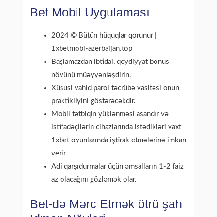
Bet Mobil Uygulaması
2024 © Bütün hüquqlar qorunur |
1xbetmobi-azerbaijan.top
Başlamazdan ibtidai, qeydiyyat bonus
növünü müəyyənləşdirin.
Xüsusi vahid parol təcrübə vasitəsi onun
praktikliyini göstərəcəkdir.
Mobil tətbiqin yüklənməsi asandır və
istifadəçilərin cihazlarında istədikləri vaxt
1xbet oyunlarında iştirak etmələrinə imkan
verir.
Adi qarşıdurmalar üçün əmsalların 1-2 faiz
az olacağını gözləmək olar.
Bet-də Mərc Etmək ötrü şah