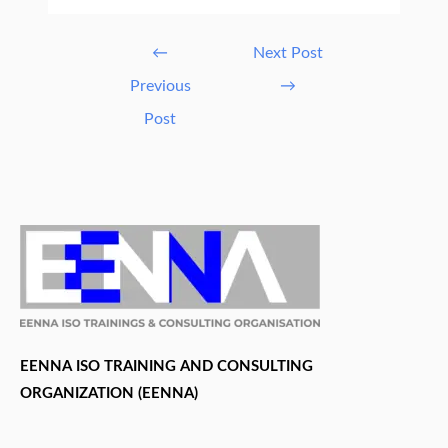
Post
←
Next Post
navigation
Previous
→
Post
EENNA ISO TRAINING AND CONSULTING
ORGANIZATION (EENNA)