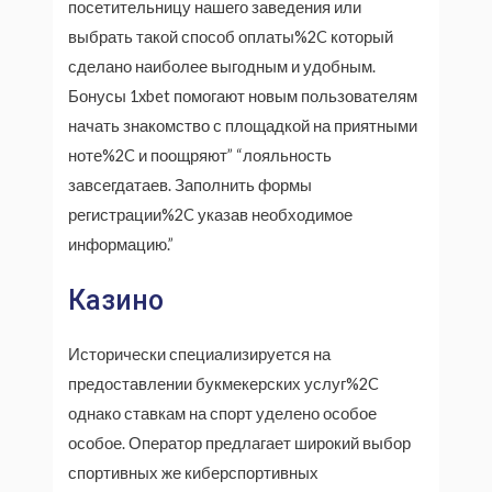
посетительницу нашего заведения или
выбрать такой способ оплаты%2C который
сделано наиболее выгодным и удобным.
Бонусы 1xbet помогают новым пользователям
начать знакомство с площадкой на приятными
ноте%2C и поощряют” “лояльность
завсегдатаев. Заполнить формы
регистрации%2C указав необходимое
информацию.”
Казино
Исторически специализируется на
предоставлении букмекерских услуг%2C
однако ставкам на спорт уделено особое
особое. Оператор предлагает широкий выбор
спортивных же киберспортивных