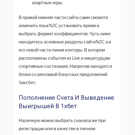
азартные игры.
В правой нижняя части сайта сами сможете
изменить язык%2C установить время и
выбрать формат коэффициентов. Чуть ниже
находитесь основные разделы сайта%2C а в
его левой части линия конторы. В котором
расположены события из Live и нишитурцам
спортивные состязания. Напротив находятся
блоки со рекламой бонусных предложений
1иксбет.
Пополнение Счета И Выведение
Выигрышей В 1хбет
Наличную можно выбрать сначала же при
регистрации или в качестве в личном