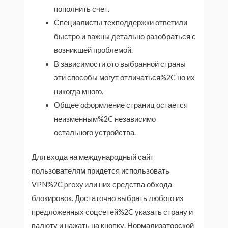
пополнить счет.
Специалисты техподдержки ответили
быстро и важны детально разобраться с
возникшей проблемой.
В зависимости ото выбранной страны
эти способы могут отличаться%2C но их
никогда много.
Общее оформление страниц остается
неизменным%2C независимо
остального устройства.
Для входа на международный сайт
пользователям придется использовать
VPN%2C proxy или них средства обхода
блокировок. Достаточно выбрать любого из
предложенных соцсетей%2C указать страну и
валюту и нажать на кнопку. Нормализаторской