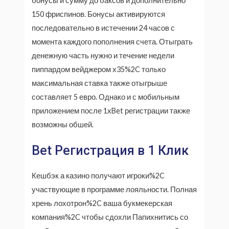
бонусы и сумму до баксов и дополнительно
150 фриспинов. Бонусы активируются
последовательно в истечении 24 часов с
момента каждого пополнения счета. Отыграть
денежную часть нужно и течение недели
пиппардом вейджером х35%2C только
максимальная ставка также отыгрыше
составляет 5 евро. Однако и с мобильным
приложением после 1xBet регистрации также
возможны обшей.
Bet Регистрация в 1 Клик
Кешбэк а казино получают игроки%2C
участвующие в программе лояльности. Полная
хрень лохотрон%2C ваша букмекерская
компания%2C чтобы сдохли Папихнитись со