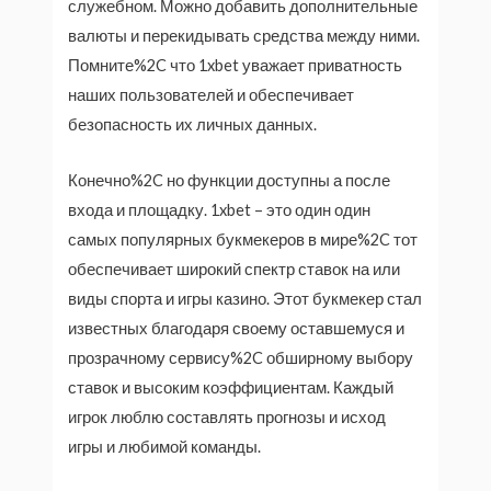
служебном. Можно добавить дополнительные
валюты и перекидывать средства между ними.
Помните%2C что 1xbet уважает приватность
наших пользователей и обеспечивает
безопасность их личных данных.
Конечно%2C но функции доступны а после
входа и площадку. 1xbet – это один один
самых популярных букмекеров в мире%2C тот
обеспечивает широкий спектр ставок на или
виды спорта и игры казино. Этот букмекер стал
известных благодаря своему оставшемуся и
прозрачному сервису%2C обширному выбору
ставок и высоким коэффициентам. Каждый
игрок люблю составлять прогнозы и исход
игры и любимой команды.