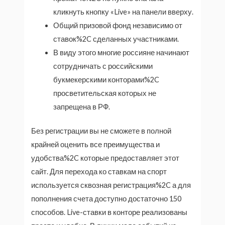
кликнуть кнопку «Live» на панели вверху.
Общий призовой фонд независимо от
ставок%2C сделанных участниками.
В виду этого многие россияне начинают
сотрудничать с российскими
букмекерскими конторами%2C
просветительская которых не
запрещена в РФ.
Без регистрации вы не сможете в полной
крайней оценить все преимущества и
удобства%2C которые предоставляет этот
сайт. Для перехода ко ставкам на спорт
используется сквозная регистрация%2C а для
пополнения счета доступно достаточно 150
способов. Live-ставки в конторе реализованы