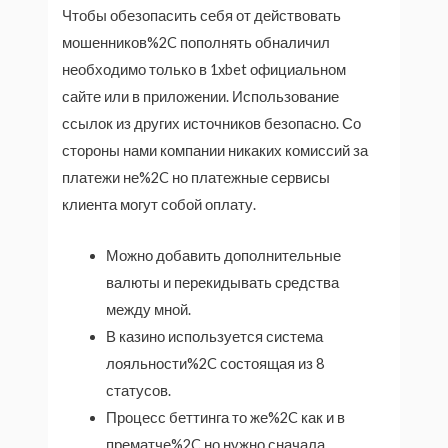
Чтобы обезопасить себя от действовать
мошенников%2C пополнять обналичил
необходимо только в 1xbet официальном
сайте или в приложении. Использование
ссылок из других источников безопасно. Со
стороны нами компании никаких комиссий за
платежи не%2C но платежные сервисы
клиента могут собой оплату.
Можно добавить дополнительные
валюты и перекидывать средства
между мной.
В казино используется система
лояльности%2C состоящая из 8
статусов.
Процесс беттинга то же%2C как и в
прематче%2C но нужно сначала