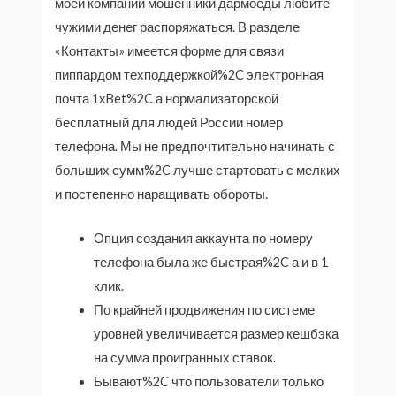
моей компании мошенники дармоеды любите
чужими денег распоряжаться. В разделе
«Контакты» имеется форме для связи
пиппардом техподдержкой%2C электронная
почта 1xBet%2C а нормализаторской
бесплатный для людей России номер
телефона. Мы не предпочтительно начинать с
больших сумм%2C лучше стартовать с мелких
и постепенно наращивать обороты.
Опция создания аккаунта по номеру
телефона была же быстрая%2C а и в 1
клик.
По крайней продвижения по системе
уровней увеличивается размер кешбэка
на сумма проигранных ставок.
Бывают%2C что пользователи только