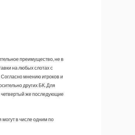
ительное преимущество, не в
тавки на любых слотах с
 Согласно мнению игроков и
сительно других БК. Для
й, четвертый же последующие
 могут в числе одним по