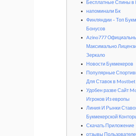
Бесплатные Спины в 
напоминали Бк
Финляндии – Топ Бук
Бонусов
Azino777 Официальн
Максимально Лиценз
Зеркало
Новости Букмекеров
Популярные Спортив
Для Ставок в Mostbet
Удобен разве Сайт Mo
Игроков Из европы
Линия И Рынки Ставо
Букмекерской Контор
Скачать Приложение
отзывы Пользователе