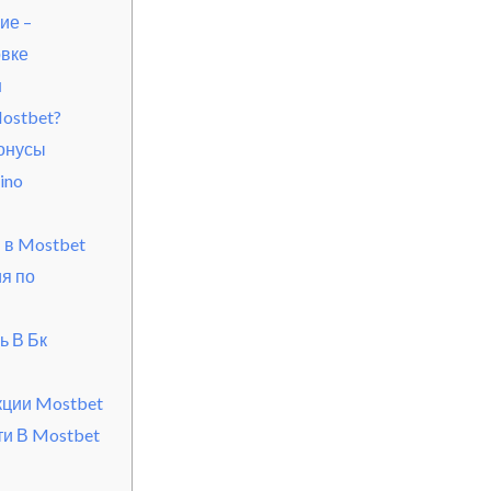
ие –
овке
н
ostbet?
Бонусы
ino
в Mostbet
я по
ь В Бк
ции Mostbet
и В Mostbet