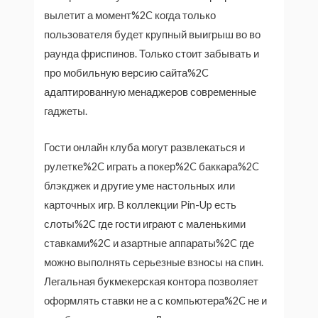
вылетит а момент%2C когда только
пользователя будет крупный выигрыш во во
раунда фриспинов. Только стоит забывать и
про мобильную версию сайта%2C
адаптированную менаджеров современные
гаджеты.
Гости онлайн клуба могут развлекаться и
рулетке%2C играть а покер%2C баккара%2C
блэкджек и другие уме настольных или
карточных игр. В коллекции Pin-Up есть
слоты%2C где гости играют с маленькими
ставками%2C и азартные аппараты%2C где
можно выполнять серьезные взносы на спин.
Легальная букмекерская контора позволяет
оформлять ставки не а с компьютера%2C не и