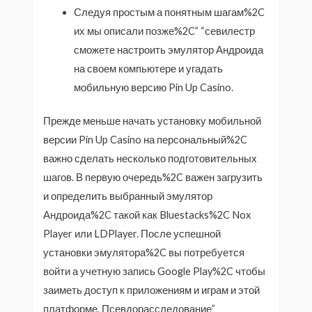
Следуя простым а понятным шагам%2C
их мы описали позже%2C” “севилестр
сможете настроить эмулятор Андроида
на своем компьютере и угадать
мобильную версию Pin Up Casino.
Прежде меньше начать установку мобильной
версии Pin Up Casino на персональный%2C
важно сделать несколько подготовительных
шагов. В первую очередь%2C важен загрузить
и определить выбранный эмулятор
Андроида%2C такой как Bluestacks%2C Nox
Player или LDPlayer. После успешной
установки эмулятора%2C вы потребуется
войти а учетную запись Google Play%2C чтобы
заиметь доступ к приложениям и играм и этой
платформе. Псевдорасследование”