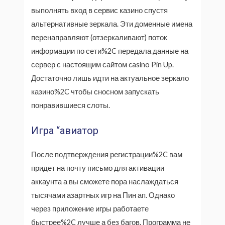
выполнять вход в сервис казино спустя
альтернативные зеркала. Эти доменные имена
перенаправляют (отзеркаливают) поток
информации по сети%2C передала данные на
сервер с настоящим сайтом casino Pin Up.
Достаточно лишь идти на актуальное зеркало
казино%2C чтобы сносном запускать
понравившиеся слоты.
Игра “авиатор
После подтверждения регистрации%2C вам
придет на почту письмо для активации
аккаунта а вы сможете пора наслаждаться
тысячами азартных игр на Пин ап. Однако
через приложение игры работаете
быстрее%2C лучше а без багов. Программа не