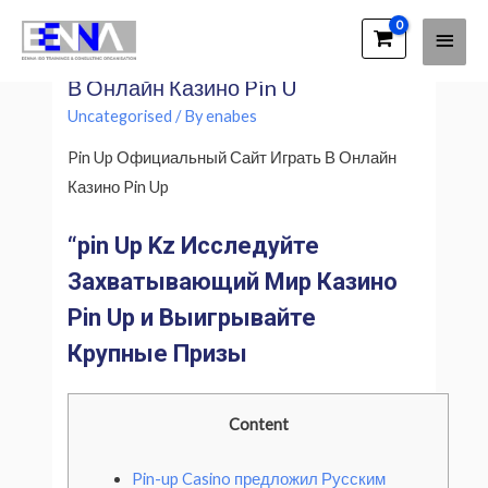
Main
EENNA Trainings
Pin Up Официальный Сайт Играть
Men
В Онлайн Казино Pin U
Uncategorised
/ By
enabes
Pin Up Официальный Сайт Играть В Онлайн
Казино Pin Up
“pin Up Kz Исследуйте
Захватывающий Мир Казино
Pin Up и Выигрывайте
Крупные Призы
Content
Pin-up Casino предложил Русским