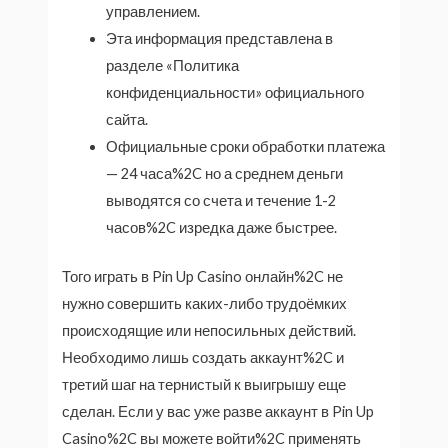
управлением.
Эта информация представлена ​​в
разделе «Политика
конфиденциальности» официального
сайта.
Официальные сроки обработки платежа
— 24 часа%2C но а среднем деньги
выводятся со счета и течение 1-2
часов%2C изредка даже быстрее.
Того играть в Pin Up Casino онлайн%2C не
нужно совершить каких-либо трудоёмких
происходящие или непосильных действий.
Необходимо лишь создать аккаунт%2C и
третий шаг на тернистый к выигрышу еще
сделан. Если у вас уже разве аккаунт в Pin Up
Casino%2C вы можете войти%2C применять