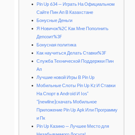
Pin Up 634 — Играть На Официальном
Сайте Пин Ап В Казахстане
Бонусные Деньги
Я Новичок%2C Как Мне Пополнить
Депозит%3F
Бонусная политика
Как научиться Делать Ставки%3F
Служба Технической Поддержки Пин
Ап
Лучшие новой Игры В Pin Up
Мобильные Слоты Pin Up Kz И Ставки
На Спорт в Android И Ios”
“[newline]скачать Мобильное
Приложение Pin Up Apk Или Программу
и Пк
Pin Up Казино — Лучшее Место для
Незабываемого Досуга!