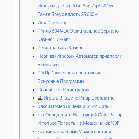
Игрокам длинный Выбор Игр%2C же
Также Бонус вплоть 25 000 ₽
Игра “авиатор
Pin-up 634%3A Официальное Зеркало
Казино Пин-ап
Регистрация а Казино
Новинки Игровых Автоматов привлекли
Внимание
Pin Up Casino альтернативные
Бонусные Программы
Спасибо за Регистрацию
Играть В Казино Pinup Бесплатно
Какой Номер Лицензии У Pin Up%3F
как Определить Настоящий Сайт Pin-up
И только Попасть На Мошенников%3F
какими Способами Можно составить