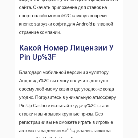
сайта. Скачать приложение для ставок на
спорт онлайн можно%2C кликнув вопреки
кнопке загрузки софта для Android в главной
странице компании.
Какой Номер Лицензии У
Pin Up%3F
Благодаря мобильной версии и эмулятору
Андроида%2C вы смогу получить доступ к
своему любимому казино где угодно же когда
угодно. Погрузитесь в уникальную атмосферу
Pin Up Casino и испытайте удачу%2C ставя
ставки и выигрывая крупные призы. Без
регистрации вы не сможете играть в игровые
автоматы на деньги же” “сделали ставки на