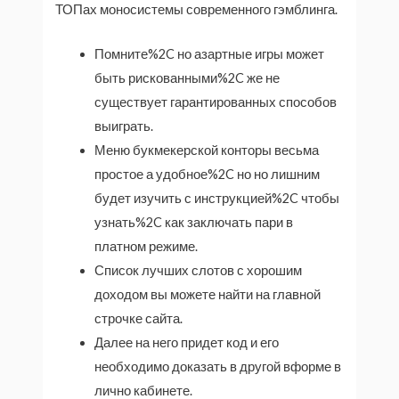
ТОПах моносистемы современного гэмблинга.
Помните%2C но азартные игры может
быть рискованными%2C же не
существует гарантированных способов
выиграть.
Меню букмекерской конторы весьма
простое а удобное%2C но но лишним
будет изучить с инструкцией%2C чтобы
узнать%2C как заключать пари в
платном режиме.
Список лучших слотов с хорошим
доходом вы можете найти на главной
строчке сайта.
Далее на него придет код и его
необходимо доказать в другой вформе в
лично кабинете.