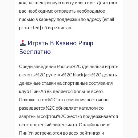
код на электронную почту или в смс. Для этого
вас необходимо отправить необходимое
письмо в карьеру поддержки по адресу [email
protected] об игре пин ап.
Играть В Казино Pinup
Бесплатно
Среди заведений России%2C где нельзя играть
в слоты%2C рулетки%2C black jack%2C делать
денежные ставки на спортивные состязания
клуб Пин-Ап выделяется больше всего.
Похоже в том%2C что компания постоянно
развивается%2C обновляет каталоги со
азартным софтом%2C жестко придерживается
всех претензий лицензиата. Онлайн казино
Пин Уп встречаются во всех рейтингах и