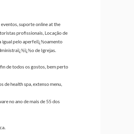
ventos, suporte online at the
oristas profissionais, Locação de
a igual pelo aperfeiï¿½oamento
dministraï¿½ï¿½o de Igrejas.
 afin de todos os gostos, bem perto
s de health spa, extenso menu,
are no ano de mais de 55 dos
ca.