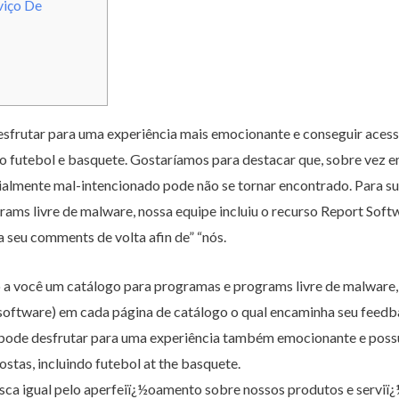
viço De
esfrutar para uma experiência mais emocionante e conseguir aces
do futebol e basquete. Gostaríamos para destacar que, sobre vez
almente mal-intencionado pode não se tornar encontrado. Para s
ams livre de malware, nossa equipe incluiu o recurso Report Soft
 seu comments de volta afin de” “nós.
 a você um catálogo para programas e programs livre de malware, 
software) em cada página de catálogo o qual encaminha seu feedba
 pode desfrutar para uma experiência também emocionante e poss
stas, incluindo futebol at the basquete.
sca igual pelo aperfeiï¿½oamento sobre nossos produtos e serviï