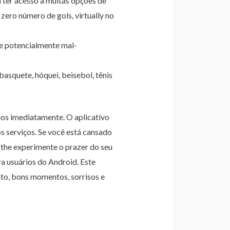
 ter acesso a muitas opções de
zero número de gols, virtually no
e potencialmente mal-
asquete, hóquei, beisebol, tênis
os imediatamente. O aplicativo
os serviços. Se você está cansado
t the experimente o prazer do seu
a usuários do Android. Este
to, bons momentos, sorrisos e