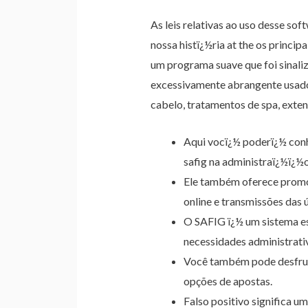
As leis relativas ao uso desse so
nossa histï¿½ria at the os princip
um programa suave que foi sinal
excessivamente abrangente usado 
cabelo, tratamentos de spa, exten
Aqui vocï¿½ poderï¿½ conh
safig na administraï¿½ï¿½o
Ele também oferece promoç
online e transmissões das 
O SAFIG ï¿½ um sistema es
necessidades administrati
Você também pode desfrut
opções de apostas.
Falso positivo significa 