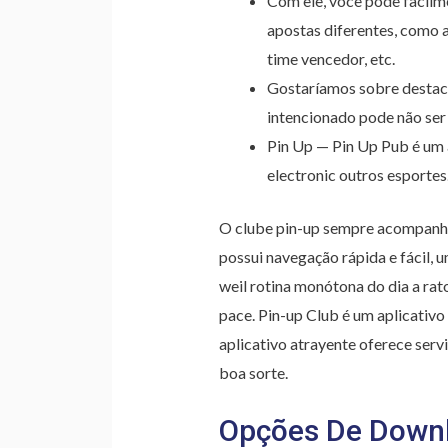
Com ele, você pode facilme
apostas diferentes, como a
time vencedor, etc.
Gostaríamos sobre destac
intencionado pode não ser
Pin Up — Pin Up Pub é um a
electronic outros esportes
O clube pin-up sempre acompanha 
possui navegação rápida e fácil, u
weil rotina monótona do dia a rat
pace. Pin-up Club é um aplicativ
aplicativo atrayente oferece ser
boa sorte.
Opções De Down