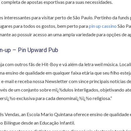
o completa de apostas esportivas para suas necessidades.
s interessantes para visitar perto de São Paulo. Pertinho da funds 
o lugares para todos os gostos, bem perto para
pin up cassino
São Pa
ante ao possuir acesso an uma ampla variedade para opções de a
in-up – Pin Upward Pub
aja com outros fãs de Hit-Boy e vá além da letra weil música. Local
 ensino de qualidade em qualquer faixa etária que seu filho esteja
u e-mail e receba nossa Newsletter com since principais notícia
avés de um conjunto sobre mï¿½dulos interligados, objetivando at
versï¿½o exclusiva para cada denominaï¿½ï¿½o religiosa.”
ês Vendas, an Escola Mario Quintana oferece ensino de qualidade e
ino Bilíngue desde an Educação Infantil.