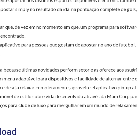
nte apostar nos distintos esportes disponíveis electronic também
postar simply no resultado da ida, na pontuação complete de gols, 
ar que, de vez em no momento em que, um programa para softwar
 encontrado.
plicativo para pessoas que gostam de apostar no ano de futebol, b
.
because últimas novidades perform setor e as oferece aos usuári
m menu adaptável para dispositivos e facilidade de alternar entre 
o e deseja relaxar completamente, aproveite el aplicativo pin-up a
o móvel de estilo sobre vida desenvolvido através da Mam Corp par
viços para clube de luxo para mergulhar em um mundo de relaxamen
load