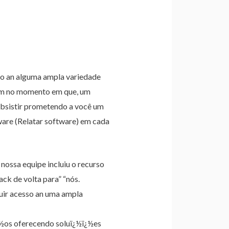
so an alguma ampla variedade
 em no momento em que, um
ubsistir prometendo a você um
ware (Relatar software) em cada
nossa equipe incluiu o recurso
ck de volta para” “nós.
uir acesso an uma ampla
¿½os oferecendo soluï¿½ï¿½es