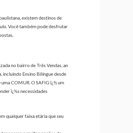
paulistana, existem destinos de
ulo. Você também pode desfrutar
postas.
izada no bairro de Três Vendas, an
, incluindo Ensino Bilíngue desde
s de uma COMUR. O SAFIG ï¿½ um
ender ï¿½s necessidades
m qualquer faixa etária que seu