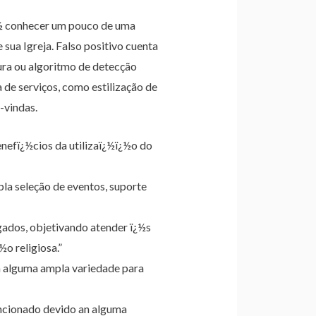
rï¿½ conhecer um pouco de uma
 sua Igreja. Falso positivo cuenta
ra ou algoritmo de detecção
de serviços, como estilização de
-vindas.
nefï¿½cios da utilizaï¿½ï¿½o do
la seleção de eventos, suporte
gados, objetivando atender ï¿½s
o religiosa.”
 alguma ampla variedade para
encionado devido an alguma