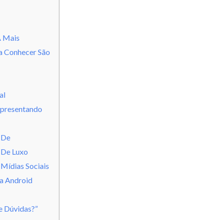
A Mais
a Conhecer São
al
Apresentando
 De
 De Luxo
Mídias Sociais
ra Android
e Dúvidas?”