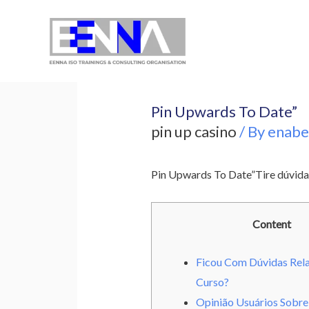
EENNA Trainings
Pin Upwards To Date”
pin up casino
/ By
enabe
Pin Upwards To Date”
Tire dúvida
Content
Ficou Com Dúvidas Rel
Curso?
Opinião Usuários Sobre 