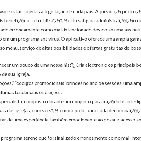
ftware estão sujeitas à legislação de cada país. Aqui vocï¿½ pode
ais benefï¿½cios da utilizaï¿½ï¿½o do safig na administraï¿½ï¿½o de
izado erroneamente como mal-intencionado devido an uma assinatu
em um programa antivírus. O aplicativo oferece uma ampla gama 
so menu, serviço de altas posibilidades e ofertas gratuitas de boas
ecer um pouco de uma nossa histï¿½ria electronic os principais be
 de sua Igreja.
ões,” “códigos promocionais, brindes no ano de sessões, uma amp
últimas tendências e seleções.
pecialista, composto durante um conjunto para mï¿½dulos interli
vas das igrejas, com versï¿½o monopolio para cada denominaï¿½ï¿½
ar de uma experiência também emocionante ao possuir acesso an
um programa sereno que foi sinalizado erroneamente como mal-int