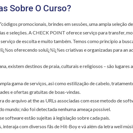
as Sobre O Curso?
códigos promocionais, brindes em sessões, uma ampla seleção de e
ias e seleções. A CHECK POINT oferece serviço para transfer, mot
, serviço de escolta e muito também. Temos como principio a busc
iï¿½os oferecendo soluï¿½ï¿½es criativas e organizadas para an a
ana, existem destinos de praia, culturais e religiosos – são lugares
mpla gama de serviços, asi como estilização de cabelo, tratamento
dades e ofertas gratuitas de boas-vindas.
a do arquivo at the as URLs associadas com esse metodo de softw
s do mundo; não foi detectada nenhuma ameaça possível.
sse software estão sujeitas à legislação sobre cada país.
, interaja com diversos fãs de Hit-Boy e vá além da letra weil músi