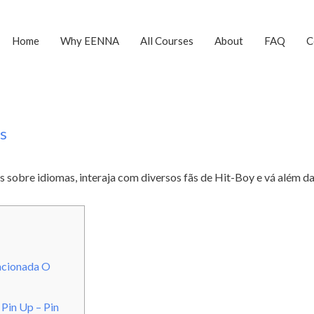
Home
Why EENNA
All Courses
About
FAQ
C
s
s sobre idiomas, interaja com diversos fãs de Hit-Boy e vá além da
acionada O
Pin Up – Pin