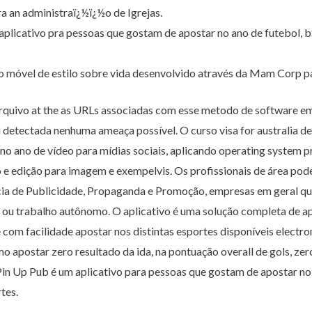
ra an administraï¿½ï¿½o de Igrejas.
plicativo pra pessoas que gostam de apostar no ano de futebol, ba
vo móvel de estilo sobre vida desenvolvido através da Mam Corp pa
quivo at the as URLs associadas com esse metodo de software em 
i detectada nenhuma ameaça possível. O curso visa for australia 
no ano de vídeo para mídias sociais, aplicando operating system p
 e edição para imagem e exempelvis. Os profissionais de área p
a de Publicidade, Propaganda e Promoção, empresas em geral que 
 ou trabalho autônomo. O aplicativo é uma solução completa de ap
com facilidade apostar nos distintas esportes disponíveis electr
o apostar zero resultado da ida, na pontuação overall de gols, zer
Pin Up Pub é um aplicativo para pessoas que gostam de apostar no 
tes.