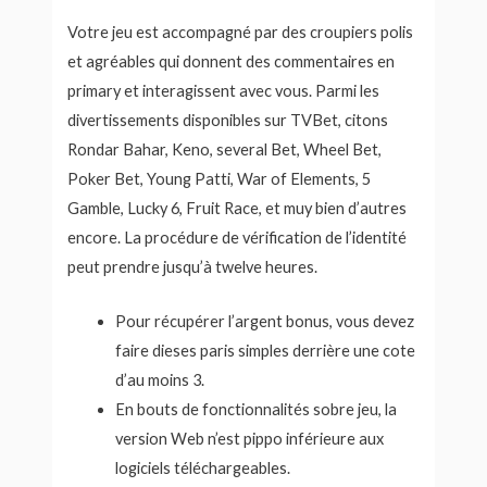
Votre jeu est accompagné par des croupiers polis
et agréables qui donnent des commentaires en
primary et interagissent avec vous. Parmi les
divertissements disponibles sur TVBet, citons
Rondar Bahar, Keno, several Bet, Wheel Bet,
Poker Bet, Young Patti, War of Elements, 5
Gamble, Lucky 6, Fruit Race, et muy bien d’autres
encore. La procédure de vérification de l’identité
peut prendre jusqu’à twelve heures.
Pour récupérer l’argent bonus, vous devez
faire dieses paris simples derrière une cote
d’au moins 3.
En bouts de fonctionnalités sobre jeu, la
version Web n’est pippo inférieure aux
logiciels téléchargeables.