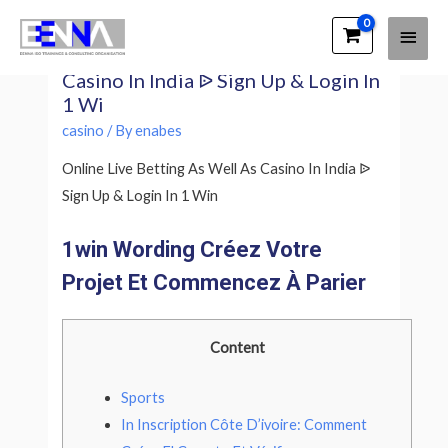
Main
EENNA Trainings
Online Live Betting As Well As
Men
Casino In India ᐉ Sign Up & Login In
1 Wi
casino
/ By
enabes
Online Live Betting As Well As Casino In India ᐉ
Sign Up & Login In 1 Win
1win Wording Créez Votre
Projet Et Commencez À Parier
Content
Sports
In Inscription Côte D’ivoire: Comment