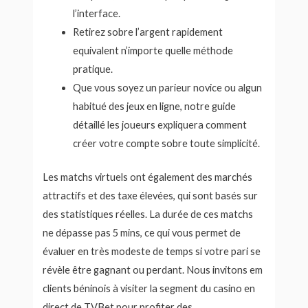
l’interface.
Retirez sobre l’argent rapidement
equivalent n’importe quelle méthode
pratique.
Que vous soyez un parieur novice ou algun
habitué des jeux en ligne, notre guide
détaillé les joueurs expliquera comment
créer votre compte sobre toute simplicité.
Les matchs virtuels ont également des marchés
attractifs et des taxe élevées, qui sont basés sur
des statistiques réelles. La durée de ces matchs
ne dépasse pas 5 mins, ce qui vous permet de
évaluer en très modeste de temps si votre pari se
révèle être gagnant ou perdant. Nous invitons em
clients béninois à visiter la segment du casino en
direct de TVBet pour profiter des