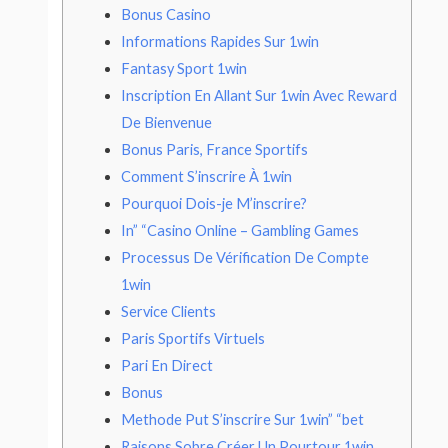
Bonus Casino
Informations Rapides Sur 1win
Fantasy Sport 1win
Inscription En Allant Sur 1win Avec Reward
De Bienvenue
Bonus Paris, France Sportifs
Comment S’inscrire À 1win
Pourquoi Dois-je M’inscrire?
In” “Casino Online – Gambling Games
Processus De Vérification De Compte
1win
Service Clients
Paris Sportifs Virtuels
Pari En Direct
Bonus
Methode Put S’inscrire Sur 1win” “bet
Raisons Sobre Créer Un Pourtour 1win