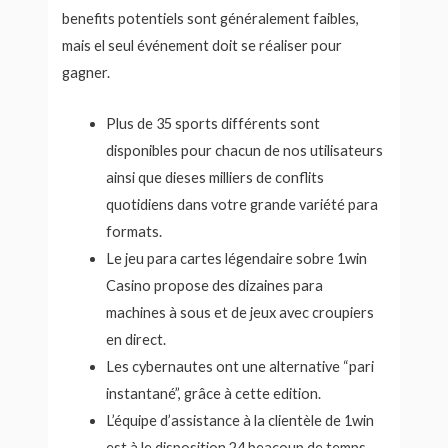
benefits potentiels sont généralement faibles,
mais el seul événement doit se réaliser pour
gagner.
Plus de 35 sports différents sont
disponibles pour chacun de nos utilisateurs
ainsi que dieses milliers de conflits
quotidiens dans votre grande variété para
formats.
Le jeu para cartes légendaire sobre 1win
Casino propose des dizaines para
machines à sous et de jeux avec croupiers
en direct.
Les cybernautes ont une alternative “pari
instantané”, grâce à cette edition.
L’équipe d’assistance à la clientèle de 1win
est à le disposition 24 beacoup de temps