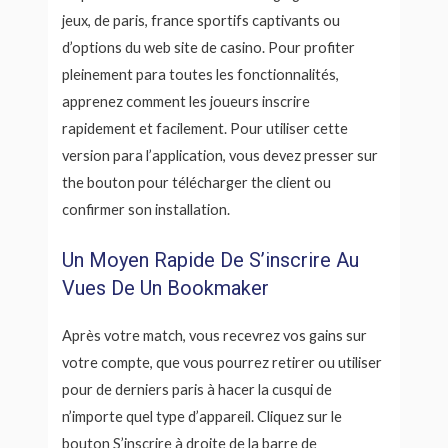
jeux, de paris, france sportifs captivants ou
d’options du web site de casino. Pour profiter
pleinement para toutes les fonctionnalités,
apprenez comment les joueurs inscrire
rapidement et facilement. Pour utiliser cette
version para l’application, vous devez presser sur
the bouton pour télécharger the client ou
confirmer son installation.
Un Moyen Rapide De S’inscrire Au
Vues De Un Bookmaker
Après votre match, vous recevrez vos gains sur
votre compte, que vous pourrez retirer ou utiliser
pour de derniers paris à hacer la cusqui de
n’importe quel type d’appareil. Cliquez sur le
bouton S’inscrire à droite de la barre de