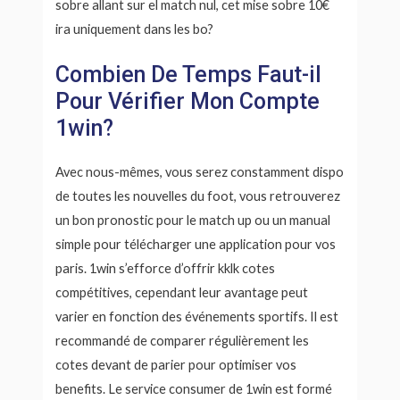
sobre allant sur el match nul, cet mise sobre 10€
ira uniquement dans les bo?
Combien De Temps Faut-il
Pour Vérifier Mon Compte
1win?
Avec nous-mêmes, vous serez constamment dispo
de toutes les nouvelles du foot, vous retrouverez
un bon pronostic pour le match up ou un manual
simple pour télécharger une application pour vos
paris. 1win s’efforce d’offrir kklk cotes
compétitives, cependant leur avantage peut
varier en fonction des événements sportifs. Il est
recommandé de comparer régulièrement les
cotes devant de parier pour optimiser vos
benefits. Le service consumer de 1win est formé