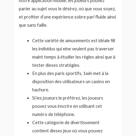
notre application mobile, les joueurs pouvez
parier au sujet vous le désirez, où que vous soyez,
et profiter d’une expérience sobre pari fluide ainsi
que sans faille.
Cette variété de amusements est idéale fill
les individus qui eine veulent pas traverser
maint temps à étudier les règles ainsi que à
tester dieses stratégies.
En plus des paris sportifs, 1win met à la
disposition des utilisateurs un casino en
hachure.
Si les joueurs le préférez, les joueurs
pouvez vous inscrire en utilisant cet
numéro de téléphone.
Cette catégorie de divertissement
contient dieses jeux où vous pouvez