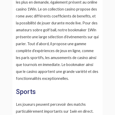
les plus en demande, également présent au online
casino 1Win. Le on collection casino propose des
rome avec différents coefficients de benefits, et
la possibilité de jouer durante mode live. Pour des
amateurs sobre golf ball, notre bookmaker 1Win
présente une large sélection d’événements sur qui
parier. Tout d’abord, il propose une gamme
complète d’expériences de jeux en ligne, comme
les paris sportifs, les amusements de casino ainsi
que tournois en immediate. Le bookmaker ainsi
que le casino apportent une grande variété et des
fonctionnalités exceptionnelles.
Sports
Les joueurs peuvent percevoir des matchs
particulièrement importants sur 1win en direct.