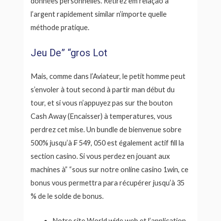
données personnelles. Retirez em relação à
l’argent rapidement similar n’importe quelle
méthode pratique.
Jeu De” “gros Lot
Mais, comme dans l’Aviateur, le petit homme peut
s’envoler à tout second à partir man début du
tour, et si vous n’appuyez pas sur the bouton
Cash Away (Encaisser) à temperatures, vous
perdrez cet mise. Un bundle de bienvenue sobre
500% jusqu’à ₣ 549, 050 est également actif fill la
section casino. Si vous perdez en jouant aux
machines à” “sous sur notre online casino 1win, ce
bonus vous permettra para récupérer jusqu’à 35
% de le solde de bonus.
Notre site World wide web et l’application