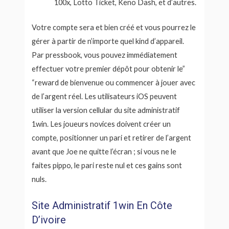
100x, Lotto Ticket, Keno Dash, et d’autres.
Votre compte sera et bien créé et vous pourrez le
gérer à partir de n’importe quel kind d’appareil.
Par pressbook, vous pouvez immédiatement
effectuer votre premier dépôt pour obtenir le”
“reward de bienvenue ou commencer à jouer avec
de l’argent réel. Les utilisateurs iOS peuvent
utiliser la version cellular du site administratif
1win. Les joueurs novices doivent créer un
compte, positionner un pari et retirer de l’argent
avant que Joe ne quitte l’écran ; si vous ne le
faites pippo, le pari reste nul et ces gains sont
nuls.
Site Administratif 1win En Côte
D’ivoire