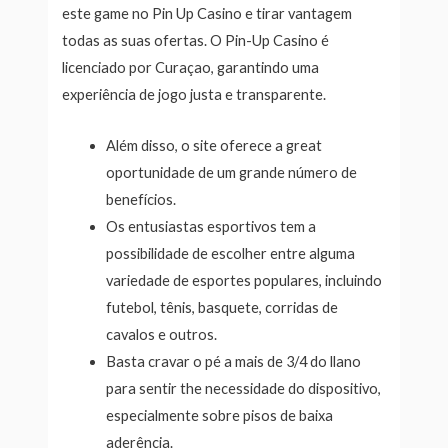
este game no Pin Up Casino e tirar vantagem
todas as suas ofertas. O Pin-Up Casino é
licenciado por Curaçao, garantindo uma
experiência de jogo justa e transparente.
Além disso, o site oferece a great
oportunidade de um grande número de
benefícios.
Os entusiastas esportivos tem a
possibilidade de escolher entre alguma
variedade de esportes populares, incluindo
futebol, tênis, basquete, corridas de
cavalos e outros.
Basta cravar o pé a mais de 3/4 do llano
para sentir the necessidade do dispositivo,
especialmente sobre pisos de baixa
aderência.