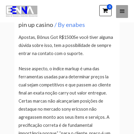
Main
EENNA Trainings
Apostas, Bônus Got R$1500
Men
pin up casino
/ By
enabes
Apostas, Bônus Got R$1500
Se você tiver alguma
dúvida sobre isso, tem a possibilidade de sempre
entrar na contato com o suporte.
Nesse aspecto, o índice markup é uma das
ferramentas usadas para determinar preços la
cual sejam competitivos e que passem ao cliente
final an exata noção carry out valor entregue.
Certas marcas não alcançariam posições de
destaque no mercado sony ericsson não
agregassem monto aos seus itens e serviços. A
precificação correta é de fundamental
importância porque,” “para o cliente, preço é um