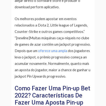
alejar direto o Software Store e produzir o
download perform aplicativo.
Os melhores podem apostar em eventos
relacionados a Dota 2, Little league of Legends,
Counter-Strike e outros games competitivos.”
“[newline]Muitas máquinas caça-níqueis no clube
de games de azar contêm um jackpot progressivo.
Depois que um
oferece uma ampla
dos jogadores
leva o jackpot, o prêmio progressivo começa an
acumular novamente. Normalmente, quanto mais
an aposta do jogador, maior a chance de ganhar u
jackpot Pin Upwards progressivo.
Como Fazer Uma Pin-up Bet
2022? Características De
Fazer Uma Aposta Pin-up