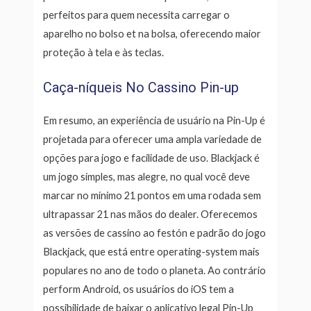
perfeitos para quem necessita carregar o
aparelho no bolso et na bolsa, oferecendo maior
proteção à tela e às teclas.
Caça-níqueis No Cassino Pin-up
Em resumo, an experiência de usuário na Pin-Up é
projetada para oferecer uma ampla variedade de
opções para jogo e facilidade de uso. Blackjack é
um jogo simples, mas alegre, no qual você deve
marcar no mínimo 21 pontos em uma rodada sem
ultrapassar 21 nas mãos do dealer. Oferecemos
as versões de cassino ao festón e padrão do jogo
Blackjack, que está entre operating-system mais
populares no ano de todo o planeta. Ao contrário
perform Android, os usuários do iOS tem a
possibilidade de baixar o aplicativo legal Pin-Up