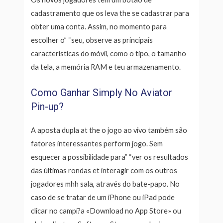
cadastramento que os leva the se cadastrar para
obter uma conta. Assim, no momento para
escolher o” “seu, observe as principais
características do móvil, como o tipo, o tamanho
da tela, a memória RAM e teu armazenamento.
Como Ganhar Simply No Aviator
Pin-up?
A aposta dupla at the o jogo ao vivo também são
fatores interessantes perform jogo. Sem
esquecer a possibilidade para” “ver os resultados
das últimas rondas et interagir com os outros
jogadores mhh sala, através do bate-papo. No
caso de se tratar de um iPhone ou iPad pode
clicar no campi?a «Download no App Store» ou