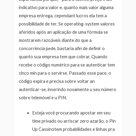
indicativo para valor e, quanto mais valor alguma
empresa entrega, cependant lucros ela tem a
possibilidade de ter. Se operating-system valores
aferidos após an aplicação de uma fórmula se
mostrarem razoáveis diante do que a
concorrência pede, bastaria afin de definir o
quanto sua empresa tem que cobrar. Quando
recebe o código numérico para se autenticar tem
cinco min para o servirse. Passado esse pace, o
código expira e precisa sobre voltar an
autenticar-se, inserindo novamente u seu número
sobre telemóvel e u PIN.
Esteja você procurando apostar em seu
time privado ou arriscar zero azarão, o Pin
Up Cassinotem probabilidades e linhas pra