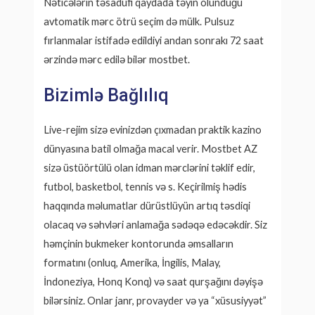
Nəticələrin təsadüfi qaydada təyin olunduğu
avtomatik mərc ötrü seçim də mülk. Pulsuz
fırlanmalar istifadə edildiyi andan sonrakı 72 saat
ərzində mərc edilə bilər mostbet.
Bizimlə Bağlılıq
Live-rejim sizə evinizdən çıxmadan praktik kazino
dünyasına batil olmağa macal verir. Mostbet AZ
sizə üstüörtülü olan idman mərclərini təklif edir,
futbol, ​​basketbol, ​​tennis və s. Keçirilmiş hədis
haqqında məlumatlar dürüstlüyün artıq təsdiqi
olacaq və səhvləri anlamağa sədəqə edəcəkdir. Siz
həmçinin bukmeker kontorunda əmsalların
formatını (onluq, Amerika, İngilis, Malay,
İndoneziya, Honq Konq) və saat qurşağını dəyişə
bilərsiniz. Onlar janr, provayder və ya “xüsusiyyət”