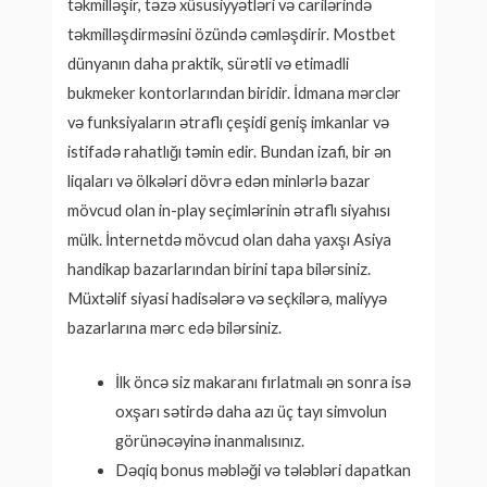
təkmilləşir, təzə xüsusiyyətləri və carilərində
təkmilləşdirməsini özündə cəmləşdirir. Mostbet
dünyanın daha praktik, sürətli və etimadli
bukmeker kontorlarından biridir. İdmana mərclər
və funksiyaların ətraflı çeşidi geniş imkanlar və
istifadə rahatlığı təmin edir. Bundan izafi, bir ən
liqaları və ölkələri dövrə edən minlərlə bazar
mövcud olan in-play seçimlərinin ətraflı siyahısı
mülk. İnternetdə mövcud olan daha yaxşı Asiya
handikap bazarlarından birini tapa bilərsiniz.
Müxtəlif siyasi hadisələrə və seçkilərə, maliyyə
bazarlarına mərc edə bilərsiniz.
İlk öncə siz makaranı fırlatmalı ən sonra isə
oxşarı sətirdə daha azı üç tayı simvolun
görünəcəyinə inanmalısınız.
Dəqiq bonus məbləği və tələbləri dapatkan