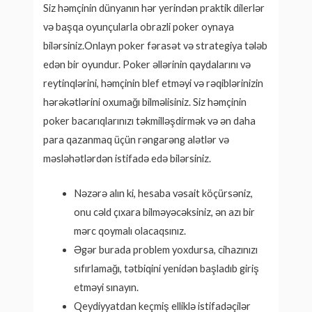
Siz həmçinin dünyanın hər yerindən praktik dilerlər
və başqa oyunçularla obrazli poker oynaya
bilərsiniz.Onlayn poker fərasət və strategiya tələb
edən bir oyundur. Poker əllərinin qaydalarını və
reytinqlərini, həmçinin blef etməyi və rəqiblərinizin
hərəkətlərini oxumağı bilməlisiniz. Siz həmçinin
poker bacarıqlarınızı təkmilləşdirmək və ən daha
para qazanmaq üçün rəngarəng alətlər və
məsləhətlərdən istifadə edə bilərsiniz.
Nəzərə alın ki, hesaba vəsait köçürsəniz,
onu cəld çıxara bilməyəcəksiniz, ən azı bir
mərc qoymalı olacaqsınız.
Əgər burada problem yoxdursa, cihazınızı
sıfırlamağı, tətbiqini yenidən başladıb giriş
etməyi sınayın.
Qeydiyyatdan keçmiş elliklə istifadəçilər