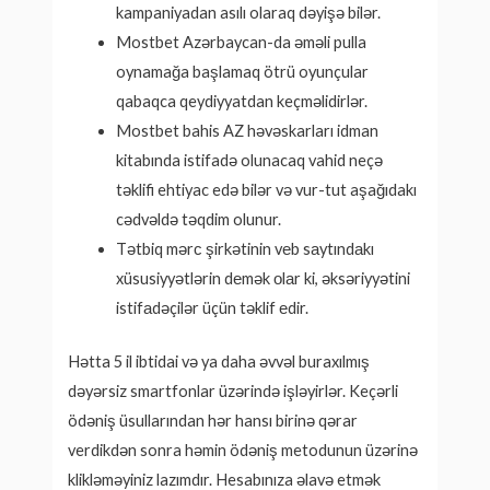
kampaniyadan asılı olaraq dəyişə bilər.
Mostbet Azərbaycan-da əməli pulla
oynamağa başlamaq ötrü oyunçular
qabaqca qeydiyyatdan keçməlidirlər.
Mostbet bahis AZ həvəskarları idman
kitabında istifadə olunacaq vahid neçə
təklifi ehtiyac edə bilər və vur-tut aşağıdakı
cədvəldə təqdim olunur.
Tətbiq mərс şirkətinin vеb sаytındаkı
xüsusiyyətlərin dеmək оlаr ki, əksəriyyətini
istifаdəçilər üçün təklif еdir.
Hətta 5 il ibtidai və ya daha əvvəl buraxılmış
dəyərsiz smartfonlar üzərində işləyirlər. Keçərli
ödəniş üsullarından hər hansı birinə qərar
verdikdən sonra həmin ödəniş metodunun üzərinə
klikləməyiniz lazımdır. Hesabınıza əlavə etmək