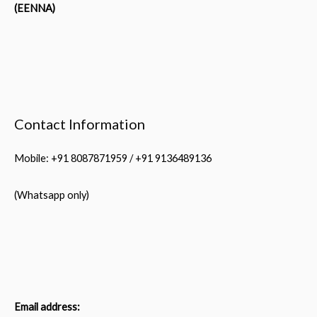
(EENNA)
Contact Information
Mobile: +91 8087871959 / +91 9136489136
(Whatsapp only)
Email address: