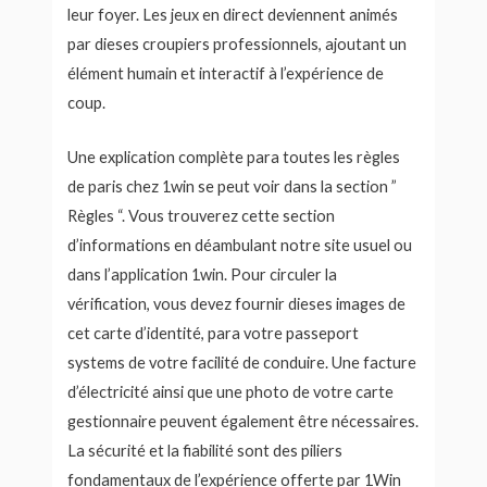
leur foyer. Les jeux en direct deviennent animés
par dieses croupiers professionnels, ajoutant un
élément humain et interactif à l’expérience de
coup.
Une explication complète para toutes les règles
de paris chez 1win se peut voir dans la section ”
Règles “. Vous trouverez cette section
d’informations en déambulant notre site usuel ou
dans l’application 1win. Pour circuler la
vérification, vous devez fournir dieses images de
cet carte d’identité, para votre passeport
systems de votre facilité de conduire. Une facture
d’électricité ainsi que une photo de votre carte
gestionnaire peuvent également être nécessaires.
La sécurité et la fiabilité sont des piliers
fondamentaux de l’expérience offerte par 1Win