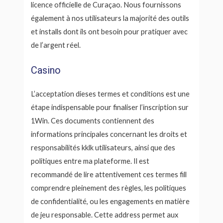
licence officielle de Curaçao. Nous fournissons
également à nos utilisateurs la majorité des outils
et installs dont ils ont besoin pour pratiquer avec
de l’argent réel.
Casino
L’acceptation dieses termes et conditions est une
étape indispensable pour finaliser l’inscription sur
1Win. Ces documents contiennent des
informations principales concernant les droits et
responsabilités kklk utilisateurs, ainsi que des
politiques entre ma plateforme. Il est
recommandé de lire attentivement ces termes fill
comprendre pleinement des règles, les politiques
de confidentialité, ou les engagements en matière
de jeu responsable. Cette address permet aux