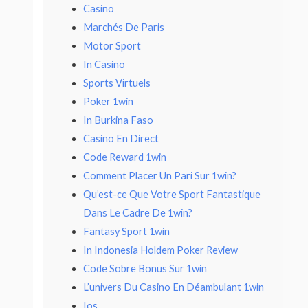
Casino
Marchés De Paris
Motor Sport
In Casino
Sports Virtuels
Poker 1win
In Burkina Faso
Casino En Direct
Code Reward 1win
Comment Placer Un Pari Sur 1win?
Qu’est-ce Que Votre Sport Fantastique
Dans Le Cadre De 1win?
Fantasy Sport 1win
In Indonesia Holdem Poker Review
Code Sobre Bonus Sur 1win
L’univers Du Casino En Déambulant 1win
Ios