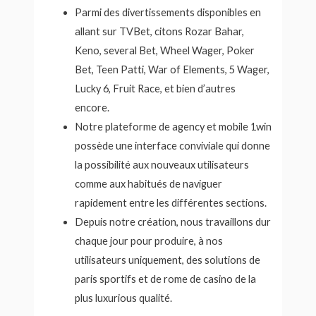
Parmi des divertissements disponibles en
allant sur TVBet, citons Rozar Bahar,
Keno, several Bet, Wheel Wager, Poker
Bet, Teen Patti, War of Elements, 5 Wager,
Lucky 6, Fruit Race, et bien d’autres
encore.
Notre plateforme de agency et mobile 1win
possède une interface conviviale qui donne
la possibilité aux nouveaux utilisateurs
comme aux habitués de naviguer
rapidement entre les différentes sections.
Depuis notre création, nous travaillons dur
chaque jour pour produire, à nos
utilisateurs uniquement, des solutions de
paris sportifs et de rome de casino de la
plus luxurious qualité.