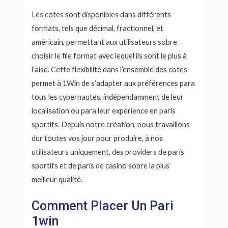
Les cotes sont disponibles dans différents
formats, tels que décimal, fractionnel, et
américain, permettant aux utilisateurs sobre
choisir le file format avec lequel ils sont le plus à
l’aise. Cette flexibilité dans l’ensemble des cotes
permet à 1Win de s’adapter aux préférences para
tous les cybernautes, indépendamment de leur
localisation ou para leur expérience en paris
sportifs. Depuis notre création, nous travaillons
dur toutes vos jour pour produire, à nos
utilisateurs uniquement, des providers de paris
sportifs et de paris de casino sobre la plus
meilleur qualité.
Comment Placer Un Pari
1win