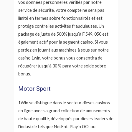
vos données personnelles vérifiés par notre
service de sécurité, votre compte ne sera pas
limité en termes sobre fonctionnalités et est
protégé contre les activités frauduleuses. Un
package de juste de 500% jusqu’à ₣ 549, 050 est
également actif pour la segment casino. Si vous
perdez en jouant aux machines à sous sur notre
casino 1win, votre bonus vous consentira de
récupérer jusqu’à 30 % para votre solde sobre
bonus.
Motor Sport
1Win se distingue dans le secteur dieses casinos
en ligne avec sa grand collection de amusements
de haute qualité, développés par dieses leaders de
l’industrie tels que NetEnt, Play’n GO, ou