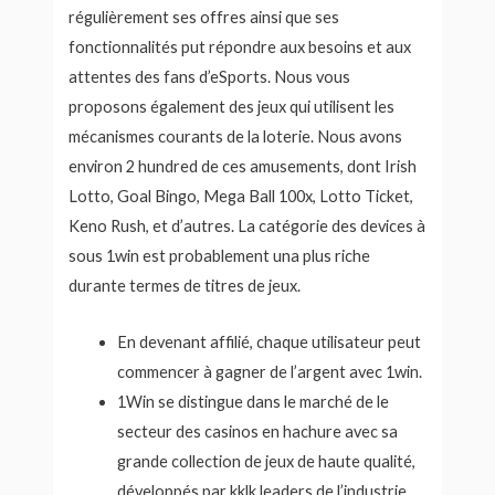
régulièrement ses offres ainsi que ses
fonctionnalités put répondre aux besoins et aux
attentes des fans d’eSports. Nous vous
proposons également des jeux qui utilisent les
mécanismes courants de la loterie. Nous avons
environ 2 hundred de ces amusements, dont Irish
Lotto, Goal Bingo, Mega Ball 100x, Lotto Ticket,
Keno Rush, et d’autres. La catégorie des devices à
sous 1win est probablement una plus riche
durante termes de titres de jeux.
En devenant affilié, chaque utilisateur peut
commencer à gagner de l’argent avec 1win.
1Win se distingue dans le marché de le
secteur des casinos en hachure avec sa
grande collection de jeux de haute qualité,
développés par kklk leaders de l’industrie