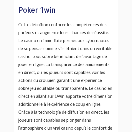
Poker 1win
Cette définition renforce les compétences des
parieurs et augmente leurs chances de réussite.
Le casino en immediate permet aux cybernautes
de se pensar comme s’ils étaient dans un véritable
casino, tout sobre bénéficiant de l’avantage de
jouer en ligne. La transparence des amusements
en direct, où les joueurs sont capables voir les
actions du croupier, garantit une expérience
sobre jeu équitable ou transparente. Le casino en
direct en allant sur 1Win apporte votre dimension
additionnelle à l’expérience de coup en ligne.
Grâce à la technologie de diffusion en direct, les
joueurs sont capables se plonger dans
l’atmosphère d’un vrai casino depuis le confort de