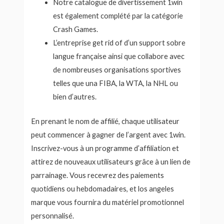
Notre catalogue de divertissement 1win
est également complété par la catégorie
Crash Games.
L’entreprise get rid of d’un support sobre
langue française ainsi que collabore avec
de nombreuses organisations sportives
telles que una FIBA, la WTA, la NHL ou
bien d’autres.
En prenant le nom de affilié, chaque utilisateur
peut commencer à gagner de l’argent avec 1win.
Inscrivez-vous à un programme d’affiliation et
attirez de nouveaux utilisateurs grâce à un lien de
parrainage. Vous recevrez des paiements
quotidiens ou hebdomadaires, et los angeles
marque vous fournira du matériel promotionnel
personnalisé.