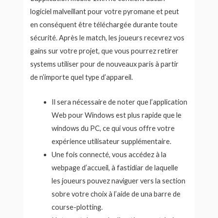
logiciel malveillant pour votre pyromane et peut
en conséquent être téléchargée durante toute
sécurité. Après le match, les joueurs recevrez vos
gains sur votre projet, que vous pourrez retirer
systems utiliser pour de nouveaux paris à partir
de n’importe quel type d’appareil.
Il sera nécessaire de noter que l’application
Web pour Windows est plus rapide que le
windows du PC, ce qui vous offre votre
expérience utilisateur supplémentaire.
Une fois connecté, vous accédez à la
webpage d’accueil, à fastidiar de laquelle
les joueurs pouvez naviguer vers la section
sobre votre choix à l’aide de una barre de
course-plotting.