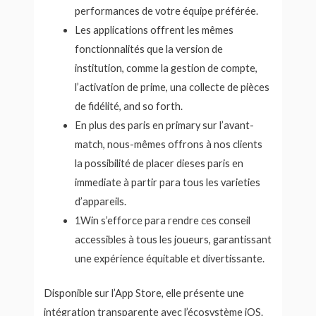
performances de votre équipe préférée.
Les applications offrent les mêmes
fonctionnalités que la version de
institution, comme la gestion de compte,
l’activation de prime, una collecte de pièces
de fidélité, and so forth.
En plus des paris en primary sur l’avant-
match, nous-mêmes offrons à nos clients
la possibilité de placer dieses paris en
immediate à partir para tous les varieties
d’appareils.
1Win s’efforce para rendre ces conseil
accessibles à tous les joueurs, garantissant
une expérience équitable et divertissante.
Disponible sur l’App Store, elle présente une
intégration transparente avec l’écosystème iOS.