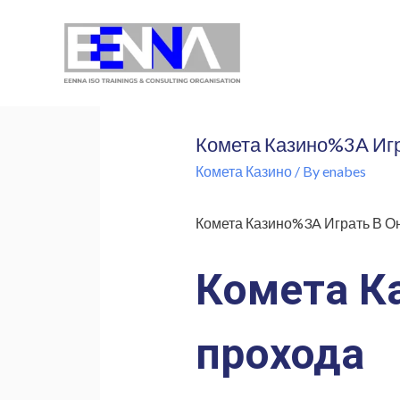
EENNA Trainings
Комета Казино%3A Игр
Комета Казино
/ By
enabes
Комета Казино%3A Играть В Он
Комета К
прохода