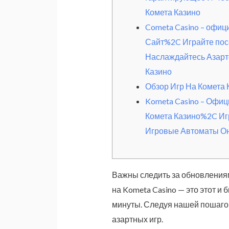
Комета Казино
Cometa Casino – офи
Сайт%2C Играйте пос
Наслаждайтесь Азарт
Казино
Обзор Игр На Комета 
Kometa Casino – Офи
Комета Казино%2C Иг
Игровые Автоматы О
Важны следить за обновления
на Kometa Casino — это этот и
минуты. Следуя нашей пошагов
азартных игр.