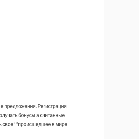
е предложения. Регистрация
получать бонусы а считанные
ь свое” “происшедшее в мире