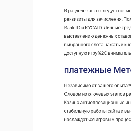
В разделе кассы следует пос
реквизиты для зачисления. П
Bank ID и KYCAID. Личные сред
выставлению денежных ставок.
выбранного слота нажать и кн
доступную игру%2C внимательн
платежные Мет
Независимо от вашего опыта%
Словом из ключевых этапов ра
Казино антиоппозиционные ин
стабильную работы сайта и вы
наслаждаться игровым процес