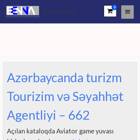
Main
EENNA Trainings
Men
Azərbaycanda turizm
Tourizim və Səyahhət
Agentliyi – 662
Açılan kataloqda Aviator game yuvası