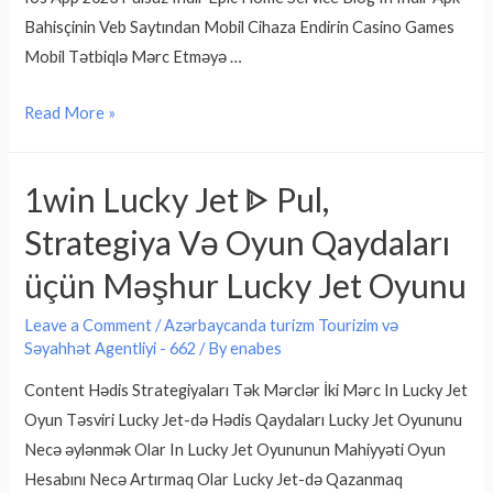
Strateqlər,
Bahisçinin Veb Saytından Mobil Cihaza Endirin Casino Games
Demo,
Mobil Tətbiqlə Mərc Etməyə …
Azərbaycanda
Devirmək
1win
Read More »
Pulsuz
Proqramı
1win Lucky Jet ᐈ Pul,
Yukle
Strategiya Və Oyun Qaydaları
üçün Məşhur Lucky Jet Oyunu
Leave a Comment
/
Azərbaycanda turizm Tourizim və
Səyahhət Agentliyi - 662
/ By
enabes
Content Hədis Strategiyaları Tək Mərclər İki Mərc In Lucky Jet
Oyun Təsviri Lucky Jet-də Hədis Qaydaları Lucky Jet Oyununu
Necə əylənmək Olar In Lucky Jet Oyununun Mahiyyəti Oyun
Hesabını Necə Artırmaq Olar Lucky Jet-də Qazanmaq