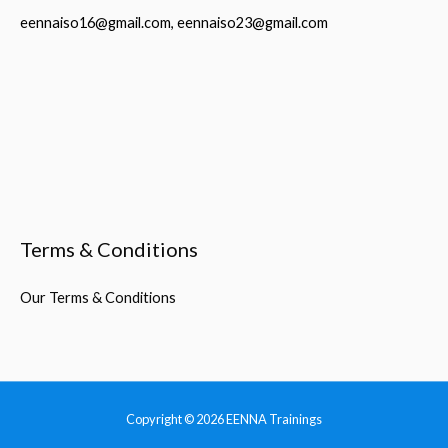
eennaiso16@gmail.com, eennaiso23@gmail.com
Terms & Conditions
Our Terms & Conditions
Copyright © 2026
EENNA Trainings