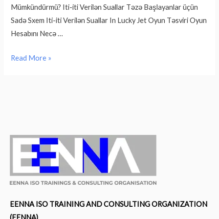
Mümkündürmü? Iti-iti Verilən Suallar Təzə Başlayanlar üçün
Sadə Sxem Iti-iti Verilən Suallar In Lucky Jet Oyun Təsviri Oyun
Hesabını Necə …
1win
Read More »
Lucky
Jet
ᐈ
Pul,
Strategiya
Və
Oyun
Qaydaları
üçün
Məşhur
Lucky
EENNA ISO TRAINING AND CONSULTING ORGANIZATION
Jet
(EENNA)