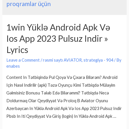
proqramlar üçün
1win Yüklə Android Apk Və
Ios App 2023 Pulsuz Indir »
Lyrics
Leave a Comment
/
rəsmi saytı AVIATOR, strategiya - 904
/ By
enabes
Content In Tətbiqində Pul Qoya Və Çıxara Bilərəm? Android
Için Nasıl Indirilir (apk) Təzə Oyunçu Kimi Tətbiqdə Mülayim
Gəlmisiniz Bonusu Tələb Edə Bilərəmmi? Tətbiqdə Necə
Doldurmaq Olar Qeydiyyat Və Proloq В Aviator Oyunu
Azerbaycan In Yüklə Android Apk Və Ios App 2023 Pulsuz Indir
Pbsb In Iti Qeydiyyat Və Giriş (login) In Yüklə Android Apk …