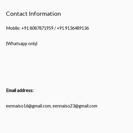
Contact Information
Mobile: +91 8087871959 / +91 9136489136
(Whatsapp only)
Email address:
eennaiso16@gmail.com, eennaiso23@gmail.com