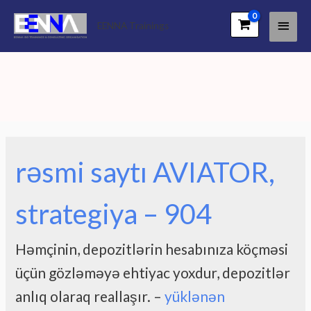
Main
EENNA Trainings
Men
rəsmi saytı AVIATOR,
strategiya – 904
Həmçinin, depozitlərin hesabınıza köçməsi
üçün gözləməyə ehtiyac yoxdur, depozitlər
anlıq olaraq reallaşır. –
yüklənən