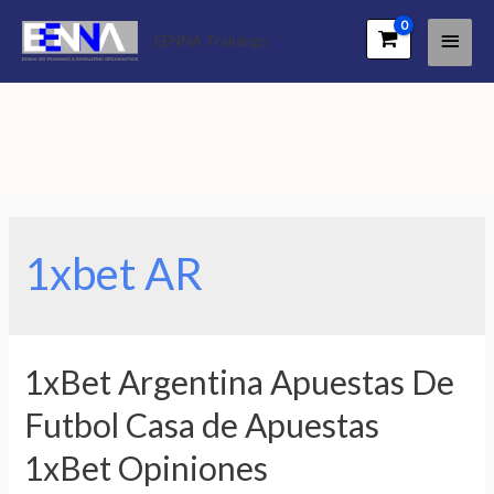
Main
EENNA Trainings
Men
1xbet AR
1xBet Argentina Apuestas De
Futbol Casa de Apuestas
1xBet Opiniones