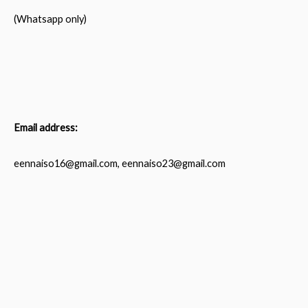
(Whatsapp only)
Email address:
eennaiso16@gmail.com, eennaiso23@gmail.com