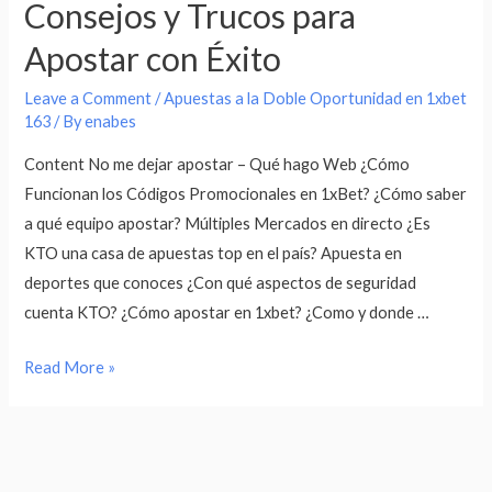
Futbol
Consejos y Trucos para
Casa
Apostar con Éxito
de
Apuestas
Leave a Comment
/
Apuestas a la Doble Oportunidad en 1xbet
163
/ By
enabes
1xBet
Opiniones
Content No me dejar apostar – Qué hago Web ¿Cómo
Funcionan los Códigos Promocionales en 1xBet? ¿Cómo saber
a qué equipo apostar? Múltiples Mercados en directo ¿Es
KTO una casa de apuestas top en el país? Apuesta en
deportes que conoces ¿Con qué aspectos de seguridad
cuenta KTO? ¿Cómo apostar en 1xbet? ¿Como y donde …
Cómo
Read More »
Apostar
en
1xbet:
Consejos