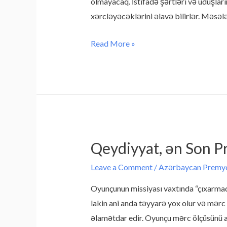
olmayacaq. İstifadə şərtləri və uduşlar
xərcləyəcəklərini əlavə bilirlər. Məsə
“1xbet
Read More »
Və
Mostbet
Azərbaycanlıları
Necə
“soyur?
Qeydiyyat, ən Son P
Leave a Comment
/
Azərbaycan Premyer
Oyunçunun missiyası vaxtında “çıxarmaq”
lakin ani anda təyyarə yox olur və mərc 
əlamətdar edir. Oyunçu mərc ölçüsünü a