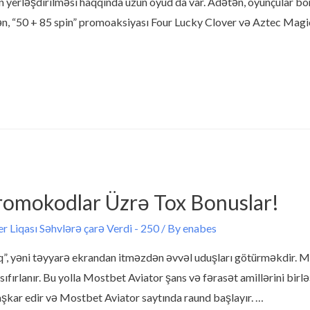
ın yerləşdirilməsi haqqında uzun öyüd da var. Adətən, oyunçular b
lən, “50 + 85 spin” promoaksiyası Four Lucky Clover və Aztec Mag
romokodlar Üzrə Tox Bonuslar!
 Liqası Səhvlərə çarə Verdi - 250
/ By
enabes
, yəni təyyarə ekrandan itməzdən əvvəl uduşları götürməkdir. Mərc
sıfırlanır. Bu yolla Mostbet Aviator şans və fərasət amillərini birl
şkar edir və Mostbet Aviator saytında raund başlayır. …