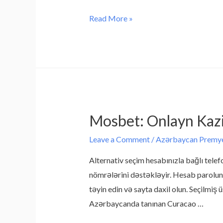
Qeydiyyat,
Read More »
ən
Son
Promokodlar
Üzrə
Tox
Bonuslar!
Mosbet: Onlayn Kaz
Leave a Comment
/
Azərbaycan Premyer
Alternativ seçim hesabınızla bağlı tel
nömrələrini dəstəkləyir. Hesab parolunuz
təyin edin və sayta daxil olun. Seçilm
Azərbaycanda tanınan Curacao …