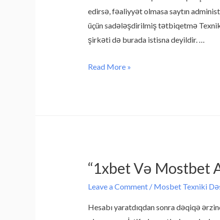
edirsə, fəaliyyət olmasa saytın administ
üçün sadələşdirilmiş tətbiqetmə Texnik
şirkəti də burada istisna deyildir. …
Mostbet
Read More »
Proqramını
Android-
də
Necə
Yükləmək
Olar?
“1xbet Və Mostbet A
Leave a Comment
/
Mosbet Texniki Də
Hesabı yaratdıqdan sonra dəqiqə ərzin