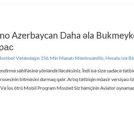
ino Azerbaycan Daha əla Bukmeyk
рас
Mostbet Vətəndaşın 156 Min Manatı Mənimsənilib, Hesabı Isə Blo
irmə səhifəsinə yönləndiriləcəksiniz. İndi isə sizə sadəcə tətbiq
osesinin bitməsini durmaq qalır. Artıq tətbiqin müasir versiyası 
 Və İos ötrü Mobil Proqram Mosbet Siz həmçinin Aviator oynamaq