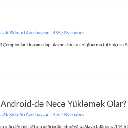
stək Xidməti Azerbaycan - 455
/ By
enabes
Çempionlar Liqasının lap əla mostbet az biğiburma futbolçusu Bü
 Android-də Necə Yükləmək Olar?
stək Xidməti Azerbaycan - 455
/ By
enabes
aq mərclərinizi tətbiq üzərindən etməyə başlaya bilərsiniz.144 $