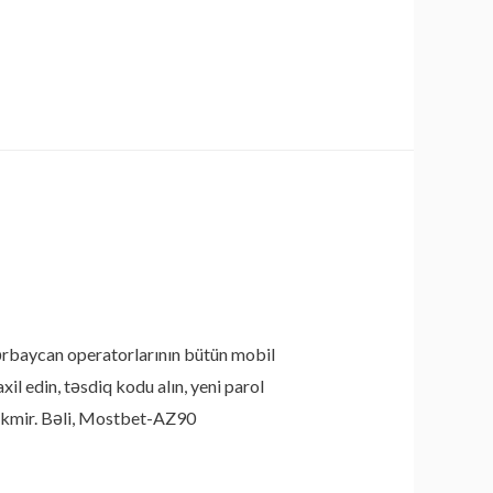
ərbaycan operatorlarının bütün mobil
l edin, təsdiq kodu alın, yeni parol
çəkmir. Bəli, Mostbet-AZ90