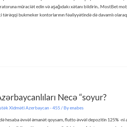
ratoruna müraciət edin və aşağıdakı xətanı bildirin.. MostBet mobi
i tərəqqi bukmeker kontorlarının fəaliyyətində də davamlı olara
zərbaycanlıları Necə “soyur?
stək Xidməti Azerbaycan - 455
/ By
enabes
də hesaba əvvəl əmanət qoysam, flutto əvvəl depozitin 125% -ni