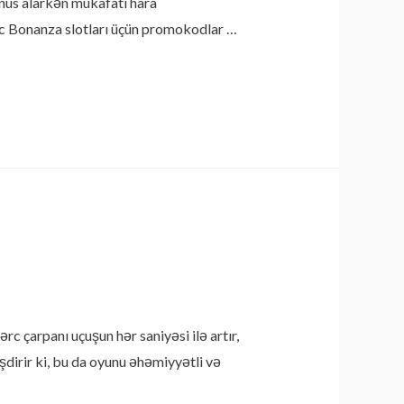
onus alarkən mükafatı hara
ic Bonanza slotları üçün promokodlar …
 çarpanı uçuşun hər saniyəsi ilə artır,
əşdirir ki, bu da oyunu əhəmiyyətli və