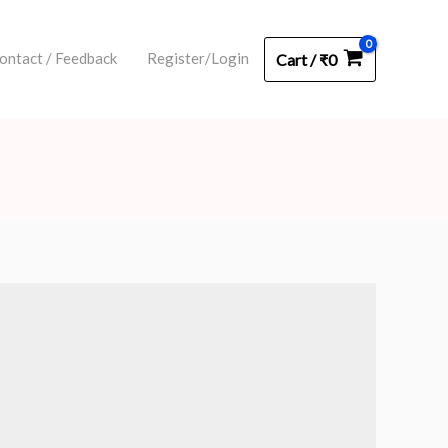
ontact / Feedback
Register/Login
Cart
/
₹
0