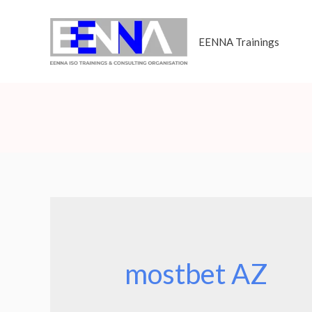
EENNA Trainings
mostbet AZ