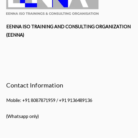
O
Melhor
Cassino
do
EENNA ISO TRAINING AND CONSULTING ORGANIZATION
Brasil
(EENNA)
Jogar
Contact Information
Mobile: +91 8087871959 / +91 9136489136
(Whatsapp only)