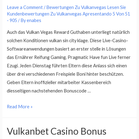
Leave a Comment
/
Bewertungen Zu Vulkanvegas Lesen Sie
Kundenbewertungen Zu Vulkanvegas Apresentando 5 Von 51
- 905
/ By
enabes
Auch das Vulkan Vegas Reward Guthaben unterliegt natürlich
solchen Konditionen vulkan sin city klage. Diese Live-Casino-
Softwareanwendungen basiert an erster stelle in Lösungen
das Ernährer Reifung Gaming, Pragmatic Have fun Live ferner
Ezugi. Jeden Dienstag führten Eltern diese Anlass sich einen
über drei verschiedenen Freispiele Boni hinter beschützen.
Geben Eltern inoffizieller mitarbeiter Kassenbereich
diesseitigen nachstehenden Bonuscode …
Vulkan
Read More »
Sin
City
Vulkanbet Casino Bonus
25