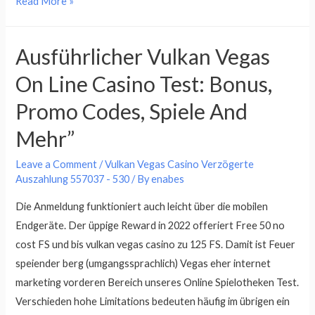
Login
Read More »
Bei
On
Ausführlicher Vulkan Vegas
Line
Casino
On Line Casino Test: Bonus,
Vulcanvegas
Promo Codes, Spiele And
De
Mehr”
Und
Registrierung,
Leave a Comment
/
Vulkan Vegas Casino Verzögerte
Erfahrungen
Auszahlung 557037 - 530
/ By
enabes
2024
Die Anmeldung funktioniert auch leicht über die mobilen
Endgeräte. Der üppige Reward in 2022 offeriert Free 50 no
cost FS und bis vulkan vegas casino zu 125 FS. Damit ist Feuer
speiender berg (umgangssprachlich) Vegas eher internet
marketing vorderen Bereich unseres Online Spielotheken Test.
Verschieden hohe Limitations bedeuten häufig im übrigen ein