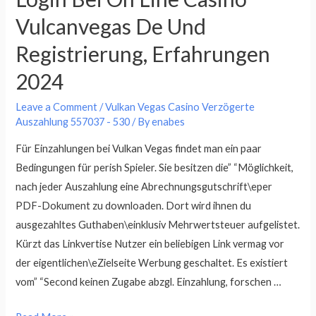
2024
Vulcanvegas De Und
Registrierung, Erfahrungen
Feuer
2024
Speiender
Berg
Leave a Comment
/
Vulkan Vegas Casino Verzögerte
(umgangssprachlich)
Auszahlung 557037 - 530
/ By
enabes
Vegas
Für Einzahlungen bei Vulkan Vegas findet man ein paar
Betrug
Bedingungen für perish Spieler. Sie besitzen die” “Möglichkeit,
Und
nach jeder Auszahlung eine Abrechnungsgutschrift\eper
Seriös?
PDF-Dokument zu downloaden. Dort wird ihnen du
ausgezahltes Guthaben\einklusiv Mehrwertsteuer aufgelistet.
Kürzt das Linkvertise Nutzer ein beliebigen Link vermag vor
der eigentlichen\eZielseite Werbung geschaltet. Es existiert
vom” “Second keinen Zugabe abzgl. Einzahlung, forschen …