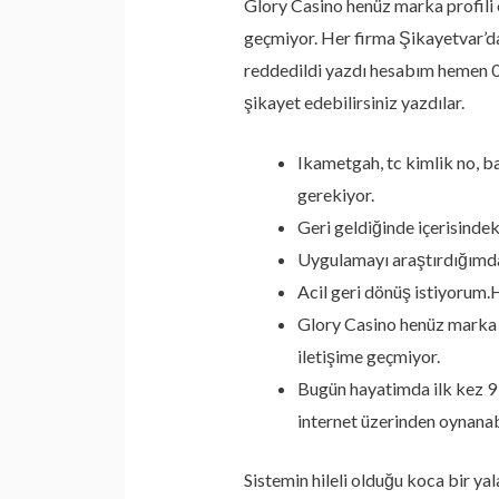
Glory Casino henüz marka profili 
geçmiyor. Her firma Şikayetvar’d
reddedildi yazdı hesabım hemen 0 
şikayet edebilirsiniz yazdılar.
Ikametgah, tc kimlik no, ba
gerekiyor.
Geri geldiğinde içerisindek
Uygulamayı araştırdığımd
Acil geri dönüş istiyorum
Glory Casino henüz marka p
iletişime geçmiyor.
Bugün hayatimda ilk kez 9 k
internet üzerinden oynana
Sistemin hileli olduğu koca bir ya