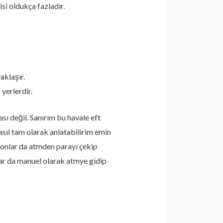
isi oldukça fazladır.
aklaşır.
yerlerdir.
ı değil. Sanırım bu havale eft
sıl tam olarak anlatabilirim emin
i onlar da atmden parayı çekip
lar da manuel olarak atmye gidip