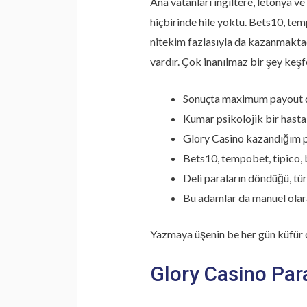
Ana vatanları ingiltere, letonya ve
hiçbirinde hile yoktu. Bets10, tem
nitekim fazlasıyla da kazanmaktad
vardır. Çok inanılmaz bir şey ke
Sonuçta maximum payout d
Kumar psikolojik bir hasta
Glory Casino kazandığım pa
Bets10, tempobet, tipico, 
Deli paraların döndüğü, tü
Bu adamlar da manuel olara
Yazmaya üşenin be her gün küfür o
Glory Casino Par