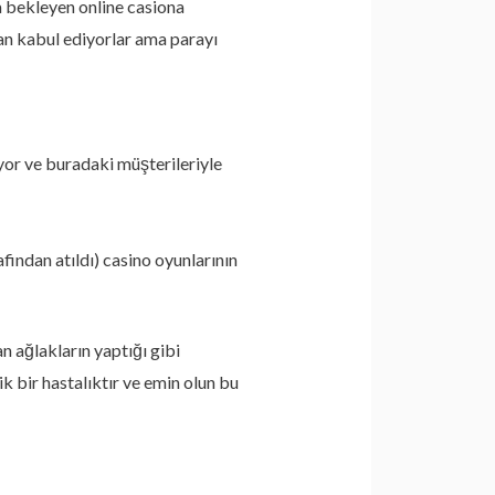
a bekleyen online casiona
lan kabul ediyorlar ama parayı
yor ve buradaki müşterileriyle
findan atıldı) casino oyunlarının
n ağlakların yaptığı gibi
k bir hastalıktır ve emin olun bu