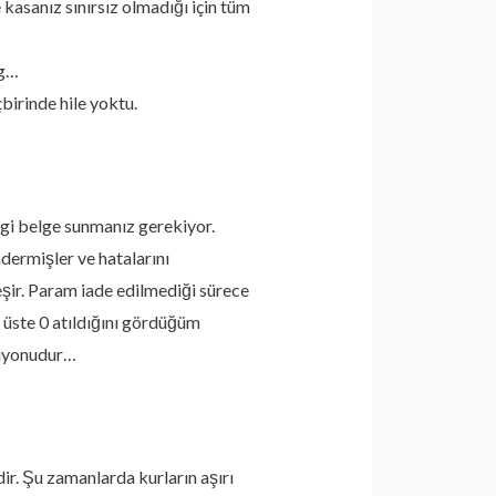
 kasanız sınırsız olmadığı için tüm
 g…
çbirinde hile yoktu.
ilgi belge sunmanız gerekiyor.
dermişler ve hatalarını
eşir. Param iade edilmediği sürece
üste 0 atıldığını gördüğüm
rsiyonudur…
r. Şu zamanlarda kurların aşırı