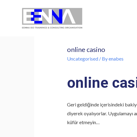
EENNA Trainings
online casino
Uncategorised
/ By
enabes
online cas
Geri geldiğinde içerisindeki bakiy
diyerek oyalıyorlar. Uygulamayı 
küfür etmeyin…