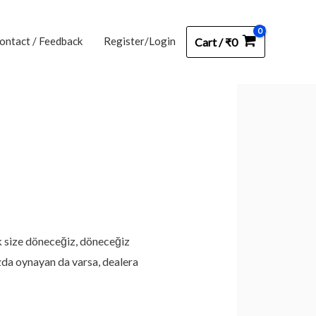
ontact / Feedback
Register/Login
Cart
/
₹
0
ak size döneceğiz, döneceğiz
da oynayan da varsa, dealera