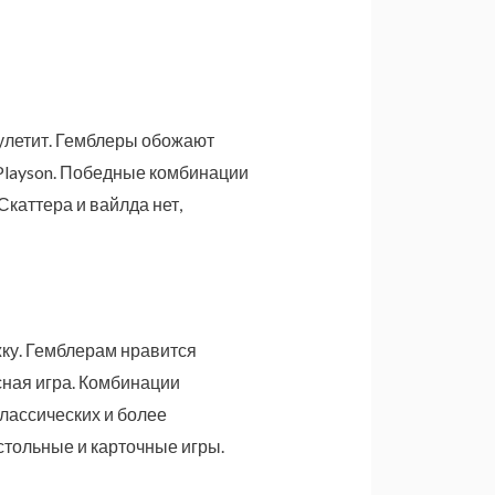
 улетит. Гемблеры обожают
 Playson. Победные комбинации
Скаттера и вайлда нет,
жку. Гемблерам нравится
сная игра. Комбинации
классических и более
тольные и карточные игры.