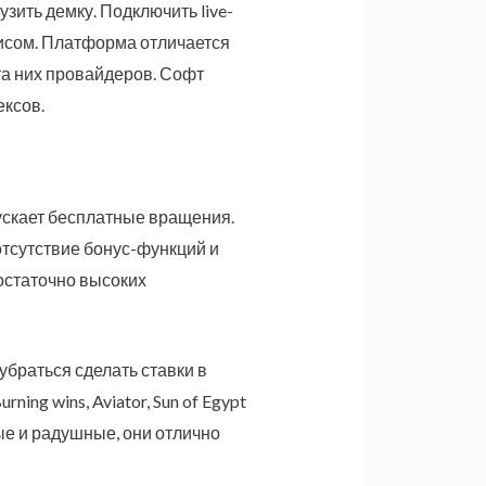
зить демку. Подключить live-
исом. Платформа отличается
та них провайдеров. Софт
ексов.
пускает бесплатные вращения.
отсутствие бонус-функций и
остаточно высоких
убраться сделать ставки в
ing wins, Aviator, Sun of Egypt
ивые и радушные, они отлично