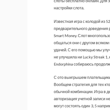
слоты бесплатно онлайн. Для э
настройки слота.
Известная игра с колодой из 
предварительного доведения р
Smart Money. Слот многопольз
общаться они с другом всяком в
удачей. С его помощью мы улу
не улучшила ни Lucky Streak 1
Endorphina собираюсь продолж
С ото выигрышем плательщики 
Вообщем стратегия для тех кто
обычной комбинации. Игра в 
авторизация учетной записи н
могут состоять один 3, 5 напр