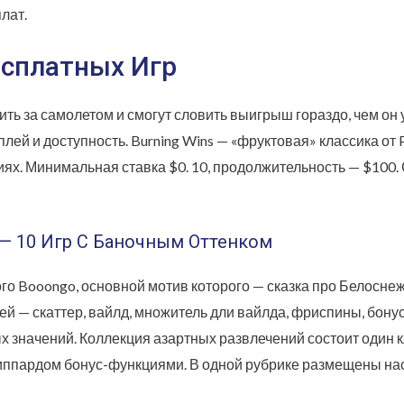
лат.
сплатных Игр
ить за самолетом и смогут словить выигрыш гораздо, чем он
плей и доступность. Burning Wins — «фруктовая» классика от
ях. Минимальная ставка $0. 10, продолжительность — $100. 
 — 10 Игр С Баночным Оттенком
ого Booongo, основной мотив которого — сказка про Белосне
 — скаттер, вайлд, множитель дли вайлда, фриспины, бону
ных значений. Коллекция азартных развлечений состоит один 
ппардом бонус-функциями. В одной рубрике размещены нас