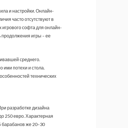
ила и настройки. Онлайн-
личия часто отсутствуют в
к игрового софта для онлайн-
ь продолжения игры – ее
ивавшей среднего.
 ими потехи и стола.
особенностей технических
При разработке дизайна
до 250 евро. Характерная
5 барабанов же 20–30