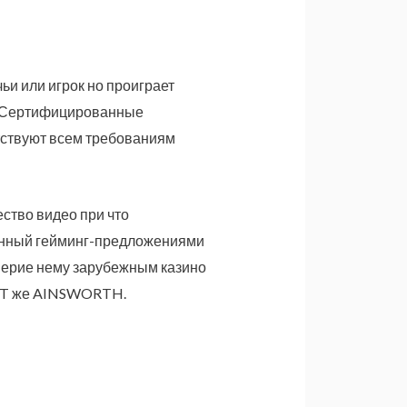
чьи или игрок но проиграет
а. Сертифицированные
тствуют всем требованиям
ество видео при что
ненный гейминг-предложениями
оверие нему зарубежным казино
EGT же AINSWORTH.