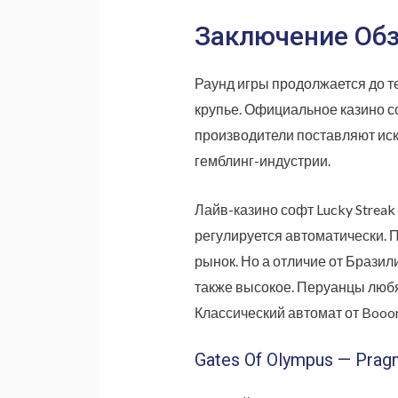
Заключение Обзо
Раунд игры продолжается до тех
крупье. Официальное казино 
производители поставляют ис
гемблинг-индустрии.
Лайв-казино софт Lucky Streak 
регулируется автоматически. 
рынок. Но а отличие от Бразил
также высокое. Перуанцы люб
Классический автомат от Booon
Gates Of Olympus — Pragm