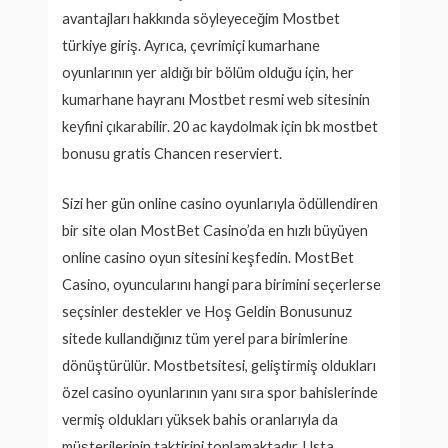
avantajları hakkında söyleyeceğim Mostbet
türkiye giriş. Ayrıca, çevrimiçi kumarhane
oyunlarının yer aldığı bir bölüm olduğu için, her
kumarhane hayranı Mostbet resmi web sitesinin
keyfini çıkarabilir. 20 ac kaydolmak için bk mostbet
bonusu gratis Chancen reserviert.
Sizi her gün online casino oyunlarıyla ödüllendiren
bir site olan MostBet Casino’da en hızlı büyüyen
online casino oyun sitesini keşfedin. MostBet
Casino, oyuncularını hangi para birimini seçerlerse
seçsinler destekler ve Hoş Geldin Bonusunuz
sitede kullandığınız tüm yerel para birimlerine
dönüştürülür. Mostbetsitesi, geliştirmiş oldukları
özel casino oyunlarının yanı sıra spor bahislerinde
vermiş oldukları yüksek bahis oranlarıyla da
müşterilerinin taktirini toplamaktadır. Usta