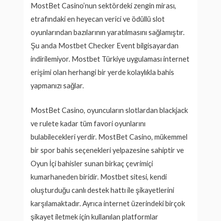
MostBet Casino’nun sektördeki zengin mirası,
etrafındaki en heyecan verici ve ödüllü slot
oyunlarından bazılarının yaratılmasını sağlamıştır.
Şu anda Mostbet Checker Event bilgisayardan
indirilemiyor. Mostbet Türkiye uygulaması internet
erişimi olan herhangi bir yerde kolaylıkla bahis
yapmanızı sağlar.
MostBet Casino, oyuncuların slotlardan blackjack
ve rulete kadar tüm favori oyunlarını
bulabilecekleri yerdir. MostBet Casino, mükemmel
bir spor bahis seçenekleri yelpazesine sahiptir ve
Oyun İçi bahisler sunan birkaç çevrimiçi
kumarhaneden biridir. Mostbet sitesi, kendi
oluşturduğu canlı destek hattı ile şikayetlerini
karşılamaktadır. Ayrıca internet üzerindeki birçok
şikayet iletmek için kullanılan platformlar