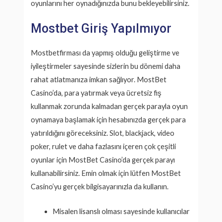
oyunlarını her oynadığınızda bunu bekleyebilirsiniz.
Mostbet Giriş Yapılmıyor
Mostbetfirması da yapmış olduğu geliştirme ve
iyileştirmeler sayesinde sizlerin bu dönemi daha
rahat atlatmanıza imkan sağlıyor. MostBet
Casino’da, para yatırmak veya ücretsiz fiş
kullanmak zorunda kalmadan gerçek parayla oyun
oynamaya başlamak için hesabınızda gerçek para
yatırıldığını göreceksiniz. Slot, blackjack, video
poker, rulet ve daha fazlasını içeren çok çeşitli
oyunlar için MostBet Casino’da gerçek parayı
kullanabilirsiniz. Emin olmak için lütfen MostBet
Casino’yu gerçek bilgisayarınızla da kullanın.
Misalen lisanslı olması sayesinde kullanıcılar