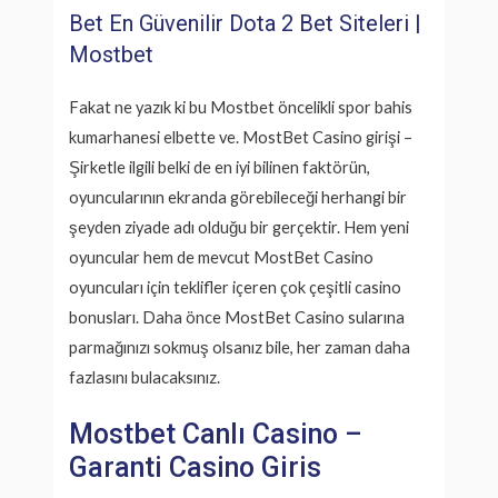
Bet En Güvenilir Dota 2 Bet Siteleri |
Mostbet
Fakat ne yazık ki bu Mostbet öncelikli spor bahis
kumarhanesi elbette ve. MostBet Casino girişi –
Şirketle ilgili belki de en iyi bilinen faktörün,
oyuncularının ekranda görebileceği herhangi bir
şeyden ziyade adı olduğu bir gerçektir. Hem yeni
oyuncular hem de mevcut MostBet Casino
oyuncuları için teklifler içeren çok çeşitli casino
bonusları. Daha önce MostBet Casino sularına
parmağınızı sokmuş olsanız bile, her zaman daha
fazlasını bulacaksınız.
Mostbet Canlı Casino –
Garanti Casino Giris