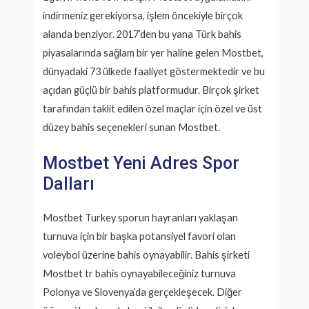
indirmeniz gerekiyorsa, işlem öncekiyle birçok
alanda benziyor. 2017’den bu yana Türk bahis
piyasalarında sağlam bir yer haline gelen Mostbet,
dünyadaki 73 ülkede faaliyet göstermektedir ve bu
açıdan güçlü bir bahis platformudur. Birçok şirket
tarafından taklit edilen özel maçlar için özel ve üst
düzey bahis seçenekleri sunan Mostbet.
Mostbet Yeni Adres Spor
Dalları
Mostbet Turkey sporun hayranları yaklaşan
turnuva için bir başka potansiyel favori olan
voleybol üzerine bahis oynayabilir. Bahis şirketi
Mostbet tr bahis oynayabileceğiniz turnuva
Polonya ve Slovenya’da gerçekleşecek. Diğer