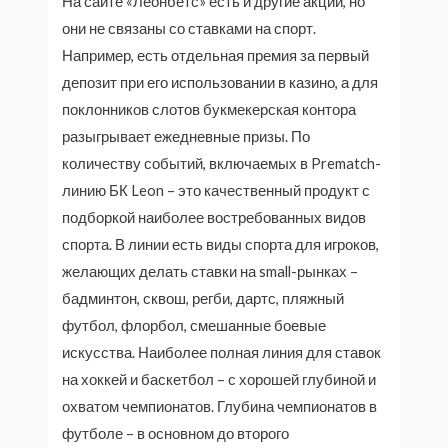
На сайте «Леонбетс» есть и другие акции, но
они не связаны со ставками на спорт.
Например, есть отдельная премия за первый
депозит при его использовании в казино, а для
поклонников слотов букмекерская контора
разыгрывает ежедневные призы. По
количеству событий, включаемых в Prematch-
линию БК Leon – это качественный продукт с
подборкой наиболее востребованных видов
спорта. В линии есть виды спорта для игроков,
желающих делать ставки на small-рынках –
бадминтон, сквош, регби, дартс, пляжный
футбол, флорбол, смешанные боевые
искусства. Наиболее полная линия для ставок
на хоккей и баскетбол – с хорошей глубиной и
охватом чемпионатов. Глубина чемпионатов в
футболе – в основном до второго