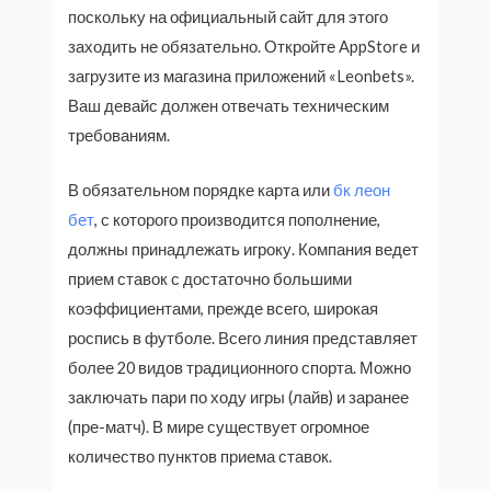
поскольку на официальный сайт для этого
заходить не обязательно. Откройте AppStore и
загрузите из магазина приложений «Leonbets».
Ваш девайс должен отвечать техническим
требованиям.
В обязательном порядке карта или
бк леон
бет
, с которого производится пополнение,
должны принадлежать игроку. Компания ведет
прием ставок с достаточно большими
коэффициентами, прежде всего, широкая
роспись в футболе. Всего линия представляет
более 20 видов традиционного спорта. Можно
заключать пари по ходу игры (лайв) и заранее
(пре-матч). В мире существует огромное
количество пунктов приема ставок.