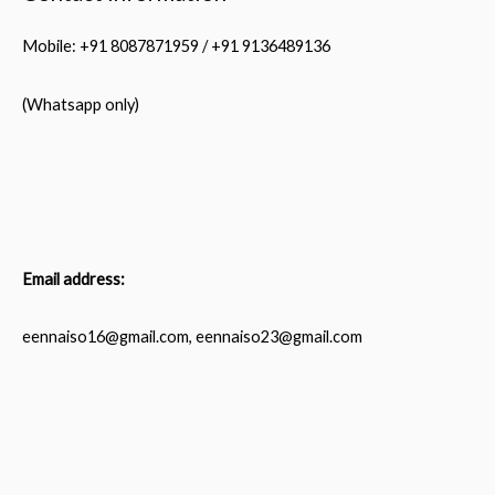
Mobile: +91 8087871959 / +91 9136489136
(Whatsapp only)
Email address:
eennaiso16@gmail.com, eennaiso23@gmail.com