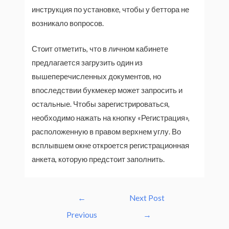
инструкция по установке, чтобы у беттора не
возникало вопросов.
Стоит отметить, что в личном кабинете
предлагается загрузить один из
вышеперечисленных документов, но
впоследствии букмекер может запросить и
остальные. Чтобы зарегистрироваться,
необходимо нажать на кнопку «Регистрация»,
расположенную в правом верхнем углу. Во
всплывшем окне откроется регистрационная
анкета, которую предстоит заполнить.
Post
←
Next Post
navigation
Previous
→