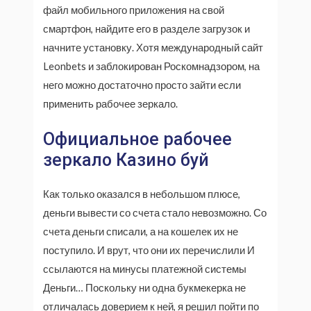
файл мобильного приложения на свой
смартфон, найдите его в разделе загрузок и
начните установку. Хотя международный сайт
Leonbets и заблокирован Роскомнадзором, на
него можно достаточно просто зайти если
применить рабочее зеркало.
Официальное рабочее
зеркало Казино буй
Как только оказался в небольшом плюсе,
деньги вывести со счета стало невозможно. Со
счета деньги списали, а на кошелек их не
поступило. И врут, что они их перечислили И
ссылаются на минусы платежной системы
Деньги… Поскольку ни одна букмекерка не
отличалась доверием к ней, я решил пойти по