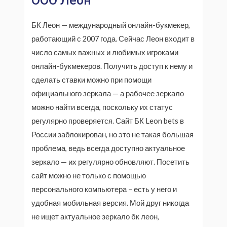
ООО Леон
БК Леон — международный онлайн-букмекер,
работающий с 2007 года. Сейчас Леон входит в
число самых важных и любимых игроками
онлайн-букмекеров. Получить доступ к нему и
сделать ставки можно при помощи
официального зеркала — а рабочее зеркало
можно найти всегда, поскольку их статус
регулярно проверяется. Сайт БК Leon bets в
России заблокирован, но это не такая большая
проблема, ведь всегда доступно актуальное
зеркало — их регулярно обновляют. Посетить
сайт можно не только с помощью
персонального компьютера – есть у него и
удобная мобильная версия. Мой друг никогда
не ищет актуальное зеркало бк леон,