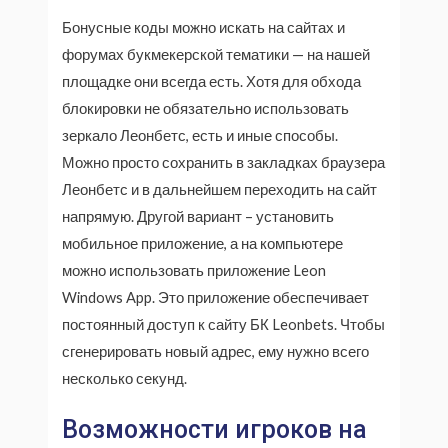
Бонусные коды можно искать на сайтах и
форумах букмекерской тематики — на нашей
площадке они всегда есть. Хотя для обхода
блокировки не обязательно использовать
зеркало Леонбетс, есть и иные способы.
Можно просто сохранить в закладках браузера
Леонбетс и в дальнейшем переходить на сайт
напрямую. Другой вариант – установить
мобильное приложение, а на компьютере
можно использовать приложение Leon
Windows App. Это приложение обеспечивает
постоянный доступ к сайту БК Leonbets. Чтобы
сгенерировать новый адрес, ему нужно всего
несколько секунд.
Возможности игроков на