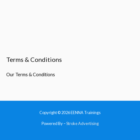
Terms & Conditions
Our Terms & Conditions
Copyright © 2026
EENNA Trainings
Powered By –
Stroke Advertising