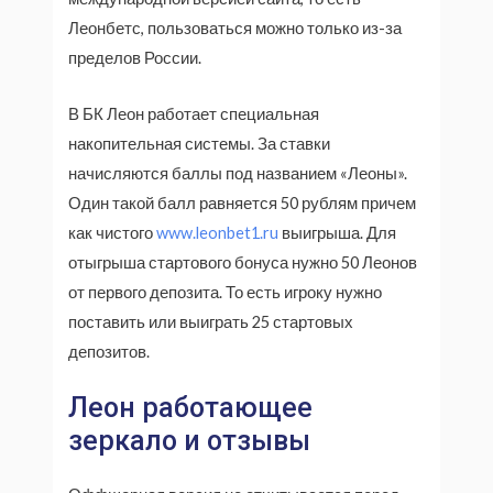
Леонбетс, пользоваться можно только из-за
пределов России.
В БК Леон работает специальная
накопительная системы. За ставки
начисляются баллы под названием «Леоны».
Один такой балл равняется 50 рублям причем
как чистого
www.leonbet1.ru
выигрыша. Для
отыгрыша стартового бонуса нужно 50 Леонов
от первого депозита. То есть игроку нужно
поставить или выиграть 25 стартовых
депозитов.
Леон работающее
зеркало и отзывы