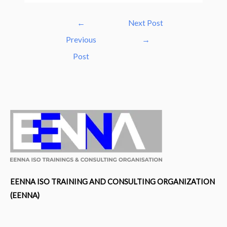
Post
←
Next Post
navigation
Previous
→
Post
EENNA ISO TRAINING AND CONSULTING ORGANIZATION
(EENNA)