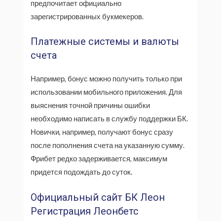
предпочитает официально
зарегистрированных букмекеров.
Платежные системы и валюты
счета
Например, бонус можно получить только при
использовании мобильного приложения. Для
выяснения точной причины ошибки
необходимо написать в службу поддержки БК.
Новички, например, получают бонус сразу
после пополнения счета на указанную сумму.
Фрибет редко задерживается, максимум
придется подождать до суток.
Официальный сайт БК Леон
Регистрация Леонбетс