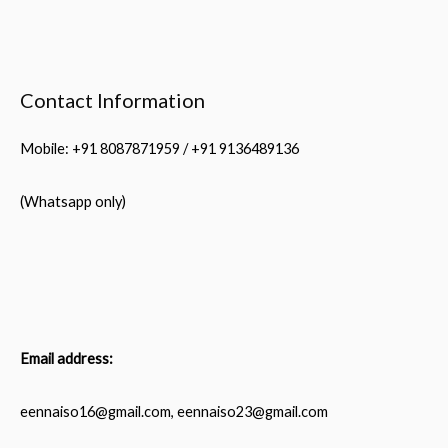
Contact Information
Mobile: +91 8087871959 / +91 9136489136
(Whatsapp only)
Email address:
eennaiso16@gmail.com, eennaiso23@gmail.com