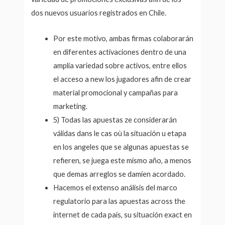
dos nuevos usuarios registrados en Chile.
Por este motivo, ambas firmas colaborarán
en diferentes activaciones dentro de una
amplia variedad sobre activos, entre ellos
el acceso a new los jugadores afin de crear
material promocional y campañas para
marketing.
5) Todas las apuestas ze considerarán
válidas dans le cas où la situación u etapa
en los angeles que se algunas apuestas se
refieren, se juega este mismo año, a menos
que demas arreglos se damien acordado.
Hacemos el extenso análisis del marco
regulatorio para las apuestas across the
internet de cada país, su situación exact en