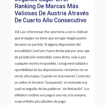
Ranking De Marcas Más
Valiosas De Austria Através
De Cuarto Año Consecutivo
10) Las referencias the «portería a cero» indican
que el equipo no tiene que encajar ningún punto
durante un partido. Si alguna disposición del
actualidad Contrato fuere declarada por una raja
de jurisdicción entendido como ilícita, nula o por
cualquier motivo inoponible, i smag med nulidad y
oponibilidad de las disposiciones restantes no se
verán afectadas. Cuando en el presente Contrato
se utilice el término “incluyendo”, se entenderá la
cual va seguido de las palabras “sin limitación”. Los
afiliados reciben sus pagos una vez a la semana,
scam el limite piccolissimo de pago