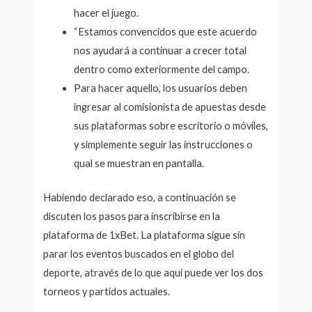
hacer el juego.
“Estamos convencidos que este acuerdo
nos ayudará a continuar a crecer total
dentro como exteriormente del campo.
Para hacer aquello, los usuarios deben
ingresar al comisionista de apuestas desde
sus plataformas sobre escritorio o móviles,
y simplemente seguir las instrucciones o
qual se muestran en pantalla.
Habiendo declarado eso, a continuación se
discuten los pasos para inscribirse en la
plataforma de 1xBet. La plataforma sigue sin
parar los eventos buscados en el globo del
deporte, através de lo que aquí puede ver los dos
torneos y partidos actuales.