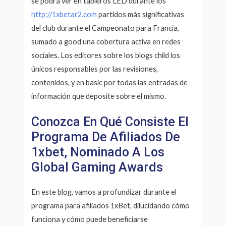
se podrá ver en tableros LED durante los
http://1xbetar2.com
partidos más significativas
del club durante el Campeonato para Francia,
sumado a good una cobertura activa en redes
sociales. Los editores sobre los blogs child los
únicos responsables por las revisiones,
contenidos, y en basic por todas las entradas de
información que deposite sobre el mismo.
Conozca En Qué Consiste El
Programa De Afiliados De
1xbet, Nominado A Los
Global Gaming Awards
En este blog, vamos a profundizar durante el
programa para afiliados 1xBet, dilucidando cómo
funciona y cómo puede beneficiarse