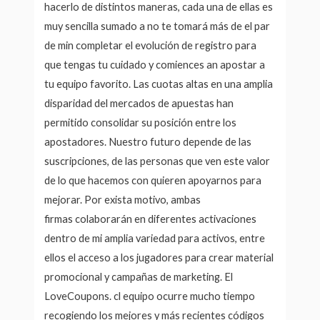
hacerlo de distintos maneras, cada una de ellas es
muy sencilla sumado a no te tomará más de el par
de min completar el evolución de registro para
que tengas tu cuidado y comiences an apostar a
tu equipo favorito. Las cuotas altas en una amplia
disparidad del mercados de apuestas han
permitido consolidar su posición entre los
apostadores. Nuestro futuro depende de las
suscripciones, de las personas que ven este valor
de lo que hacemos con quieren apoyarnos para
mejorar. Por exista motivo, ambas
firmas colaborarán en diferentes activaciones
dentro de mi amplia variedad para activos, entre
ellos el acceso a los jugadores para crear material
promocional y campañas de marketing. El
LoveCoupons. cl equipo ocurre mucho tiempo
recogiendo los mejores y más recientes códigos