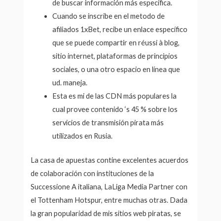
de buscar información más específica.
Cuando se inscribe en el metodo de
afiliados 1xBet, recibe un enlace específico
que se puede compartir en réussi à blog,
sitio internet, plataformas de principios
sociales, o una otro espacio en línea que
ud. maneja.
Esta es mi de las CDN más populares la
cual provee contenido ‘s 45 % sobre los
servicios de transmisión pirata más
utilizados en Rusia.
La casa de apuestas contine excelentes acuerdos
de colaboración con instituciones de la
Successione A italiana, LaLiga Media Partner con
el Tottenham Hotspur, entre muchas otras. Dada
la gran popularidad de mis sitios web piratas, se