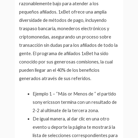
razonablemente bajo para atender a los
pequeños afiliados. 1xBet ofrece una amplia
diversidade de métodos de pago, incluyendo
traspaso bancaria, monederos electrónicos y
criptomonedas, asegurando un proceso sobre
transacción sin dudas para los afiliados de todo la
gente. El programa de afiliados 1xBet ha sido
conocido por sus generosas comisiones, la cual
pueden llegar an el 40% de los beneficios
generados através de sus referidos.
Ejemplo 1 – “Más or Menos de “ el partido
sony ericsson termina con un resultado de
2-2 al ultimate de la tercera zona.
De igual manera, al dar clic en una otro
evento u deporte la página te mostrará la
lista de selecciones correspondientes para