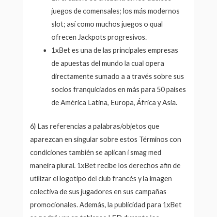
juegos de comensales; los más modernos
slot; así como muchos juegos o qual
ofrecen Jackpots progresivos.
1xBet es una de las principales empresas
de apuestas del mundo la cual opera
directamente sumado a a través sobre sus
socios franquiciados en más para 50 países
de América Latina, Europa, África y Asia.
6) Las referencias a palabras/objetos que
aparezcan en singular sobre estos Términos con
condiciones también se aplican i smag med
maneira plural. 1xBet recibe los derechos afin de
utilizar el logotipo del club francés y la imagen
colectiva de sus jugadores en sus campañas
promocionales. Además, la publicidad para 1xBet