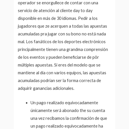
operador se enorgullece de contar con una
servicio de atención al cliente day to day
disponible en más de 30 idiomas. Pedir a los
jugadores que ze acerquen a todas las apuestas
acumuladas pra jugar con su bono no está nada
mal. Los fanáticos de los deportes electrónicos
principalmente tienen una grandma comprensión
de los eventos y pueden beneficiarse de pôr
múltiples apuestas. Si eres del modelo que se
mantiene al día con varios equipos, las apuestas
acumuladas podrían ser la forma correcta de
adquirir ganancias adicionales.
Un pago realizado equivocadamente
únicamente será abonado the su cuenta
una vez recibamos la confirmación de que
un pago realizado equivocadamente ha