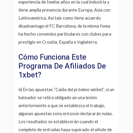
experiencia de twelve años en la cual industria y
tiene amplia presencia durante Europa, Asia con
Latinoamérica. Así tais como tiene acuerdo
disadvantage el FC Barcelona, de la misma foma
ha hecho convenios particulares con clubes para
prestigio en Croatia, España e Inglaterra.
Cómo Funciona Este
Programa De Afiliados De
1xbet?
6) En las apuestas “Caída del próximo wicket”, si un
bateador se retira obligado an una lesión
anteriormente a que ze establezca el trabajo,
algunas apuestas sony ericsson declararán nulas.
Los resultados se establecerán cuando el
complete de entradas haya superado el whole de