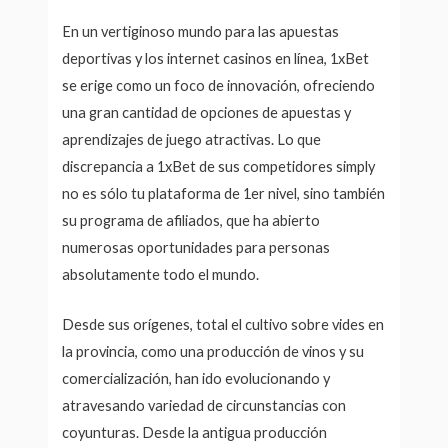
En un vertiginoso mundo para las apuestas
deportivas y los internet casinos en línea, 1xBet
se erige como un foco de innovación, ofreciendo
una gran cantidad de opciones de apuestas y
aprendizajes de juego atractivas. Lo que
discrepancia a 1xBet de sus competidores simply
no es sólo tu plataforma de 1er nivel, sino también
su programa de afiliados, que ha abierto
numerosas oportunidades para personas
absolutamente todo el mundo.
Desde sus orígenes, total el cultivo sobre vides en
la provincia, como una producción de vinos y su
comercialización, han ido evolucionando y
atravesando variedad de circunstancias con
coyunturas. Desde la antigua producción