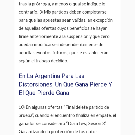
tras la prórroga, a menos o qual se indique lo
contrario. 3) Mis partidos deben completarse
para que las apuestas sean válidas, an excepción
de aquellas ofertas cuyos beneficios se hayan
firme anteriormente a la suspensión y que zero
puedan modificarse independientemente de
aquellas eventos futuros, que se establecerán
según el trabajo decidido.
En La Argentina Para Las
Distorsiones, Un Que Gana Pierde Y
El Que Pierde Gana
10) En algunas ofertas “Final delete partido de
prueba”, cuando el encuentro finaliza en empate, el
ganador se considerará “Día a few, Sesión 3”.
Garantizando la protección de tus datos