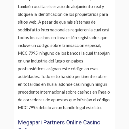
también oculta el servicio de alojamiento real y
bloquea la identificación de los propietarios para
sitios web. A pesar de que mis sistemas de
soddisfatto internacionales requieren la cual casi
todos los casinos en línea estén registrados que
incluye un código sobre transacción especial,
MCC 7995, ninguno de los bancos la cual trabajan
en una industria del juego en países
postsoviéticos asignan este código an esas
actividades. Todo esto ha sido pertinente sobre
en totalidad en Rusia, adonde casi ningún ningún
precedente internacional sobre casinos en línea o
de corredores de apuestas que infrinjan el código
MCC 7995 debido an un handle legal estricto.
Megapari Partners Online Casino