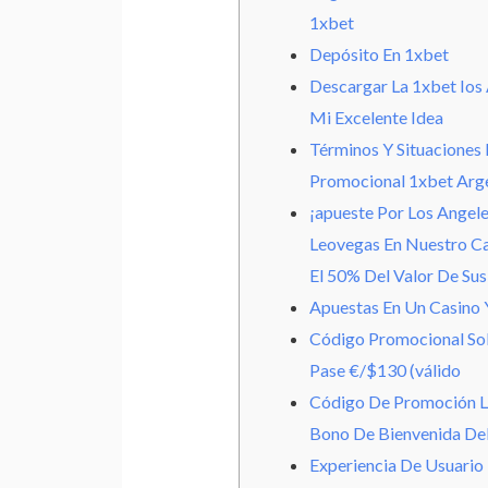
1xbet
Depósito En 1xbet
Descargar La 1xbet Ios 
Mi Excelente Idea
Términos Y Situaciones
Promocional 1xbet Arg
¡apueste Por Los Angele
Leovegas En Nuestro Ca
El 50% Del Valor De Su
Apuestas En Un Casino 
Código Promocional So
Pase €/$130 (válido
Código De Promoción 
Bono De Bienvenida De
Experiencia De Usuario