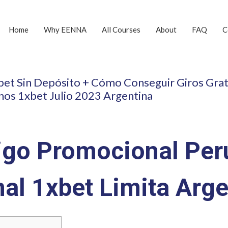
Home
Why EENNA
All Courses
About
FAQ
C
et Sin Depósito + Cómo Conseguir Giros Grat
os 1xbet Julio 2023 Argentina
igo Promocional Perú
al 1xbet Limita Arge