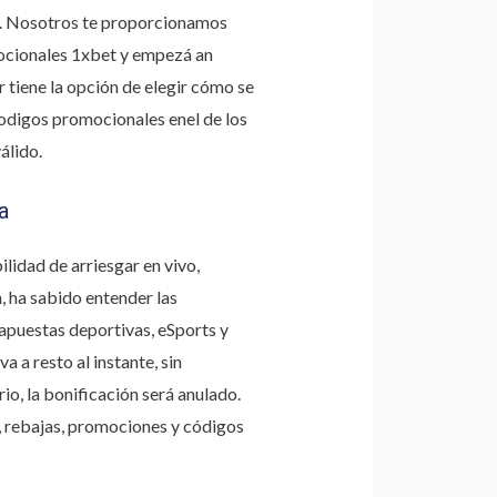
es. Nosotros te proporcionamos
ocionales 1xbet y empezá an
 tiene la opción de elegir cómo se
codigos promocionales enel de los
álido.
a
lidad de arriesgar en vivo,
, ha sabido entender las
 apuestas deportivas, eSports y
a a resto al instante, sin
io, la bonificación será anulado.
 rebajas, promociones y códigos