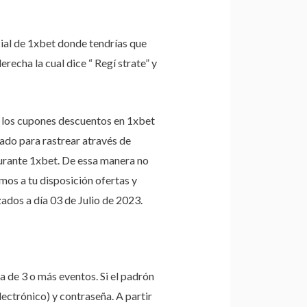
ficial de 1xbet donde tendrías que
recha la cual dice “ Regí strate” y
s los cupones descuentos en 1xbet
o para rastrear através de
urante 1xbet. De essa manera no
os a tu disposición ofertas y
ados a día 03 de Julio de 2023.
a de 3 o más eventos. Si el padrón
lectrónico) y contraseña. A partir