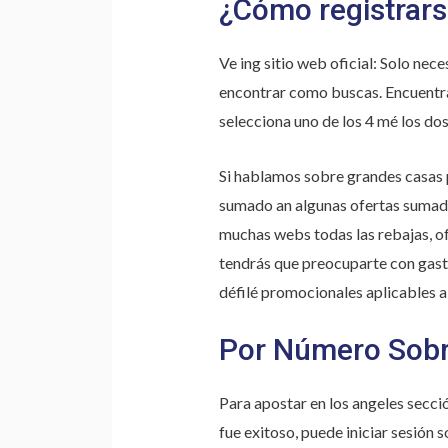
¿Cómo registrars
Ve ing sitio web oficial: Solo nece
encontrar como buscas. Encuentra e
selecciona uno de los 4 mé los dos
Si hablamos sobre grandes casas p
sumado an algunas ofertas sumad
muchas webs todas las rebajas, o
tendrás que preocuparte con gasta
défilé promocionales aplicables a
Por Número Sobr
Para apostar en los angeles secció
fue exitoso, puede iniciar sesión 