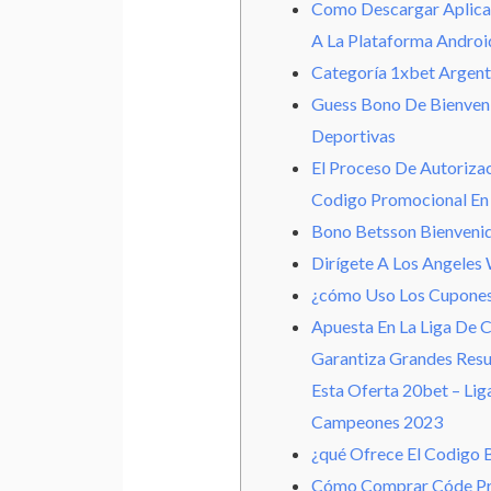
Como Descargar Aplica
A La Plataforma Androi
Categoría 1xbet Argent
Guess Bono De Bienven
Deportivas
El Proceso De Autoriza
Codigo Promocional En E
Bono Betsson Bienvenid
Dirígete A Los Angeles
¿cómo Uso Los Cupones
Apuesta En La Liga De
Garantiza Grandes Res
Esta Oferta 20bet – Lig
Campeones 2023
¿qué Ofrece El Codigo
Cómo Comprar Códe Pr