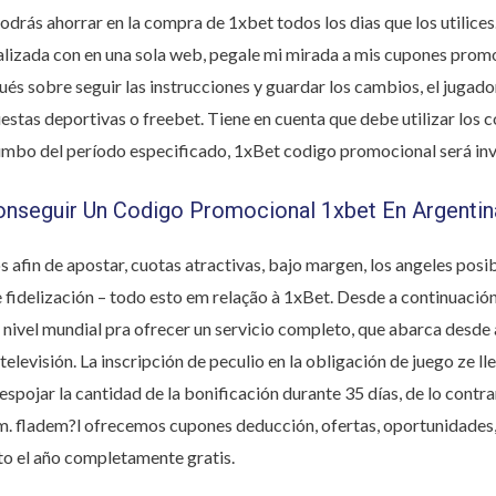
drás ahorrar en la compra de 1xbet todos los dias que los utilic
lizada con en una sola web, pegale mi mirada a mis cupones prom
s sobre seguir las instrucciones y guardar los cambios, el jugador
tas deportivas o freebet. Tiene en cuenta que debe utilizar los 
rumbo del período especificado, 1xBet codigo promocional será inv
nseguir Un Codigo Promocional 1xbet En Argentin
afin de apostar, cuotas atractivas, bajo margen, los angeles posibi
idelización – todo esto em relação à 1xBet. Desde a continuación
 nivel mundial pra ofrecer un servicio completo, que abarca desde
evisión. La inscripción de peculio en la obligación de juego ze llev
spojar la cantidad de la bonificación durante 35 días, de lo contrar
 fladem?l ofrecemos cupones deducción, ofertas, oportunidades,
o el año completamente gratis.