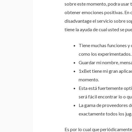
sobre este momento, podra usar to
obtener emociones positivas. En c
disadvantage el servicio sobre so
tiene la ayuda de cual usted se p
Tiene muchas funciones y o
como los experimentados.
Guardar mi nombre, mensaj
1xBet tiene mi gran aplica
momento.
Esta está fuertemente opti
será fácil encontrar lo o qu
La gama de proveedores de
exactamente todos los jug
Es por lo cual que periódicament