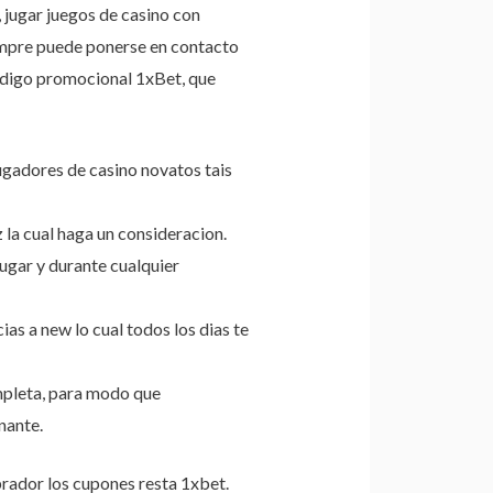
 jugar juegos de casino con
iempre puede ponerse en contacto
codigo promocional 1xBet, que
ugadores de casino novatos tais
la cual haga un consideracion.
lugar y durante cualquier
as a new lo cual todos los dias te
mpleta, para modo que
nante.
rador los cupones resta 1xbet.