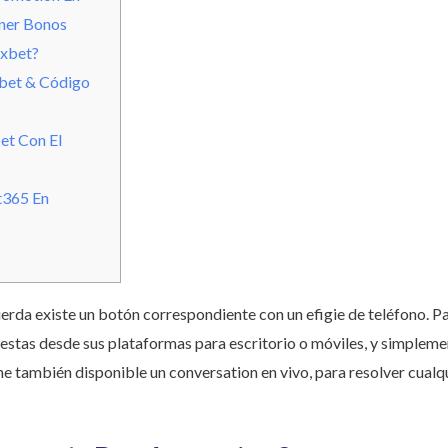
ner Bonos
1xbet?
bet & Código
et Con El
t365 En
quierda existe un botón correspondiente con un efigie de teléfono. P
estas desde sus plataformas para escritorio o móviles, y simplemen
ne también disponible un conversation en vivo, para resolver cualq