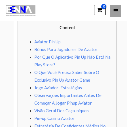
Main
EENNA Trainings
Leave a Comment
/
Uncategorised
/ By
enabes
Men
Content
Aviator Pin Up
Bônus Para Jogadores De Aviator
Por Que O Aplicativo Pin Up Não Está Na
Play Store?
O Que Você Precisa Saber Sobre O
Exclusivo Pin Up Aviator Game
Jogo Aviador: Estratégias
Observações Importantes Antes De
Começar A Jogar Pinup Aviator
Visão Geral Dos Caça-níqueis
Pin-up Casino Aviator
Estratégia De Coeficientes Médios No