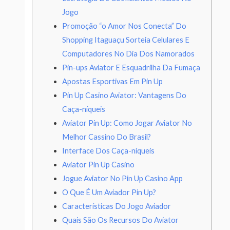
Jogo
Promoção “o Amor Nos Conecta” Do
Shopping Itaguaçu Sorteia Celulares E
Computadores No Dia Dos Namorados
Pin-ups Aviator E Esquadrilha Da Fumaça
Apostas Esportivas Em Pin Up
Pin Up Casino Aviator: Vantagens Do
Caça-níqueis
Aviator Pin Up: Como Jogar Aviator No
Melhor Cassino Do Brasil?
Interface Dos Caça-níqueis
Aviator Pin Up Casino
Jogue Aviator No Pin Up Casino App
O Que É Um Aviador Pin Up?
Características Do Jogo Aviador
Quais São Os Recursos Do Aviator