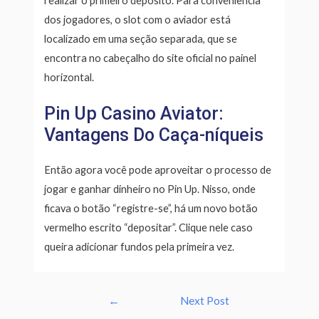
realizar o primeiro depósito. Para conveniência
dos jogadores, o slot com o aviador está
localizado em uma seção separada, que se
encontra no cabeçalho do site oficial no painel
horizontal.
Pin Up Casino Aviator:
Vantagens Do Caça-níqueis
Então agora você pode aproveitar o processo de
jogar e ganhar dinheiro no Pin Up. Nisso, onde
ficava o botão “registre-se”, há um novo botão
vermelho escrito “depositar”. Clique nele caso
queira adicionar fundos pela primeira vez.
Post
←
Next Post
navigation