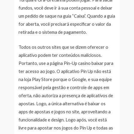
fundos, você deve ir à sua conta pessoal e deixar
um pedido de saque na guia “Caixa”. Quando a guia
for aberta, você precisará especificar o valor da
retirada e o sistema de pagamento.
Todos os outros sites que se dizem oferecer o
aplicativo podem ter conteúdos maliciosos.
Portanto, use a página Pin-Up casino baixar para
ter acesso ao jogo. O aplicativo Pin Up não está
na loja Play Store porque o Google, e sua equipe
responsável pela gestão e controle de apps em
oferta, não autoriza a presença de aplicativos de
apostas. Logo, a única alternativa é baixar os
apps de apostas e jogos no site, aproveitando a
funcionalidade e design. Logo após, você está
livre para apostar nos jogos do Pin Up e todas as