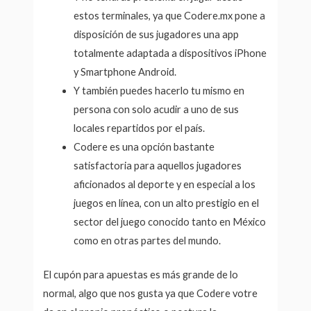
estos terminales, ya que Codere.mx pone a
disposición de sus jugadores una app
totalmente adaptada a dispositivos iPhone
y Smartphone Android.
Y también puedes hacerlo tu mismo en
persona con solo acudir a uno de sus
locales repartidos por el país.
Codere es una opción bastante
satisfactoria para aquellos jugadores
aficionados al deporte y en especial a los
juegos en línea, con un alto prestigio en el
sector del juego conocido tanto en México
como en otras partes del mundo.
El cupón para apuestas es más grande de lo
normal, algo que nos gusta ya que Codere votre