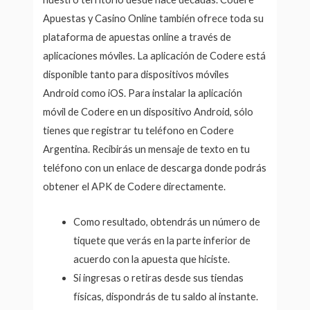
Apuestas y Casino Online también ofrece toda su
plataforma de apuestas online a través de
aplicaciones móviles. La aplicación de Codere está
disponible tanto para dispositivos móviles
Android como iOS. Para instalar la aplicación
móvil de Codere en un dispositivo Android, sólo
tienes que registrar tu teléfono en Codere
Argentina. Recibirás un mensaje de texto en tu
teléfono con un enlace de descarga donde podrás
obtener el APK de Codere directamente.
Como resultado, obtendrás un número de
tiquete que verás en la parte inferior de
acuerdo con la apuesta que hiciste.
Si ingresas o retiras desde sus tiendas
físicas, dispondrás de tu saldo al instante.