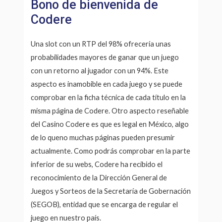
Bono de bienvenida de
Codere
Una slot con un RTP del 98% ofrecería unas
probabilidades mayores de ganar que un juego
con un retorno al jugador con un 94%. Este
aspecto es inamobible en cada juego y se puede
comprobar en la ficha técnica de cada título en la
misma página de Codere. Otro aspecto reseñable
del Casino Codere es que es legal en México, algo
de lo queno muchas páginas pueden presumir
actualmente. Como podrás comprobar en la parte
inferior de su webs, Codere ha recibido el
reconocimiento de la Dirección General de
Juegos y Sorteos de la Secretaría de Gobernación
(SEGOB), entidad que se encarga de regular el
juego en nuestro país.