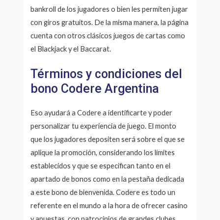
bankroll de los jugadores o bien les permiten jugar
con giros gratuitos. De la misma manera, la página
cuenta con otros clásicos juegos de cartas como
el Blackjack y el Baccarat.
Términos y condiciones del
bono Codere Argentina
Eso ayudará a Codere a identificarte y poder
personalizar tu experiencia de juego. El monto
que los jugadores depositen será sobre el que se
aplique la promoción, considerando los límites
establecidos y que se especifican tanto en el
apartado de bonos como en la pestaña dedicada
a este bono de bienvenida. Codere es todo un
referente en el mundo a la hora de ofrecer casino
y apuestas, con patrocinios de grandes clubes