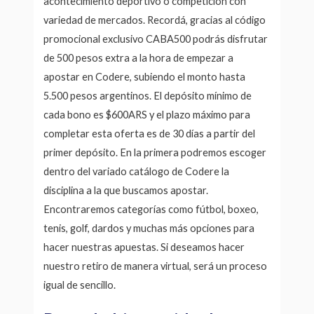
acontecimiento deportivo o competición con
variedad de mercados. Recordá, gracias al código
promocional exclusivo CABA500 podrás disfrutar
de 500 pesos extra a la hora de empezar a
apostar en Codere, subiendo el monto hasta
5.500 pesos argentinos. El depósito mínimo de
cada bono es $600ARS y el plazo máximo para
completar esta oferta es de 30 días a partir del
primer depósito. En la primera podremos escoger
dentro del variado catálogo de Codere la
disciplina a la que buscamos apostar.
Encontraremos categorías como fútbol, boxeo,
tenis, golf, dardos y muchas más opciones para
hacer nuestras apuestas. Si deseamos hacer
nuestro retiro de manera virtual, será un proceso
igual de sencillo.