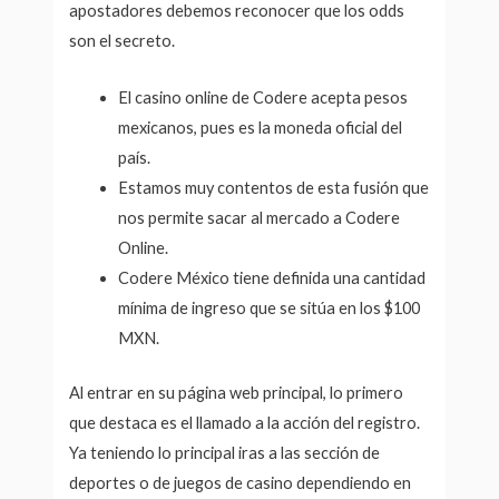
apostadores debemos reconocer que los odds
son el secreto.
El casino online de Codere acepta pesos
mexicanos, pues es la moneda oficial del
país.
Estamos muy contentos de esta fusión que
nos permite sacar al mercado a Codere
Online.
Codere México tiene definida una cantidad
mínima de ingreso que se sitúa en los $100
MXN.
Al entrar en su página web principal, lo primero
que destaca es el llamado a la acción del registro.
Ya teniendo lo principal iras a las sección de
deportes o de juegos de casino dependiendo en