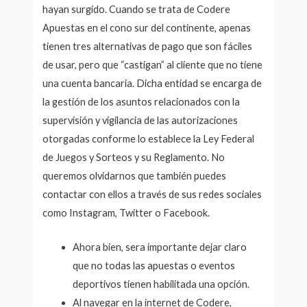
hayan surgido. Cuando se trata de Codere
Apuestas en el cono sur del continente, apenas
tienen tres alternativas de pago que son fáciles
de usar, pero que “castigan” al cliente que no tiene
una cuenta bancaria. Dicha entidad se encarga de
la gestión de los asuntos relacionados con la
supervisión y vigilancia de las autorizaciones
otorgadas conforme lo establece la Ley Federal
de Juegos y Sorteos y su Reglamento. No
queremos olvidarnos que también puedes
contactar con ellos a través de sus redes sociales
como Instagram, Twitter o Facebook.
Ahora bien, sera importante dejar claro
que no todas las apuestas o eventos
deportivos tienen habilitada una opción.
Al navegar en la internet de Codere,