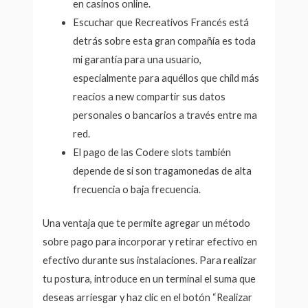
en casinos online.
Escuchar que Recreativos Francés está
detrás sobre esta gran compañía es toda
mi garantía para una usuario,
especialmente para aquéllos que child más
reacios a new compartir sus datos
personales o bancarios a través entre ma
red.
El pago de las Codere slots también
depende de si son tragamonedas de alta
frecuencia o baja frecuencia.
Una ventaja que te permite agregar un método
sobre pago para incorporar y retirar efectivo en
efectivo durante sus instalaciones. Para realizar
tu postura, introduce en un terminal el suma que
deseas arriesgar y haz clic en el botón “Realizar