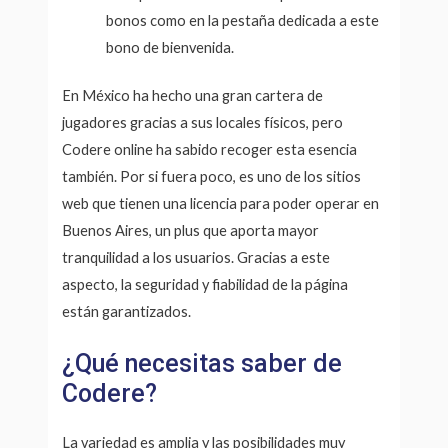
bonos como en la pestaña dedicada a este
bono de bienvenida.
En México ha hecho una gran cartera de
jugadores gracias a sus locales físicos, pero
Codere online ha sabido recoger esta esencia
también. Por si fuera poco, es uno de los sitios
web que tienen una licencia para poder operar en
Buenos Aires, un plus que aporta mayor
tranquilidad a los usuarios. Gracias a este
aspecto, la seguridad y fiabilidad de la página
están garantizados.
¿Qué necesitas saber de
Codere?
La variedad es amplia y las posibilidades muy