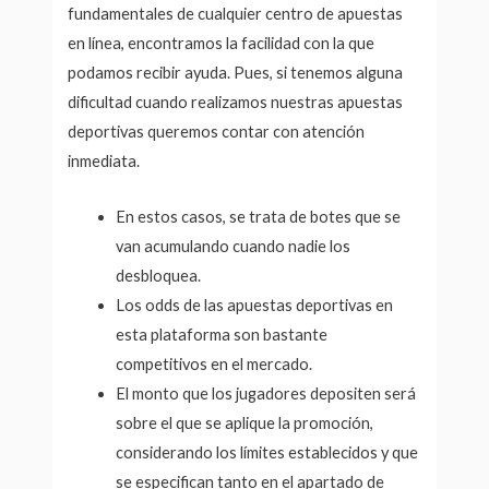
fundamentales de cualquier centro de apuestas
en línea, encontramos la facilidad con la que
podamos recibir ayuda. Pues, si tenemos alguna
dificultad cuando realizamos nuestras apuestas
deportivas queremos contar con atención
inmediata.
En estos casos, se trata de botes que se
van acumulando cuando nadie los
desbloquea.
Los odds de las apuestas deportivas en
esta plataforma son bastante
competitivos en el mercado.
El monto que los jugadores depositen será
sobre el que se aplique la promoción,
considerando los límites establecidos y que
se especifican tanto en el apartado de