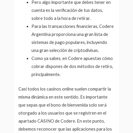
Pero algo importante que debes tener en
cuenta es la verificación de tus datos,
sobre todo a la hora de retirar.
Para las transacciones financieras, Codere
Argentina proporciona una gran lista de
sistemas de pago populares, incluyendo
una gran selección de criptodivisas.
Como ya sabes, en Codere apuestas cómo
cobrar dispones de dos métodos de retiro,
principalmente.
Casi todos los casinos online suelen compartir la
misma dinámica en este sentido. Es importante
que sepas que el bono de bienvenida solo será
otorgado a los usuarios que se registren en el
apartado CASINO de Codere. En este punto,
debemos reconocer que las aplicaciones para los