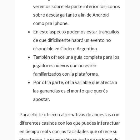
veremos sobre ela parte inferior los iconos
sobre descarga tanto afin de Android
como pra Iphone.
En este aspecto podemos estar tranquilos
de que difícilmente habrá un evento no
disponible en Codere Argentina.
También ofrece una guía completa para los
jugadores nuevos que no estén
familiarizados con la plataforma.
Por otra parte, otra variable que afecta a
las ganancias es el monto que querés
apostar.
Para ello te ofrecen alternativas de apuestas con
diferentes casinos con los que puedes interactuar
en tiempo real y con las facilidades que ofrece su
plataforma. La promoción se trata de un bono de