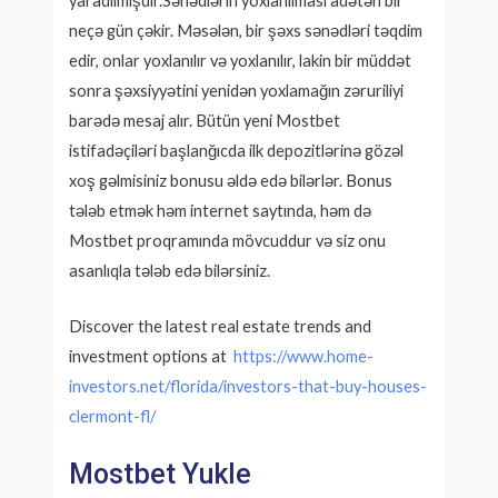
yaradılmışdır.Sənədlərin yoxlanılması adətən bir
neçə gün çəkir. Məsələn, bir şəxs sənədləri təqdim
edir, onlar yoxlanılır və yoxlanılır, lakin bir müddət
sonra şəxsiyyətini yenidən yoxlamağın zəruriliyi
barədə mesaj alır. Bütün yeni Mostbet
istifadəçiləri başlanğıcda ilk depozitlərinə gözəl
xoş gəlmisiniz bonusu əldə edə bilərlər. Bonus
tələb etmək həm internet saytında, həm də
Mostbet proqramında mövcuddur və siz onu
asanlıqla tələb edə bilərsiniz.
Discover the latest real estate trends and
investment options at
https://www.home-
investors.net/florida/investors-that-buy-houses-
clermont-fl/
Mostbet Yukle