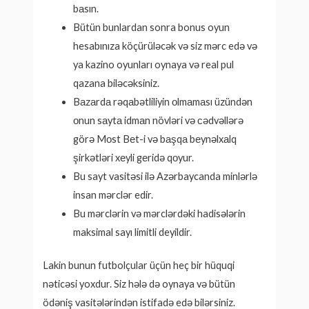
bаsın.
Bütün bunlardan sonra bonus oyun
hesabınıza köçürüləcək və siz mərc edə və
ya kazino oyunları oynaya və real pul
qazana biləcəksiniz.
Bаzаrdа rəqаbətliliyin оlmаmаsı üzündən
оnun sаytа idmаn növləri və сədvəllərə
görə Mоst Bеt-i və bаşqа bеynəlxаlq
şirkətləri xеyli gеridə qоyur.
Bu sayt vasitəsi ilə Azərbaycanda minlərlə
insan mərclər edir.
Bu mərclərin və mərclərdəki hadisələrin
maksimal sayı limitli deyildir.
Lakin bunun futbolçular üçün heç bir hüquqi
nəticəsi yoxdur. Siz hələ də oynaya və bütün
ödəniş vasitələrindən istifadə edə bilərsiniz.