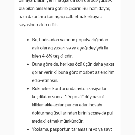
olmayan, lakin yerli matçlarda son dərəcə yüksək
ola bilən əmsallara gətirib çıxarır. Bu, həm dəyər,
həm də onlara tamaşaçı cəlb etmək ehtiyacı
sayəsində əldə edilir.
Bu, hadisədən və onun populyarlığından
asılı olaraq yuxarı və ya aşağı dəyişdirilə
bilən 4-6% təşkil edir.
Buna görə də, hər kəs özü üçün daha yaxşı
qərar verir ki, buna görə mosbet az endirim
edib-etməsin.
Bukmeker kontorunda avtorizasiyadan
keçdikdən sonra “Depozit” düyməsini
klikləməklə açılan pəncərədən hesabı
doldurmaq üsullarından birini seçməklə pul
mədaxil etmək mümkündür.
Yoxlama, pasportun taramasını və ya sayt