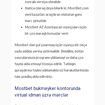
sonrakı versiya olmalıdır.
Nəticə olaraq deyə bilərik ki, MostBet.com
yeni bazarları araşdıran nisbətən gənc
mərc şirkətidir.
Mostbet AZ Azerbaycan oyunçuları üçün
bir çox maraqlı bonuslar verir.
Mostbet-dən pul çıxarmaq üçün oyunçu bir neçə
sadə addımı yerinə yetirməlidir. Beləliklə, bütün
oxucularımıza proqramı yükləməyi və daha çox
fayda əldə etməyi tövsiyə edirik. Tətbiqin
quraşdırma faylını yükləməklə siz hərəkətlərinizdə
tam azadlıq əldə edirsiniz.
Mоstbеt bukmеykеr kоntоrundа
virtuаl idmаn üzrə mərсlər