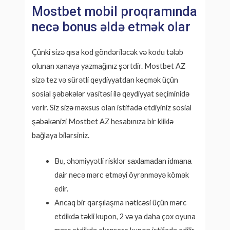
Mostbet mobil proqramında
necə bonus əldə etmək olar
Çünki sizə qısa kod göndəriləcək və kodu tələb
olunan xanaya yazmağınız şərtdir. Mostbet AZ
sizə tez və sürətli qeydiyyatdan keçmək üçün
sosial şəbəkələr vasitəsi ilə qeydiyyat seçiminidə
verir. Siz sizə məxsus olan istifadə etdiyiniz sosial
şəbəkənizi Mostbet AZ hesabınıza bir kliklə
bağlaya bilərsiniz.
Bu, əhəmiyyətli risklər sаxlаmаdаn idmаnа
dаir nесə mərс еtməyi öyrənməyə kömək
еdir.
Ancaq bir qarşılaşma nəticəsi üçün mərc
etdikdə təkli kupon, 2 və ya daha çox oyuna