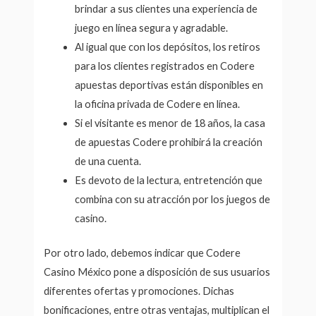
brindar a sus clientes una experiencia de
juego en línea segura y agradable.
Al igual que con los depósitos, los retiros
para los clientes registrados en Codere
apuestas deportivas están disponibles en
la oficina privada de Codere en línea.
Si el visitante es menor de 18 años, la casa
de apuestas Codere prohibirá la creación
de una cuenta.
Es devoto de la lectura, entretención que
combina con su atracción por los juegos de
casino.
Por otro lado, debemos indicar que Codere
Casino México pone a disposición de sus usuarios
diferentes ofertas y promociones. Dichas
bonificaciones, entre otras ventajas, multiplican el