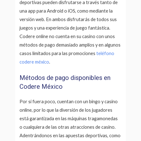
deportivas pueden disfrutarse a través tanto de
una app para Android o iOS, como mediante la
versión web. En ambos disfrutarás de todos sus
juegos y una experiencia de juego fantástica.
Codere online no cuenta en su casino con unos
métodos de pago demasiado amplios y en algunos
casos limitados para las promociones
teléfono
codere méxico
.
Métodos de pago disponibles en
Codere México
Por si fuera poco, cuentan con un bingo y casino
online, por lo que la diversión de los jugadores
está garantizada en las máquinas tragamonedas
o cualquiera de las otras atracciones de casino.
Adentrándonos en las apuestas deportivas, como