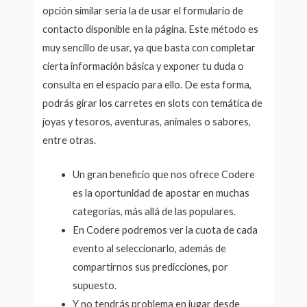
opción similar sería la de usar el formulario de
contacto disponible en la página. Este método es
muy sencillo de usar, ya que basta con completar
cierta información básica y exponer tu duda o
consulta en el espacio para ello. De esta forma,
podrás girar los carretes en slots con temática de
joyas y tesoros, aventuras, animales o sabores,
entre otras.
Un gran beneficio que nos ofrece Codere
es la oportunidad de apostar en muchas
categorías, más allá de las populares.
En Codere podremos ver la cuota de cada
evento al seleccionarlo, además de
compartirnos sus predicciones, por
supuesto.
Y no tendrás problema en jugar desde