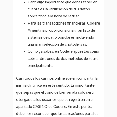
Pero algo importante que debes tener en
cuenta es la verificación de tus datos,
sobre todo a la hora de retirar.
Para las transacciones financieras, Codere
Argentina proporciona una gran lista de
sistemas de pago populares, incluyendo
una gran selección de criptodivisas.
Como ya sabes, en Codere apuestas cómo
cobrar dispones de dos métodos de retiro,
principalmente.
Casi todos los casinos online suelen compartir la
misma dinámica en este sentido. Es importante
que sepas que el bono de bienvenida solo será
otorgado a los usuarios que se registren en el
apartado CASINO de Codere. En este punto,
debemos reconocer que las aplicaciones para los