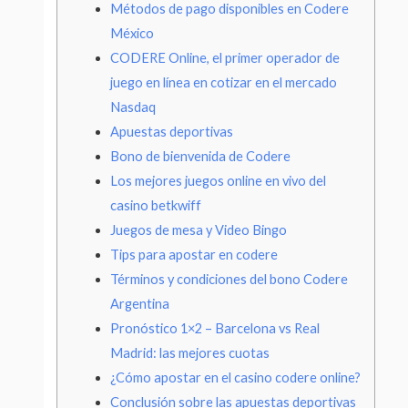
Métodos de pago disponibles en Codere
México
CODERE Online, el primer operador de
juego en línea en cotizar en el mercado
Nasdaq
Apuestas deportivas
Bono de bienvenida de Codere
Los mejores juegos online en vivo del
casino betkwiff
Juegos de mesa y Video Bingo
Tips para apostar en codere
Términos y condiciones del bono Codere
Argentina
Pronóstico 1×2 – Barcelona vs Real
Madrid: las mejores cuotas
¿Cómo apostar en el casino codere online?
Conclusión sobre las apuestas deportivas