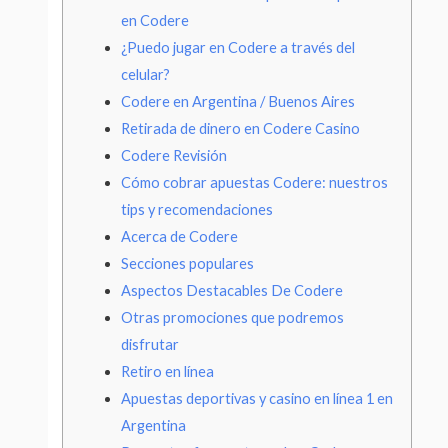
en Codere
¿Puedo jugar en Codere a través del
celular?
Codere en Argentina / Buenos Aires
Retirada de dinero en Codere Casino
Codere Revisión
Cómo cobrar apuestas Codere: nuestros
tips y recomendaciones
Acerca de Codere
Secciones populares
Aspectos Destacables De Codere
Otras promociones que podremos
disfrutar
Retiro en línea
Apuestas deportivas y casino en línea 1 en
Argentina