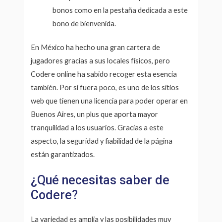
bonos como en la pestaña dedicada a este
bono de bienvenida.
En México ha hecho una gran cartera de
jugadores gracias a sus locales físicos, pero
Codere online ha sabido recoger esta esencia
también. Por si fuera poco, es uno de los sitios
web que tienen una licencia para poder operar en
Buenos Aires, un plus que aporta mayor
tranquilidad a los usuarios. Gracias a este
aspecto, la seguridad y fiabilidad de la página
están garantizados.
¿Qué necesitas saber de
Codere?
La variedad es amplia y las posibilidades muy