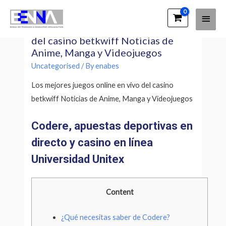
Main
EENNA Trainings
Los mejores juegos online en vivo
Men
del casino betkwiff Noticias de
Anime, Manga y Videojuegos
Uncategorised
/ By
enabes
Los mejores juegos online en vivo del casino
betkwiff Noticias de Anime, Manga y Videojuegos
Codere, apuestas deportivas en
directo y casino en línea
Universidad Unitex
Content
¿Qué necesitas saber de Codere?