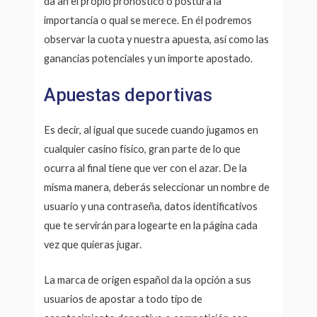
da an el propio pronóstico o postura la
importancia o qual se merece. En él podremos
observar la cuota y nuestra apuesta, así como las
ganancias potenciales y un importe apostado.
Apuestas deportivas
Es decir, al igual que sucede cuando jugamos en
cualquier casino físico, gran parte de lo que
ocurra al final tiene que ver con el azar. De la
misma manera, deberás seleccionar un nombre de
usuario y una contraseña, datos identificativos
que te servirán para logearte en la página cada
vez que quieras jugar.
La marca de origen español da la opción a sus
usuarios de apostar a todo tipo de