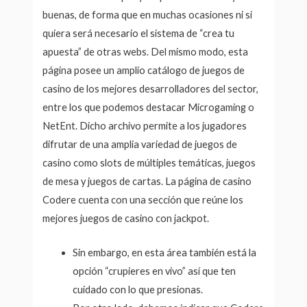
buenas, de forma que en muchas ocasiones ni si
quiera será necesario el sistema de “crea tu
apuesta” de otras webs. Del mismo modo, esta
página posee un amplio catálogo de juegos de
casino de los mejores desarrolladores del sector,
entre los que podemos destacar Microgaming o
NetEnt. Dicho archivo permite a los jugadores
difrutar de una amplia variedad de juegos de
casino como slots de múltiples temáticas, juegos
de mesa y juegos de cartas. La página de casino
Codere cuenta con una sección que reúne los
mejores juegos de casino con jackpot.
Sin embargo, en esta área también está la
opción “crupieres en vivo” así que ten
cuidado con lo que presionas.