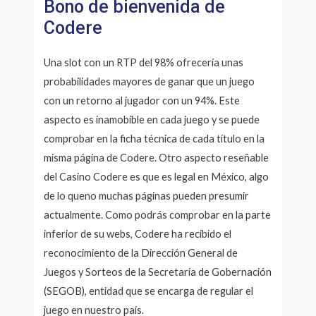
Bono de bienvenida de
Codere
Una slot con un RTP del 98% ofrecería unas
probabilidades mayores de ganar que un juego
con un retorno al jugador con un 94%. Este
aspecto es inamobible en cada juego y se puede
comprobar en la ficha técnica de cada título en la
misma página de Codere. Otro aspecto reseñable
del Casino Codere es que es legal en México, algo
de lo queno muchas páginas pueden presumir
actualmente. Como podrás comprobar en la parte
inferior de su webs, Codere ha recibido el
reconocimiento de la Dirección General de
Juegos y Sorteos de la Secretaría de Gobernación
(SEGOB), entidad que se encarga de regular el
juego en nuestro país.