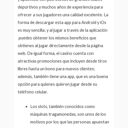
deportivos y muchos años de experiencia para
ofrecer a sus jugadores una calidad excelente. La
forma de descargar esta app para Android y iOs
es muy sencilla; y al jugar a través de la aplicación
puedes obtener los mismos beneficios que
obtienes al jugar directamente desde la página
web. De igual forma, el casino cuenta con
atractivas promociones que incluyen desde tiros
libres hasta un bono para nuevos clientes;
además, también tiene una app, que es una buena
opción para quienes quieren jugar desde su
teléfono celular.
Los slots, también conocidos como
máquinas tragamonedas, son unos de los
motivos por los que las personas apuestan