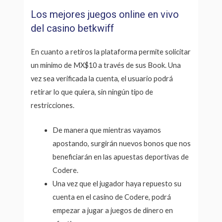
Los mejores juegos online en vivo
del casino betkwiff
En cuanto a retiros la plataforma permite solicitar
un mínimo de MX$10 a través de sus Book. Una
vez sea verificada la cuenta, el usuario podrá
retirar lo que quiera, sin ningún tipo de
restricciones.
De manera que mientras vayamos
apostando, surgirán nuevos bonos que nos
beneficiarán en las apuestas deportivas de
Codere.
Una vez que el jugador haya repuesto su
cuenta en el casino de Codere, podrá
empezar a jugar a juegos de dinero en