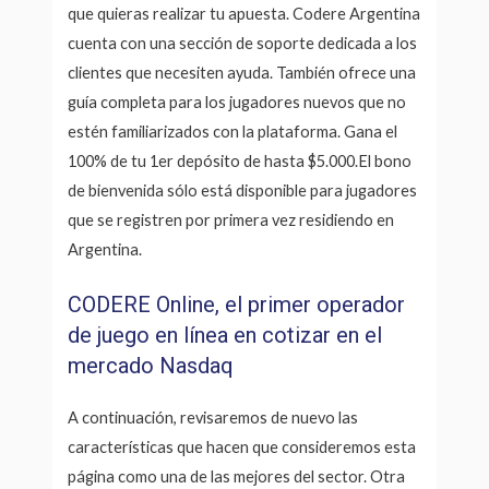
que quieras realizar tu apuesta. Codere Argentina
cuenta con una sección de soporte dedicada a los
clientes que necesiten ayuda. También ofrece una
guía completa para los jugadores nuevos que no
estén familiarizados con la plataforma. Gana el
100% de tu 1er depósito de hasta $5.000.El bono
de bienvenida sólo está disponible para jugadores
que se registren por primera vez residiendo en
Argentina.
CODERE Online, el primer operador
de juego en línea en cotizar en el
mercado Nasdaq
A continuación, revisaremos de nuevo las
características que hacen que consideremos esta
página como una de las mejores del sector. Otra