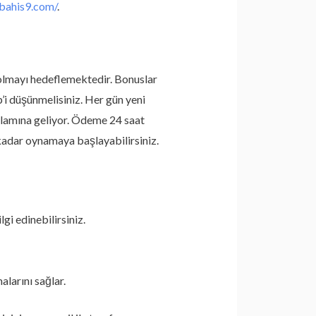
pbahis9.com/
.
 olmayı hedeflemektedir. Bonuslar
p’i düşünmelisiniz. Her gün yeni
anlamına geliyor. Ödeme 24 saat
z kadar oynamaya başlayabilirsiniz.
i edinebilirsiniz.
larını sağlar.