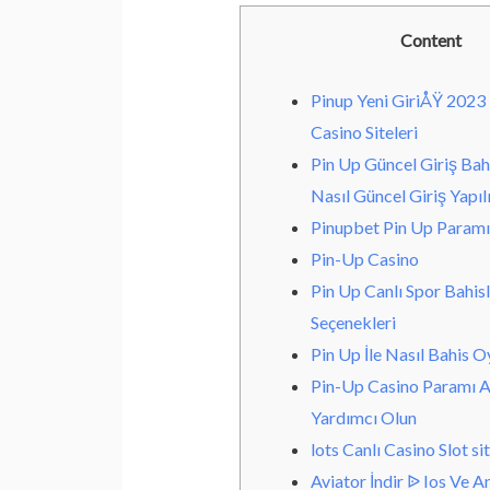
Content
Pinup Yeni GiriÅŸ 2023 
Casino Siteleri
Pin Up Güncel Giriş Bahi
Nasıl Güncel Giriş Yapıl
Pinupbet Pin Up Paramı
Pin-Up Casino
Pin Up Canlı Spor Bahisl
Seçenekleri
Pin Up İle Nasıl Bahis O
Pin-Up Casino Paramı 
Yardımcı Olun
lots Canlı Casino Slot sit
Aviator İndir ᐉ Ios Ve 