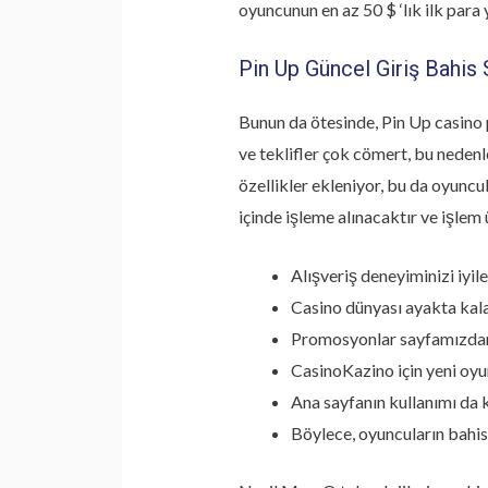
oyuncunun en az 50 $ ‘lık ilk para
Pin Up Güncel Giriş Bahis S
Bunun da ötesinde, Pin Up casino 
ve teklifler çok cömert, bu nedenle
özellikler ekleniyor, bu da oyuncu
içinde işleme alınacaktır ve işlem
Alışveriş deneyiminizi iyil
Casino dünyası ayakta kala
Promosyonlar sayfamızdan P
CasinoKazino için yeni oyu
Ana sayfanın kullanımı da k
Böylece, oyuncuların bahis