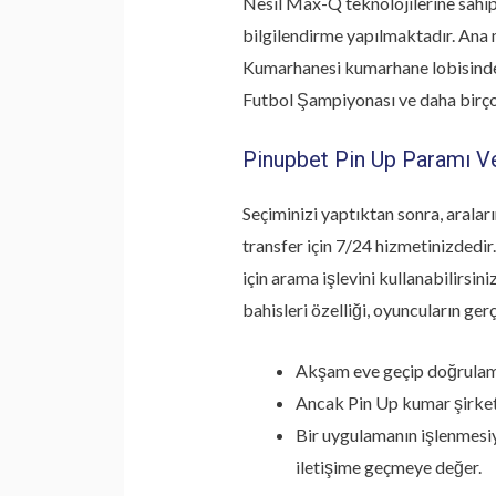
Nesil Max-Q teknolojilerine sahip 
bilgilendirme yapılmaktadır. Ana 
Kumarhanesi kumarhane lobisinde
Futbol Şampiyonası ve daha birço
Pinupbet Pin Up Paramı V
Seçiminizi yaptıktan sonra, aralar
transfer için 7/24 hizmetinizdedi
için arama işlevini kullanabilirsin
bahisleri özelliği, oyuncuların ge
Akşam eve geçip doğrulama
Ancak Pin Up kumar şirketin
Bir uygulamanın işlenmesiyl
iletişime geçmeye değer.