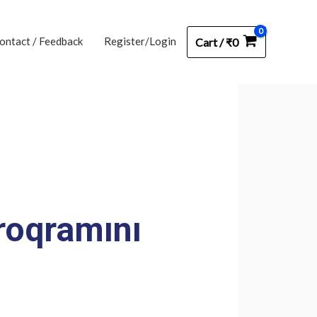
ontact / Feedback
Register/Login
Cart
/
₹
0
roqramını