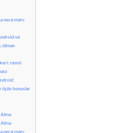
a necə mərc
ndroid və
ş, idman
eri: rəsmi
məsi
ndroid
r üçün bonuslar
e Alma
e Alma
a necə mərc