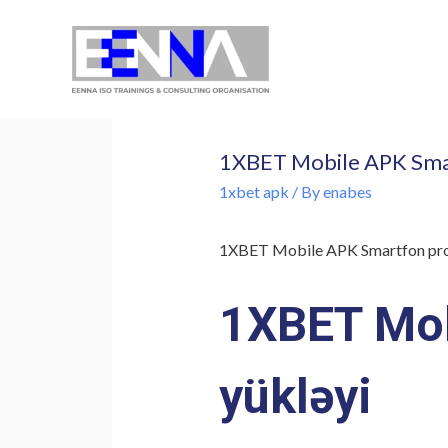
EENNA Trainings
1XBET Mobile APK Smar
1xbet apk
/ By
enabes
1XBET Mobile APK Smartfon pro
1XBET Mob
yükləyi