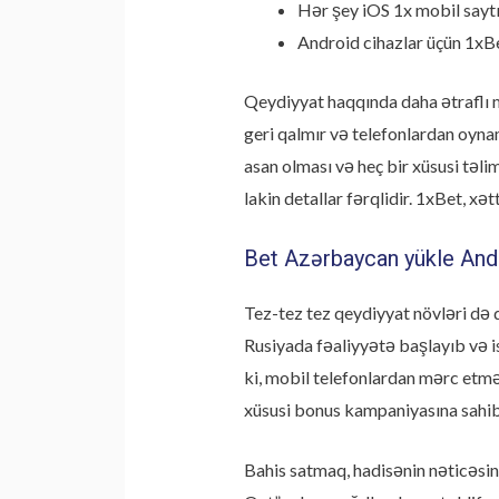
Hər şey iOS 1x mobil saytın
Android cihazlar üçün 1xBe
Qeydiyyat haqqında daha ətraflı m
geri qalmır və telefonlardan oyn
asan olması və heç bir xüsusi təli
lakin detallar fərqlidir. 1xBet, x
Bet Azərbaycan yükle Andr
Tez-tez tez qeydiyyat növləri də 
Rusiyada fəaliyyətə başlayıb və i
ki, mobil telefonlardan mərc etmə
xüsusi bonus kampaniyasına sahib
Bahis satmaq, hadisənin nəticəsin