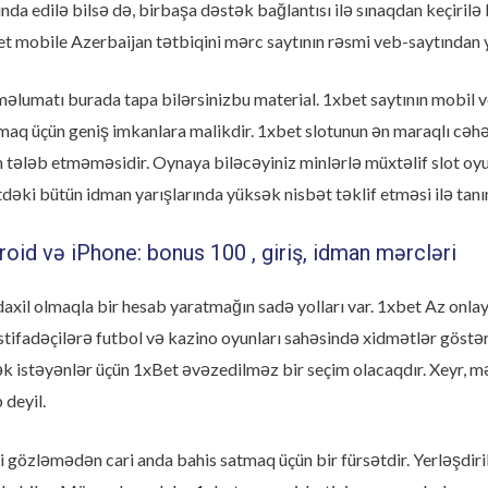
da edilə bilsə də, birbaşa dəstək bağlantısı ilə sınaqdan keçirilə b
t mobile Azerbaijan tətbiqini mərc saytının rəsmi veb-saytından 
əlumatı burada tapa bilərsinizbu material. 1xbet saytının mobil 
amaq üçün geniş imkanlara malikdir. 1xbet slotunun ən maraqlı cəh
m tələb etməməsidir. Oynaya biləcəyiniz minlərlə müxtəlif slot oyunu
əttdəki bütün idman yarışlarında yüksək nisbət təklif etməsi ilə tanı
oid və iPhone: bonus 100 , giriş, idman mərcləri
daxil olmaqla bir hesab yaratmağın sadə yolları var. 1xbet Az onlay
stifadəçilərə futbol və kazino oyunları sahəsində xidmətlər göstər
k istəyənlər üçün 1xBet əvəzedilməz bir seçim olacaqdır. Xeyr, mər
 deyil.
i gözləmədən cari anda bahis satmaq üçün bir fürsətdir. Yerləşdir