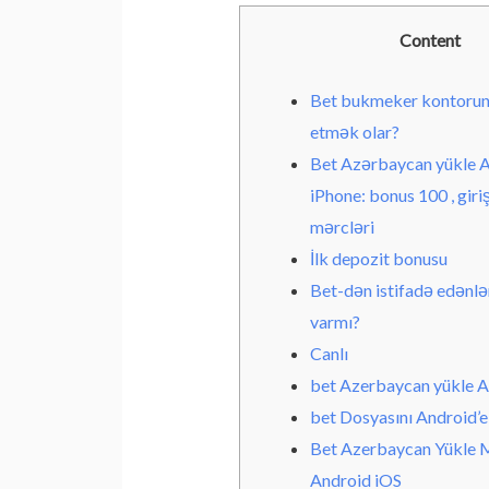
Content
Bet bukmeker kontorun
etmək olar?
Bet Azərbaycan yükle A
iPhone: bonus 100 , giri
mərcləri
İlk depozit bonusu
Bet-dən istifadə edənlə
varmı?
Canlı
bet Azerbaycan yükle A
bet Dosyasını Android’
Bet Azerbaycan Yükle M
Android iOS