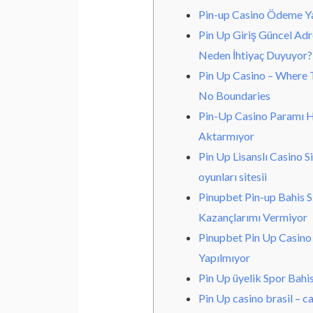
Pin-up Casino Ödeme Y
Pin Up Giriş Güncel Adre
Neden İhtiyaç Duyuyor?
Pin Up Casino – Where 
No Boundaries
Pin-Up Casino Paramı 
Aktarmıyor
Pin Up Lisanslı Casino Si
oyunları sitesii
Pinupbet Pin-up Bahis S
Kazançlarımı Vermiyor
Pinupbet Pin Up Casin
Yapılmıyor
Pin Up üyelik Spor Bahis
Pin Up casino brasil – 