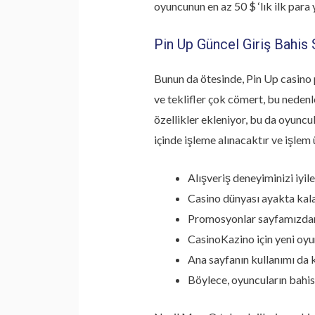
oyuncunun en az 50 $ ‘lık ilk para
Pin Up Güncel Giriş Bahis S
Bunun da ötesinde, Pin Up casino 
ve teklifler çok cömert, bu nedenle
özellikler ekleniyor, bu da oyuncu
içinde işleme alınacaktır ve işlem
Alışveriş deneyiminizi iyil
Casino dünyası ayakta kala
Promosyonlar sayfamızdan P
CasinoKazino için yeni oyu
Ana sayfanın kullanımı da k
Böylece, oyuncuların bahis