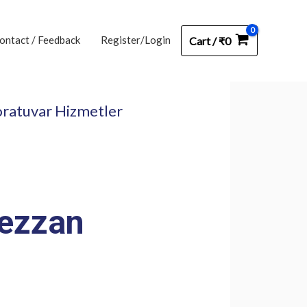
ontact / Feedback
Register/Login
Cart
/
₹
0
oratuvar Hizmetler
Rezzan