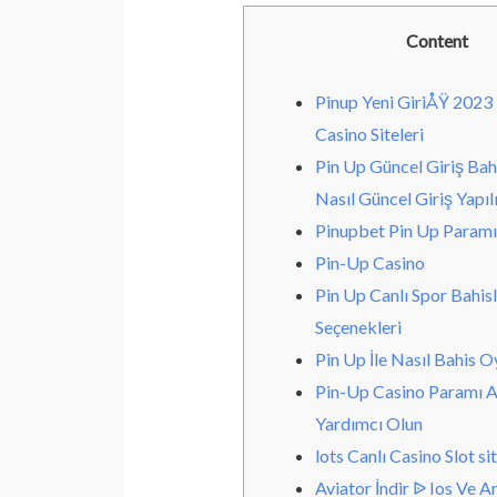
Content
Pinup Yeni GiriÅŸ 2023 
Casino Siteleri
Pin Up Güncel Giriş Bahi
Nasıl Güncel Giriş Yapıl
Pinupbet Pin Up Paramı
Pin-Up Casino
Pin Up Canlı Spor Bahisl
Seçenekleri
Pin Up İle Nasıl Bahis O
Pin-Up Casino Paramı 
Yardımcı Olun
lots Canlı Casino Slot sit
Aviator İndir ᐉ Ios Ve 