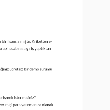
ir lisans almıştır. Kriketten e-
turup hesabınıza giriş yaptıktan
ğiniz ücretsiz bir demo sürümü
erişmek ister misiniz?
çevrimiçi para yatırmanıza olanak