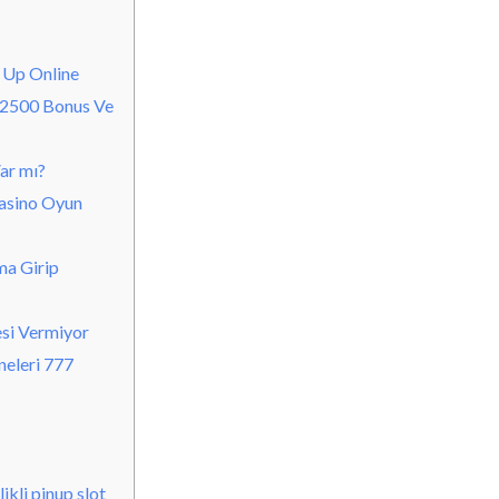
n Up Online
 2500 Bonus Ve
ar mı?
asino Oyun
ma Girip
esi Vermiyor
neleri 777
kli pinup slot