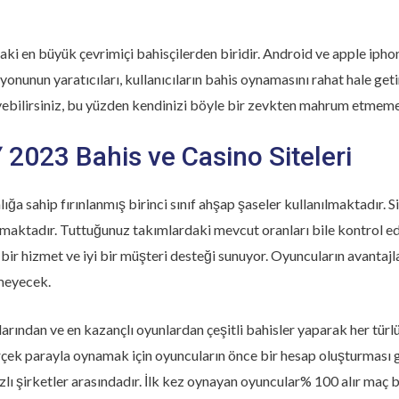
’daki en büyük çevrimiçi bahisçilerden biridir. Android ve apple ip
siyonunun yaratıcıları, kullanıcıların bahis oynamasını rahat hale ge
bilirsiniz, bu yüzden kendinizi böyle bir zevkten mahrum etmemel
 2023 Bahis ve Casino Siteleri
ğa sahip fırınlanmış birinci sınıf ahşap şaseler kullanılmaktadır. 
ılmaktadır. Tuttuğunuz takımlardaki mevcut oranları bile kontrol ed
y bir hizmet ve iyi bir müşteri desteği sunuyor. Oyuncuların avanta
meyecek.
larından ve en kazançlı oyunlardan çeşitli bahisler yaparak her tü
çek parayla oynamak için oyuncuların önce bir hesap oluşturması g
ı şirketler arasındadır. İlk kez oynayan oyuncular% 100 alır maç 