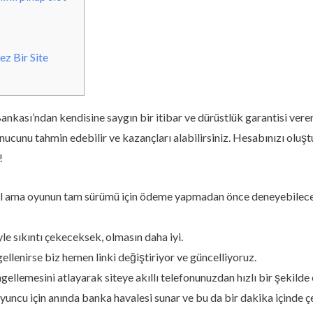
z Bir Site
kası’ndan kendisine saygın bir itibar ve dürüstlük garantisi veren b
onucunu tahmin edebilir ve kazançları alabilirsiniz. Hesabınızı oluş
!
l ama oyunun tam sürümü için ödeme yapmadan önce deneyebilece
e sıkıntı çekeceksek, olmasın daha iyi.
llenirse biz hemen linki değiştiriyor ve güncelliyoruz.
llemesini atlayarak siteye akıllı telefonunuzdan hızlı bir şekilde 
yuncu için anında banka havalesi sunar ve bu da bir dakika içinde 