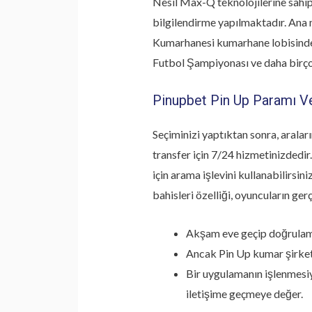
Nesil Max-Q teknolojilerine sahip 
bilgilendirme yapılmaktadır. Ana 
Kumarhanesi kumarhane lobisinde
Futbol Şampiyonası ve daha birço
Pinupbet Pin Up Paramı V
Seçiminizi yaptıktan sonra, aralar
transfer için 7/24 hizmetinizdedi
için arama işlevini kullanabilirsin
bahisleri özelliği, oyuncuların ge
Akşam eve geçip doğrulama
Ancak Pin Up kumar şirketin
Bir uygulamanın işlenmesiyl
iletişime geçmeye değer.