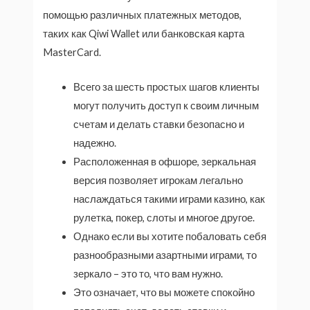
помощью различных платежных методов,
таких как Qiwi Wallet или банковская карта
MasterCard.
Всего за шесть простых шагов клиенты
могут получить доступ к своим личным
счетам и делать ставки безопасно и
надежно.
Расположенная в офшоре, зеркальная
версия позволяет игрокам легально
наслаждаться такими играми казино, как
рулетка, покер, слоты и многое другое.
Однако если вы хотите побаловать себя
разнообразными азартными играми, то
зеркало – это то, что вам нужно.
Это означает, что вы можете спокойно