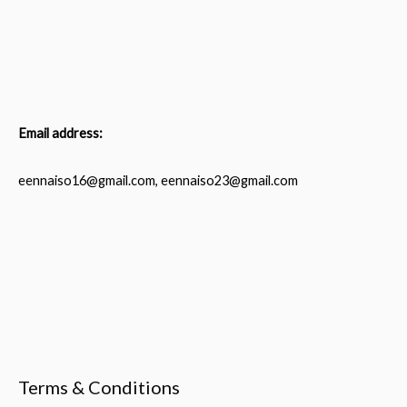
Email address:
eennaiso16@gmail.com, eennaiso23@gmail.com
Terms & Conditions