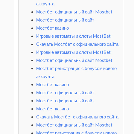
аккаунта
Мостбет официальный сайт Mostbet
Мостбет официальный сайт
Мостбет казино
Игровые автоматы и слоты MostBet
Скачать Мостбет с официального сайта
Игровые автоматы и слоты MostBet
Мостбет официальный сайт Mostbet
Мостбет регистрация с бонусом нового
аккаунта
Мостбет казино
Мостбет официальный сайт
Мостбет официальный сайт
Мостбет казино
Скачать Мостбет с официального сайта
Мостбет официальный сайт Mostbet
Мостбет регистрация с бонусом нового