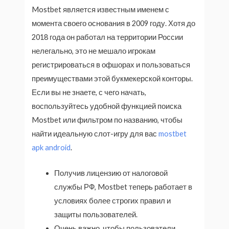
Mostbet является известным именем с
момента своего основания в 2009 году. Хотя до
2018 года он работал на территории России
нелегально, это не мешало игрокам
регистрироваться в офшорах и пользоваться
преимуществами этой букмекерской конторы.
Если вы не знаете, с чего начать,
воспользуйтесь удобной функцией поиска
Mostbet или фильтром по названию, чтобы
найти идеальную слот-игру для вас
mostbet
apk android
.
Получив лицензию от налоговой
службы РФ, Mostbet теперь работает в
условиях более строгих правил и
защиты пользователей.
Очень важно, чтобы пользователи