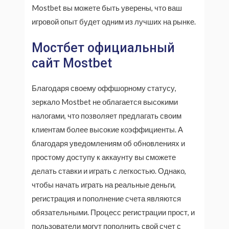
Mostbet вы можете быть уверены, что ваш
игровой опыт будет одним из лучших на рынке.
Мостбет официальный
сайт Mostbet
Благодаря своему оффшорному статусу,
зеркало Mostbet не облагается высокими
налогами, что позволяет предлагать своим
клиентам более высокие коэффициенты. А
благодаря уведомлениям об обновлениях и
простому доступу к аккаунту вы сможете
делать ставки и играть с легкостью. Однако,
чтобы начать играть на реальные деньги,
регистрация и пополнение счета являются
обязательными. Процесс регистрации прост, и
пользователи могут пополнить свой счет с