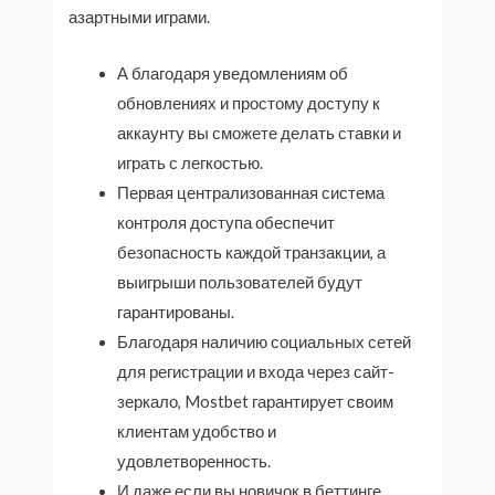
азартными играми.
А благодаря уведомлениям об
обновлениях и простому доступу к
аккаунту вы сможете делать ставки и
играть с легкостью.
Первая централизованная система
контроля доступа обеспечит
безопасность каждой транзакции, а
выигрыши пользователей будут
гарантированы.
Благодаря наличию социальных сетей
для регистрации и входа через сайт-
зеркало, Mostbet гарантирует своим
клиентам удобство и
удовлетворенность.
И даже если вы новичок в беттинге,