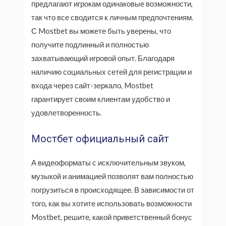
предлагают игрокам одинаковые возможности,
так что все сводится к личным предпочтениям.
С Mostbet вы можете быть уверены, что
получите подлинный и полностью
захватывающий игровой опыт. Благодаря
наличию социальных сетей для регистрации и
входа через сайт-зеркало, Mostbet
гарантирует своим клиентам удобство и
удовлетворенность.
Мостбет официальный сайт
А видеоформаты с исключительным звуком,
музыкой и анимацией позволят вам полностью
погрузиться в происходящее. В зависимости от
того, как вы хотите использовать возможности
Mostbet, решите, какой приветственный бонус