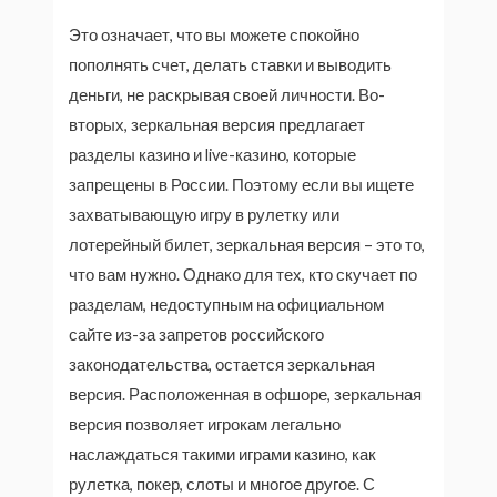
Это означает, что вы можете спокойно
пополнять счет, делать ставки и выводить
деньги, не раскрывая своей личности. Во-
вторых, зеркальная версия предлагает
разделы казино и live-казино, которые
запрещены в России. Поэтому если вы ищете
захватывающую игру в рулетку или
лотерейный билет, зеркальная версия – это то,
что вам нужно. Однако для тех, кто скучает по
разделам, недоступным на официальном
сайте из-за запретов российского
законодательства, остается зеркальная
версия. Расположенная в офшоре, зеркальная
версия позволяет игрокам легально
наслаждаться такими играми казино, как
рулетка, покер, слоты и многое другое. С