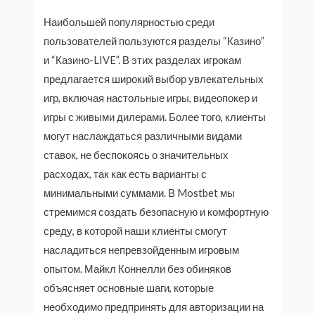
Наибольшей популярностью среди
пользователей пользуются разделы “Казино”
и “Казино-LIVE”. В этих разделах игрокам
предлагается широкий выбор увлекательных
игр, включая настольные игры, видеопокер и
игры с живыми дилерами. Более того, клиенты
могут наслаждаться различными видами
ставок, не беспокоясь о значительных
расходах, так как есть варианты с
минимальными суммами. В Mostbet мы
стремимся создать безопасную и комфортную
среду, в которой наши клиенты смогут
насладиться непревзойденным игровым
опытом. Майкл Коннелли без обиняков
объясняет основные шаги, которые
необходимо предпринять для авторизации на