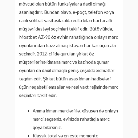
mövcud olan bütün funksiyalara daxil olmağı
asanlaşdırır. Bundan əlavə, e-poçt, telefon və ya
canlı söhbət vasitəsilə əldə edilə bilən hərtərəfli
müştəri dəstəyi seçimləri təklif edir. Bütövlükdə,
Mostbet AZ-90 öz evinin rahatlığında onlayn mərc
oyunlarından həzz almaq istəyən hər kəs üçün əla
seçimdir. 2012-ci ildə qurulan şirkət öz
müştərilərinə idmana mərc və kazinoda qumar
oyunları da daxil olmaqla geniş çeşiddə xidmətlər
təqdim edir. Şirkət bütün əsas idman hadisələri
üçün rəqabətli əmsallar və real vaxt rejimində mərc
seçimləri təklif edir.
Amma idman mərcləri ilə, xüsusən də onlayn
mərci seçsəniz, evinizdə rahatlıqla mərc
qoya bilərsiniz.
Klassik total və en este momento