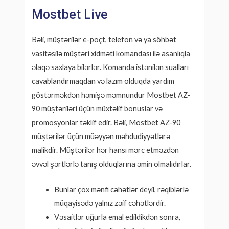
Mostbet Live
Bəli, müştərilər e-poçt, telefon və ya söhbət
vasitəsilə müştəri xidməti komandası ilə asanlıqla
əlaqə saxlaya bilərlər. Komanda istənilən sualları
cavablandırmaqdan və lazım olduqda yardım
göstərməkdən həmişə məmnundur Mostbet AZ-
90 müştəriləri üçün müxtəlif bonuslar və
promosyonlar təklif edir. Bəli, Mostbet AZ-90
müştərilər üçün müəyyən məhdudiyyətlərə
malikdir. Müştərilər hər hansı mərc etməzdən
əvvəl şərtlərlə tanış olduqlarına əmin olmalıdırlar.
Bunlar çox mənfi cəhətlər deyil, rəqiblərlə
müqayisədə yalnız zəif cəhətlərdir.
Vəsaitlər uğurla emal edildikdən sonra,