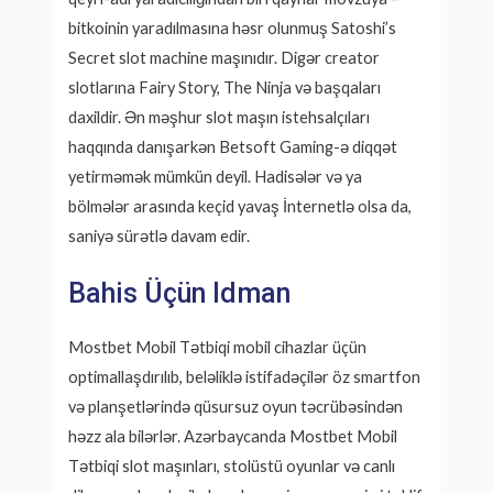
bitkoinin yaradılmasına həsr olunmuş Satoshi’s
Secret slot machine maşınıdır. Digər creator
slotlarına Fairy Story, The Ninja və başqaları
daxildir. Ən məşhur slot maşın istehsalçıları
haqqında danışarkən Betsoft Gaming-ə diqqət
yetirməmək mümkün deyil. Hadisələr və ya
bölmələr arasında keçid yavaş İnternetlə olsa da,
saniyə sürətlə davam edir.
Bahis Üçün Idman
Mostbet Mobil Tətbiqi mobil cihazlar üçün
optimallaşdırılıb, beləliklə istifadəçilər öz smartfon
və planşetlərində qüsursuz oyun təcrübəsindən
həzz ala bilərlər. Azərbaycanda Mostbet Mobil
Tətbiqi slot maşınları, stolüstü oyunlar və canlı