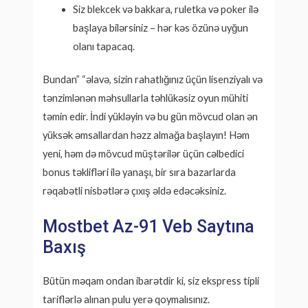
Siz blekcek və bakkara, ruletka və poker ilə
başlaya bilərsiniz – hər kəs özünə uyğun
olanı tapacaq.
Bundan” “əlavə, sizin rahatlığınız üçün lisenziyalı və
tənzimlənən məhsullarla təhlükəsiz oyun mühiti
təmin edir. İndi yükləyin və bu gün mövcud olan ən
yüksək əmsallardan həzz almağa başlayın! Həm
yeni, həm də mövcud müştərilər üçün cəlbedici
bonus təklifləri ilə yanaşı, bir sıra bazarlarda
rəqabətli nisbətlərə çıxış əldə edəcəksiniz.
Mostbet Az-91 Veb Saytına
Baxış
Bütün məqam ondan ibarətdir ki, siz ekspress tipli
tariflərlə alınan pulu yerə qoymalısınız.