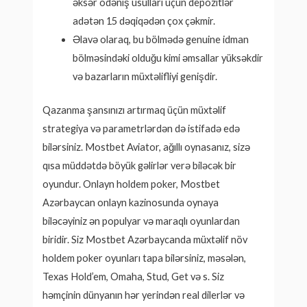
əksər ödəniş üsulları üçün depozitlər
adətən 15 dəqiqədən çox çəkmir.
Əlavə olaraq, bu bölmədə genuine idman
bölməsindəki olduğu kimi əmsallar yüksəkdir
və bazarların müxtəlifliyi genişdir.
Qazanma şansınızı artırmaq üçün müxtəlif
strategiya və parametrlərdən də istifadə edə
bilərsiniz. Mostbet Aviator, ağıllı oynasanız, sizə
qısa müddətdə böyük gəlirlər verə biləcək bir
oyundur. Onlayn holdem poker, Mostbet
Azərbaycan onlayn kazinosunda oynaya
biləcəyiniz ən populyar və maraqlı oyunlardan
biridir. Siz Mostbet Azərbaycanda müxtəlif növ
holdem poker oyunları tapa bilərsiniz, məsələn,
Texas Hold’em, Omaha, Stud, Get və s. Siz
həmçinin dünyanın hər yerindən real dilerlər və