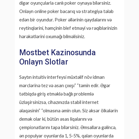
digər oyunçularla canlı poker oynaya bilərsiniz.
Onlayn online poker bacarıq və strategiya tələb
edən bir oyundur. Poker əllərinin qaydalarını və
reytinqlərini, həmçinin blef etməyi və rəqiblərinizin
hərəkətlərini oxumağı bilməlisiniz.
Mostbet Kazinosunda
Onlayn Slotlar
Saytın intuitiv interfeysi müxtəlif növ idman
mərclərinə tez və asan çıxışı” “təmin edir. Əgər
tətbiqdə giriş etməklə bağlı problemlə
üzləşirsinizsə, cihazınızda stabil internet
əlaqəsinin” “olmasına əmin olun. Siz əksər ölkələrin
demək olar ki, bütün əsas liqalarını və
çempionatlarını tapa bilərsiniz. Əmsallara gəlincə,
ən populyar oyunlarda 1, 5-5%, qalan oyunlarda