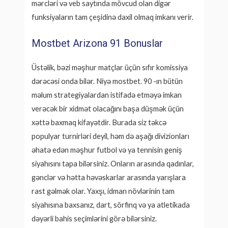
mərcləri və veb saytında mövcud olan digər
funksiyaların tam çeşidinə daxil olmaq imkanı verir.
Mostbet Arizona 91 Bonuslar
Üstəlik, bəzi məşhur matçlar üçün sıfır komissiya
dərəcəsi onda bilər. Niyə mostbet. 90 -ın bütün
məlum strategiyalardan istifadə etməyə imkan
verəcək bir xidmət olacağını başa düşmək üçün
xəttə baxmaq kifayətdir. Burada siz təkcə
populyar turnirləri deyil, həm də aşağı divizionları
əhatə edən məşhur futbol və ya tennisin geniş
siyahısını tapa bilərsiniz. Onların arasında qadınlar,
gənclər və hətta həvəskarlar arasında yarışlara
rast gəlmək olar. Yaxşı, idman növlərinin tam
siyahısına baxsanız, dart, sörfinq və ya atletikada
dəyərli bahis seçimlərini görə bilərsiniz.