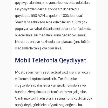
qeydiyyatdan keçən oyunçu bonus əldə edə bilər.
Qeydiyyatdan dərhal sonra siz ilk dəfə pul
qoyduqda 550 AZN-ə qədər +100% bonusu”
“dərhal hesabınızda əldə edə bilərsiniz. Kimi çox
populyar və rahat ödəniş metodlarını istifadə edə
biləcəksiniz. Bu məqaləni sona qədər oxusanız,
Mostbet onlayn kazinoda qarşılaşacağınız bütün
məqamlarla tanış ola bilərsiniz.
Mobil Telefonla Qeydiyyat
Mostbet-in rəsmi saytı actual vaxt mərcləri üçün
mükəmməl optimallaşdırılıb. Tərtibatçılar
müştərilərin bahis edərkən gecikməmələrini və
bundan zövq almalarını təmin etməyə çalışdılar.
Canlı, müxtəlif hadisələrin sayına görə xəttdən çox
aşağı deyil, çünki əksəriyyəti başlanğıcda bu