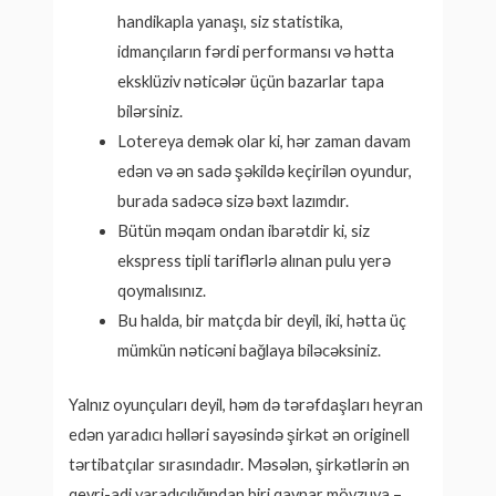
handikapla yanaşı, siz statistika,
idmançıların fərdi performansı və hətta
eksklüziv nəticələr üçün bazarlar tapa
bilərsiniz.
Lotereya demək olar ki, hər zaman davam
edən və ən sadə şəkildə keçirilən oyundur,
burada sadəcə sizə bəxt lazımdır.
Bütün məqam ondan ibarətdir ki, siz
ekspress tipli tariflərlə alınan pulu yerə
qoymalısınız.
Bu halda, bir matçda bir deyil, iki, hətta üç
mümkün nəticəni bağlaya biləcəksiniz.
Yalnız oyunçuları deyil, həm də tərəfdaşları heyran
edən yaradıcı həlləri sayəsində şirkət ən originell
tərtibatçılar sırasındadır. Məsələn, şirkətlərin ən
qeyri-adi yaradıcılığından biri qaynar mövzuya –