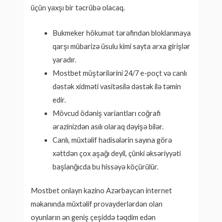
üçün yaxşı bir təcrübə olacaq.
Bukmeker hökumət tərəfindən bloklanmaya
qarşı mübarizə üsulu kimi sayta arxa girişlər
yaradır.
Mostbet müştərilərini 24/7 e-poçt və canlı
dəstək xidməti vasitəsilə dəstək ilə təmin
edir.
Mövcud ödəniş variantları coğrafi
ərazinizdən asılı olaraq dəyişə bilər.
Canlı, müxtəlif hadisələrin sayına görə
xəttdən çox aşağı deyil, çünki əksəriyyəti
başlanğıcda bu hissəyə köçürülür.
Mostbet onlayn kazino Azərbaycan internet
məkanında müxtəlif provayderlərdən olan
oyunların ən geniş çeşiddə təqdim edən