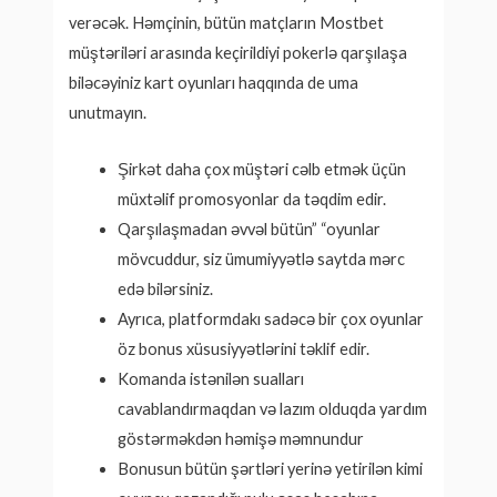
verəcək. Həmçinin, bütün matçların Mostbet
müştəriləri arasında keçirildiyi pokerlə qarşılaşa
biləcəyiniz kart oyunları haqqında de uma
unutmayın.
Şirkət daha çox müştəri cəlb etmək üçün
müxtəlif promosyonlar da təqdim edir.
Qarşılaşmadan əvvəl bütün” “oyunlar
mövcuddur, siz ümumiyyətlə saytda mərc
edə bilərsiniz.
Ayrıca, platformdakı sadəcə bir çox oyunlar
öz bonus xüsusiyyətlərini təklif edir.
Komanda istənilən sualları
cavablandırmaqdan və lazım olduqda yardım
göstərməkdən həmişə məmnundur
Bonusun bütün şərtləri yerinə yetirilən kimi