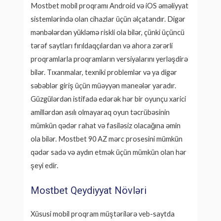
Mostbet mobil proqramı Android və iOS əməliyyat
sistemlərində olan cihazlar üçün əlçatandır. Digər
mənbələrdən yükləmə riskli ola bilər, çünki üçüncü
tərəf saytları fırıldaqçılardan və ahora zərərli
proqramlarla proqramların versiyalarını yerləşdirə
bilər. Tıxanmalar, texniki problemlər və ya digər
səbəblər giriş üçün müəyyən maneələr yaradır.
Güzgülərdən istifadə edərək hər bir oyunçu xarici
amillərdən asılı olmayaraq oyun təcrübəsinin
mümkün qədər rahat və fasiləsiz olacağına əmin
ola bilər. Mostbet 90 AZ mərc prosesini mümkün
qədər sadə və aydın etmək üçün mümkün olan hər
şeyi edir.
Mostbet Qeydiyyat Növləri
Xüsusi mobil proqram müştərilərə veb-saytda