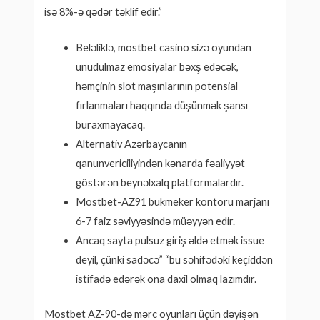
isə 8%-ə qədər təklif edir.”
Beləliklə, mostbet casino sizə oyundan
unudulmaz emosiyalar bəxş edəcək,
həmçinin slot maşınlarının potensial
fırlanmaları haqqında düşünmək şansı
buraxmayacaq.
Alternativ Azərbaycanın
qanunvericiliyindən kənarda fəaliyyət
göstərən beynəlxalq platformalardır.
Mostbet-AZ91 bukmeker kontoru marjanı
6-7 faiz səviyyəsində müəyyən edir.
Ancaq sayta pulsuz giriş əldə etmək issue
deyil, çünki sadəcə” “bu səhifədəki keçiddən
istifadə edərək ona daxil olmaq lazımdır.
Mostbet AZ-90-də mərc oyunları üçün dəyişən