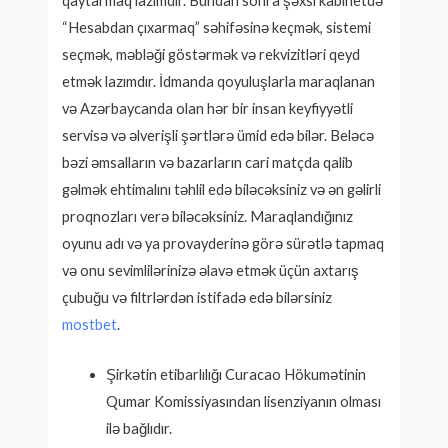
qaytarmaq lazımdır. Bundan sonra şəxsi kabinetdə
“Hesabdan çıxarmaq” səhifəsinə keçmək, sistemi
seçmək, məbləği göstərmək və rekvizitləri qeyd
etmək lazımdır. İdmanda qoyuluşlarla maraqlanan
və Azərbaycanda olan hər bir insan keyfiyyətli
servisə və əlverişli şərtlərə ümid edə bilər. Beləcə
bəzi əmsalların və bazarların cari matçda qalib
gəlmək ehtimalını təhlil edə biləcəksiniz və ən gəlirli
proqnozları verə biləcəksiniz. Maraqlandığınız
oyunu adı və ya provayderinə görə sürətlə tapmaq
və onu sevimlilərinizə əlavə etmək üçün axtarış
çubuğu və filtrlərdən istifadə edə bilərsiniz
mostbet
.
Şirkətin etibarlılığı Curacao Hökumətinin
Qumar Komissiyasından lisenziyanın olması
ilə bağlıdır.