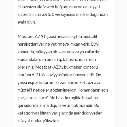
cihazınızın aktiv web bağlantısına və əməliyyat
sisteminin ən azı 5. 0 versiyasına malik olduğundan
əmin olun.
Mostbet AZ 91 şəxsi hesabı saytda müxtəlif
hərəkətləri yerinə yetirməyə imkan verir. Eyni
zamanda, müəyyən bir xəritədə və ya xallarda
komandalardan birinin qələbəsinə mərc edə
bilərsiniz. Mostbet-AZ91 bukmeker kontoru
marjanı 6-7 faiz səviyyəsində müəyyən edir. Ən
yaxşı esports turnirləri zamanı bir xətt üzrə ən
müxtəlif nəticələr gözlənilməlidir. Komandanın son
çıxışlarına, eləcə” “də hazırkı rəqiblə başabaş
qarşıdurmalarına diqqət yetirmək lazımdır. Bu
kateqoriyalı idman yarışlarında məhdudiyyətlər
kifayət qədər yüksəkdir.