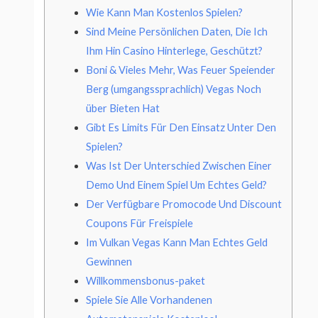
Wie Kann Man Kostenlos Spielen?
Sind Meine Persönlichen Daten, Die Ich
Ihm Hin Casino Hinterlege, Geschützt?
Boni & Vieles Mehr, Was Feuer Speiender
Berg (umgangssprachlich) Vegas Noch
über Bieten Hat
Gibt Es Limits Für Den Einsatz Unter Den
Spielen?
Was Ist Der Unterschied Zwischen Einer
Demo Und Einem Spiel Um Echtes Geld?
Der Verfügbare Promocode Und Discount
Coupons Für Freispiele
Im Vulkan Vegas Kann Man Echtes Geld
Gewinnen
Willkommensbonus-paket
Spiele Sie Alle Vorhandenen