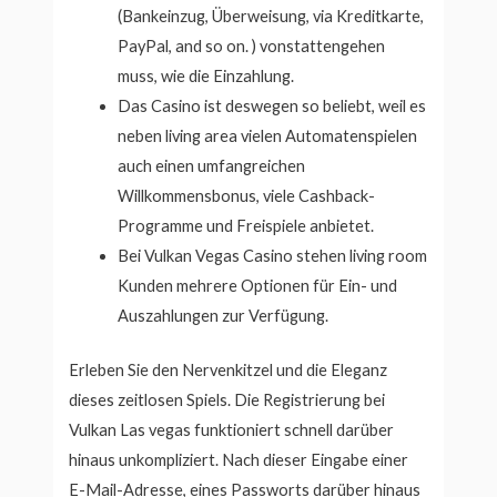
(Bankeinzug, Überweisung, via Kreditkarte,
PayPal, and so on. ) vonstattengehen
muss, wie die Einzahlung.
Das Casino ist deswegen so beliebt, weil es
neben living area vielen Automatenspielen
auch einen umfangreichen
Willkommensbonus, viele Cashback-
Programme und Freispiele anbietet.
Bei Vulkan Vegas Casino stehen living room
Kunden mehrere Optionen für Ein- und
Auszahlungen zur Verfügung.
Erleben Sie den Nervenkitzel und die Eleganz
dieses zeitlosen Spiels. Die Registrierung bei
Vulkan Las vegas funktioniert schnell darüber
hinaus unkompliziert. Nach dieser Eingabe einer
E-Mail-Adresse, eines Passworts darüber hinaus