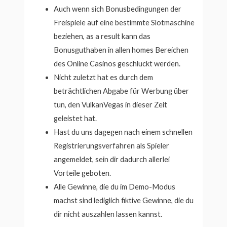
Auch wenn sich Bonusbedingungen der
Freispiele auf eine bestimmte Slotmaschine
beziehen, as a result kann das
Bonusguthaben in allen homes Bereichen
des Online Casinos geschluckt werden.
Nicht zuletzt hat es durch dem
beträchtlichen Abgabe für Werbung über
tun, den VulkanVegas in dieser Zeit
geleistet hat.
Hast du uns dagegen nach einem schnellen
Registrierungsverfahren als Spieler
angemeldet, sein dir dadurch allerlei
Vorteile geboten.
Alle Gewinne, die du im Demo-Modus
machst sind lediglich fiktive Gewinne, die du
dir nicht auszahlen lassen kannst.