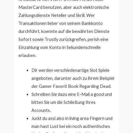
MasterCard benutzen, aber auch elektronische
Zahlungsdienste Neteller und Skrill. Wer
Transaktionen lieber von seinem Bankkonto
durchführt, koennte auf die bewährten Dienste
Sofort sowie Trustly zurückgreifen, perish eine
Einzahlung vom Konto in Sekundenschnelle
erlauben.
Dir werden verschiedenartige Slot Spiele
angeboten, darunter auch zu ihrem Beispiel
der Gamer Favorit Book Regarding Dead.
Schreiben Sie dazu eine E-Mail a good und
bitten Sie um die Schließung Ihres
Accounts.
Juckt du assi also in living area Fingern und
man hast Lust bei ein noch authentisches