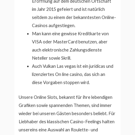
Eröffnung auf dem deutschen Ortschaft
im Jahr 2015 gefeiert und ist natürlich
seitdem zu einem der bekanntesten Online-
Casinos aufgestiegen.
Man kann eine gewisse Kreditkarte von
VISA oder MasterCard benutzen, aber
auch elektronische Zahlungsdienste
Neteller sowie Skrill.
Auch Vulkan Las vegas ist ein jurídicas und
lizenziertes On line casino, das sich an
diese Vorgaben stoppen wird.
Unsere Online Slots, bekannt für ihre lebendigen
Grafiken sowie spannenden Themen, sind immer
wieder bei unseren Gästen besonders beliebt. Für
Liebhaber des klassischen Casino-Feelings halten
unsereins eine Auswahl an Roulette- und