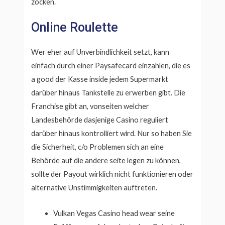
zocken.
Online Roulette
Wer eher auf Unverbindlichkeit setzt, kann
einfach durch einer Paysafecard einzahlen, die es
a good der Kasse inside jedem Supermarkt
darüber hinaus Tankstelle zu erwerben gibt. Die
Franchise gibt an, vonseiten welcher
Landesbehörde dasjenige Casino reguliert
darüber hinaus kontrolliert wird. Nur so haben Sie
die Sicherheit, c/o Problemen sich an eine
Behörde auf die andere seite legen zu können,
sollte der Payout wirklich nicht funktionieren oder
alternative Unstimmigkeiten auftreten.
Vulkan Vegas Casino head wear seine