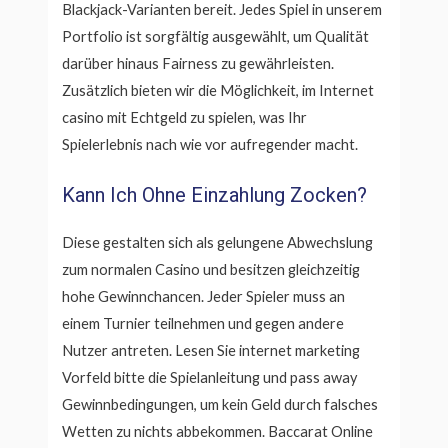
Blackjack-Varianten bereit. Jedes Spiel in unserem
Portfolio ist sorgfältig ausgewählt, um Qualität
darüber hinaus Fairness zu gewährleisten.
Zusätzlich bieten wir die Möglichkeit, im Internet
casino mit Echtgeld zu spielen, was Ihr
Spielerlebnis nach wie vor aufregender macht.
Kann Ich Ohne Einzahlung Zocken?
Diese gestalten sich als gelungene Abwechslung
zum normalen Casino und besitzen gleichzeitig
hohe Gewinnchancen. Jeder Spieler muss an
einem Turnier teilnehmen und gegen andere
Nutzer antreten. Lesen Sie internet marketing
Vorfeld bitte die Spielanleitung und pass away
Gewinnbedingungen, um kein Geld durch falsches
Wetten zu nichts abbekommen. Baccarat Online