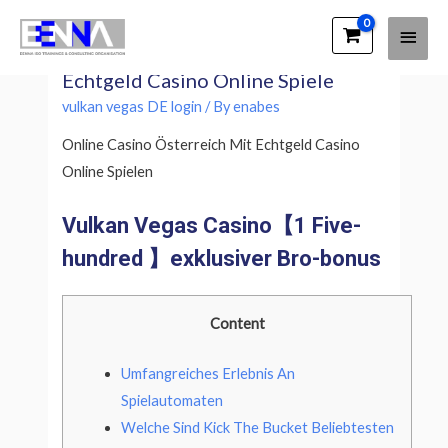
Main
EENNA Trainings
Online Casino Österreich Mit
Men
Echtgeld Casino Online Spiele
vulkan vegas DE login
/ By
enabes
Online Casino Österreich Mit Echtgeld Casino
Online Spielen
Vulkan Vegas Casino【1 Five-
hundred 】exklusiver Bro-bonus
Content
Umfangreiches Erlebnis An
Spielautomaten
Welche Sind Kick The Bucket Beliebtesten