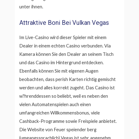
unter ihnen.
Attraktive Boni Bei Vulkan Vegas
Im Live-Casino wird dieser Spieler mit einem
Dealer in einem echten Casino verbunden. Via
Kamera können Sie den Dealer an seinem Tisch
und das Casino im Hintergrund entdecken.
Ebenfalls können Sie mit eigenen Augen
beobachten, dass perish Karten richtig gemischt
werden und alles korrekt zugeht. Das Casino ist
w?hrenddessen so beliebt, weil es neben den
vielen Automatenspielen auch einen
umfangreichen Willkommensbonus, viele
Cashback-Programme sowie Freispiele anbietet.
Die Website von Feuer speiender berg
(umgangssprachlich) Vegas ist sehr angenehm