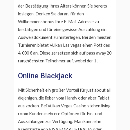
der Bestätigung Ihres Alters können Sie bereits
loslegen. Denken Sie daran, für den
Willkommensbonus Ihre E-Mail-Adresse zu
bestätigen und für eine gewisse Auszahlung ein
Ausweisdokument zu hinterlegen. Bei den meisten
Turnieren bietet Vulkan Las vegas einen Pott des
4. 000 € an. Diese zersetzen sich auf pass away 20
ranghöchsten Teilnehmer auf, wobei der 1 .
Online Blackjack
Mit Sicherheit ein großer Vorteil für just about all
diejenigen, die lieber vom Handy oder aber Tablet
aus zocken. Bei Vulkan Vegas Casino stehen living
room Kunden mehrere Optionen für Ein- und
Auszahlungen zur Verfügung. Man kann eine
Kreditkarte von VISA FOR AUSTRALIA oder