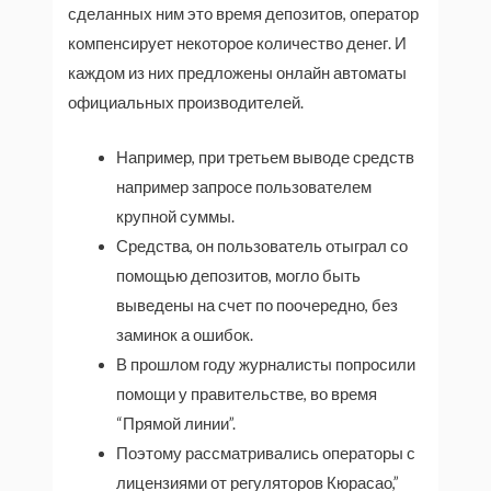
сделанных ним это время депозитов, оператор
компенсирует некоторое количество денег. И
каждом из них предложены онлайн автоматы
официальных производителей.
Например, при третьем выводе средств
например запросе пользователем
крупной суммы.
Средства, он пользователь отыграл со
помощью депозитов, могло быть
выведены на счет по поочередно, без
заминок а ошибок.
В прошлом году журналисты попросили
помощи у правительстве, во время
“Прямой линии”.
Поэтому рассматривались операторы с
лицензиями от регуляторов Кюрасао,”