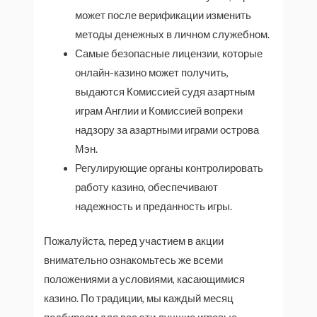
может после верификации изменить
методы денежных в личном служебном.
Самые безопасные лицензии, которые
онлайн-казино может получить,
выдаются Комиссией судя азартным
играм Англии и Комиссией вопреки
надзору за азартными играми острова
Мэн.
Регулирующие органы контролировать
работу казино, обеспечивают
надежность и преданность игры.
Пожалуйста, перед участием в акции
внимательно ознакомьтесь же всеми
положениями а условиями, касающимися
казино. По традиции, мы каждый месяц