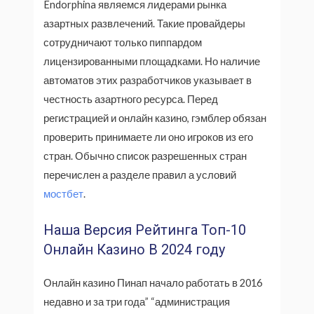
Endorphina являемся лидерами рынка
азартных развлечений. Такие провайдеры
сотрудничают только пиппардом
лицензированными площадками. Но наличие
автоматов этих разработчиков указывает в
честность азартного ресурса. Перед
регистрацией и онлайн казино, гэмблер обязан
проверить принимаете ли оно игроков из его
стран. Обычно список разрешенных стран
перечислен а разделе правил а условий
мостбет
.
Наша Версия Рейтинга Топ-10
Онлайн Казино В 2024 году
Онлайн казино Пинап начало работать в 2016
недавно и за три года” “администрация