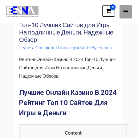
Main
EENNA Trainings
Рейтинг Онлайн Казино В 2024
Men
Топ-10 Лучших Сайтов для Игры
На подлинные Деньги, Надежные
Обзор
Leave a Comment
/
Uncategorised
/ By
enabes
Рейтинг Онлайн Казино В 2024 Топ-10 Лучших
Сайтов для Игры На подлинные Деньги,
Надежные Обзоры
Лучшие Онлайн Казино В 2024
Рейтинг Топ 10 Сайтов Для
Игры в Деньги
Content