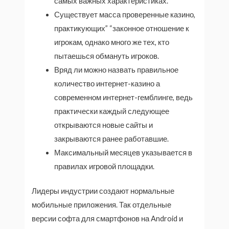
самых важных характеристиках.
Существует масса проверенные казино,
практикующих” “законное отношение к
игрокам, однако много же тех, кто
пытаешься обмануть игроков.
Вряд ли можно назвать правильное
количество интернет-казино а
современном интернет-гемблинге, ведь
практически каждый следующее
открываются новые сайты и
закрываются ранее работавшие.
Максимальный месяцев указывается в
правилах игровой площадки.
Лидеры индустрии создают нормальные
мобильные приложения. Так отдельные
версии софта для смартфонов на Android и