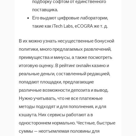
подборку софтом от единственного
поставщика.
Его выдают цифровые лаборатории,
такие как iTech Labs, eCOGRA же т. д.
В их можно узнать несущественные бонусной
политики, много предлагаемых развлечений,
преимущества и минусы, а также посмотреть
итоговую оценку. В рейтинг онлайн казино и
реальные деньги, составленный редакцией,
попадают площадки, предлагающие
различные возможности депозита и вывод.
Нужно учитывать, что не все платежные
методы подходят и для пополнения, и для
кэшаута. Них сервисы работают а в
одностороннем нормально. Честные, быстрые
суммы — неотъемлемая половины для