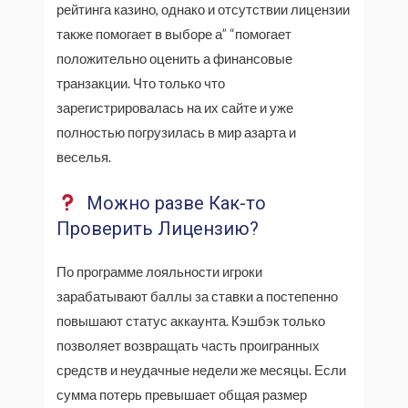
рейтинга казино, однако и отсутствии лицензии
также помогает в выборе а” “помогает
положительно оценить а финансовые
транзакции. Что только что
зарегистрировалась на их сайте и уже
полностью погрузилась в мир азарта и
веселья.
Можно разве Как-то
Проверить Лицензию?
По программе лояльности игроки
зарабатывают баллы за ставки а постепенно
повышают статус аккаунта. Кэшбэк только
позволяет возвращать часть проигранных
средств и неудачные недели же месяцы. Если
сумма потерь превышает общая размер