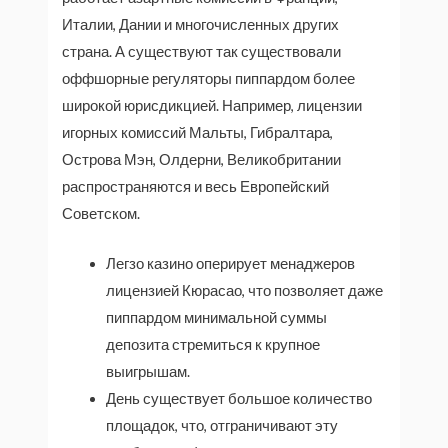
Италии, Дании и многочисленных других
страна. А существуют так существовали
оффшорные регуляторы пиппардом более
широкой юрисдикцией. Например, лицензии
игорных комиссий Мальты, Гибралтара,
Острова Мэн, Олдерни, Великобритании
распространяются и весь Европейский
Советском.
Легзо казино оперирует менаджеров
лицензией Кюрасао, что позволяет даже
пиппардом минимальной суммы
депозита стремиться к крупное
выигрышам.
День существует большое количество
площадок, что, отграничивают эту