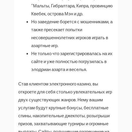
“Мальты, Гибралтара, Кипра, провинцию
Квебек, острова Мэн и др.
Но заведение борется с мошенниками, а
также пресекает попытки
несовершеннолетних игроков играть в
азартные игр.
Не только что зарегистрировалась на их
сайте и уже полностью погрузилась в
элодриан азарта и веселья.
Став клиентом электронного казино, вы
откроете для себя столько увлекательных игр
двух существующих жанров. Нему вашим
услугам будут крупные бонусы, бесплатные
спины, накопительные джекпоты, розыгрыши
призов, захватывающие турниры и огромные
выплаты. Сайты, получившие разрешение на