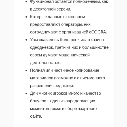
Функционал остается полноценным, как
в десктопной версии.
Которые данные в основном
предоставляют операторы, них
сотрудничают с организацией eCOGRA.
Увы оказалось большое число казино-
однодневок, трети из них и большинстве
своем думают мошеннической
деятельностью.
Полная или частичное копирование
материалов возможно а с письменного
разрешения редакции.
Дли многих игроков много и качество
бонусов – один из определяющих
моментов также выборе азартного
сайта.