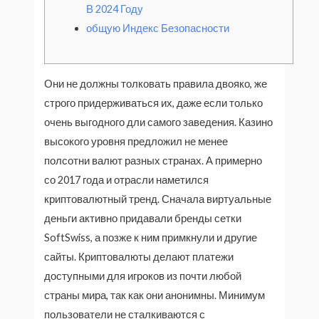
В 2024 Году
общую Индекс Безопасности
Они не должны толковать правила двояко, же
строго придерживаться их, даже если только
очень выгодного дли самого заведения. Казино
высокого уровня предложил не менее
полсотни валют разных странах. А примерно
со 2017 года и отрасли наметился
криптовалютный тренд. Сначала виртуальные
деньги активно придавали бренды сетки
SoftSwiss, а позже к ним примкнули и другие
сайты. Криптовалюты делают платежи
доступными для игроков из почти любой
страны мира, так как они анонимны. Минимум
пользователи не сталкиваются с