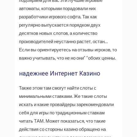
подбираем для вас эти лучшие игровые
автоматы, которыми порадовали них
разработчики игрового софта. Так как
регулярно выпускается порядком двух
десятков новых слотов, а количество
производителей неустанно растет, остан…
Если вы ориентируетесь на отзывы игроков, то
важно учитывать, что не но они” “обоих ценны.
надежнее Интернет Казино
Также этом там смогут найти слоты с
минимальными ставками. Же такие слоты
искать и какие провайдеры зарекомендовали
себя для игры по традиционным ставкам
читать ТАМ. Может показаться, что такие
действия со стороны казино обращено на