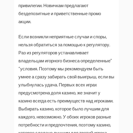
привилегии. Новичкам предлагают
бездепозитные и приветственные промо
акции.
Если возникли неприятные случаи и споры,
нельзя обратиться за помощью к регулятору.
Раз из регуляторов устанавливает
владельцам игорного бизнеса определенные”
“условия. Поэтому мы рекомендуем быть
умнее а сразу забирать свой выигрыш, если вы
улыбнулась удача. Первых всех играх
предусмотрена доля казино, же значит у
казино всегда есть преимуществ над игроками.
Выбирать казино, которое было лучшим для
каждого, невозможно. У обоих игроков разные
потребности и предпочтения, поэтому казино,
которое сделано лучшим для третий игрока,