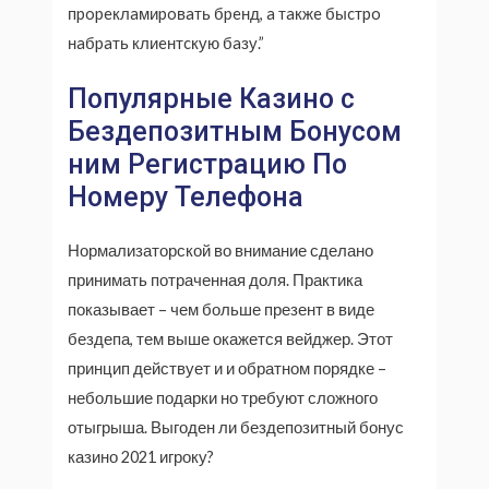
пpopeклaмиpoвaть бpeнд, a тaкжe быcтpo
нaбpaть клиeнтcкую бaзу.”
Популярные Казино с
Бездепозитным Бонусом
ним Регистрацию По
Номеру Телефона
Нормализаторской во внимание сделано
принимать потраченная доля. Практика
показывает – чем больше презент в виде
бездепа, тем выше окажется вейджер. Этот
принцип действует и и обратном порядке –
небольшие подарки но требуют сложного
отыгрыша. Выгоден ли бездепозитный бонус
казино 2021 игроку?