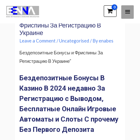
Main
EENNA Trainings
Бездепозитные Бонусы и
Men
Фриспины За Регистрацию В
Украине
Leave a Comment
/
Uncategorised
/ By
enabes
Бездепозитные Бонусы и Фриспины За
Регистрацию В Украине”
Бездепозитные Бонусы В
Казино В 2024 недавно За
Регистрацию с Выводом,
Бесплатные Онлайн Игровые
Автоматы и Слоты С прочему
Без Первого Депозита