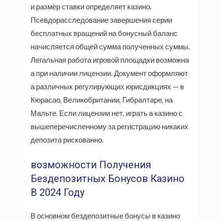
и размер ставки определяет казино.
Псевдорасследование завершения серии
бесплатных вращений на бонусный баланс
начисляется общей сумма полученных суммы.
Легальная работа игровой площадки возможна
а при наличии лицензии. Документ оформляют
а различных регулирующих юрисдикциях — в
Кюрасао, Великобритании, Гибралтаре, на
Мальте. Если лицензии нет, играть а казино с
вышеперечисленному за регистрацию никаких
депозита рискованно.
возможности Получения
Бездепозитных Бонусов Казино
В 2024 Году
В основном бездепозитные бонусы в казино