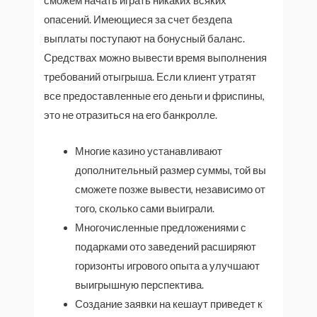
сможем начать играть никаких всяких
опасений. Имеющиеся за счет бездепа
выплаты поступают на бонусный баланс.
Средствах можно вывести время выполнения
требований отыгрыша. Если клиент утратят
все предоставленные его деньги и фриспины,
это не отразиться на его банкролле.
Многие казино устанавливают
дополнительный размер суммы, той вы
сможете позже вывести, независимо от
того, сколько сами выиграли.
Многочисленные предложениями с
подарками ото заведений расширяют
горизонты игрового опыта а улучшают
выигрышную перспектива.
Создание заявки на кешаут приведет к