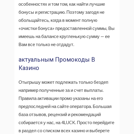
особенностях и том том, как найти лучшие
бонусы и регистрацию. Поэтому загодя не
обольщайтесь, когда в момент полную
«очистки бонуса» предоставленной суммы, Вы
имеешь на балансе кругленькую сумму — ее
Вам все только не отдадут.
актуальным Промокоды В
Казино
Отыгрышу может подлежать только бездеп
например полученные за и счет выплаты.
Правила активации промо указаны на его
предпоследней на сайте оператора. Большая
база отзывов, рецензий и рекомендаций
собирается у нас, на 4LUCK. Просто перейдите
в раздел со списком всех казино и выберете