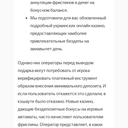
аннуляции фриспинов и денег на
бонусном балансе.
Мы подготовили для вас обновленный
подробный украинских онлайн казино,
предоставляющих наиболее
привлекательные бездепы на
авиавылет день.
Однако них операторы перед выводом
подарка могут потребовать от игрока
верифицировать платежный инструмент
образом внесения минимального депозита. И
если пользователь откажется это сделали, в
кэшауте было отказано. Новые казино,
дающие бездепозитные бонусы на игровые
автоматы, часто начисляют пользователям
фриспины. Оператор представляет, в каких