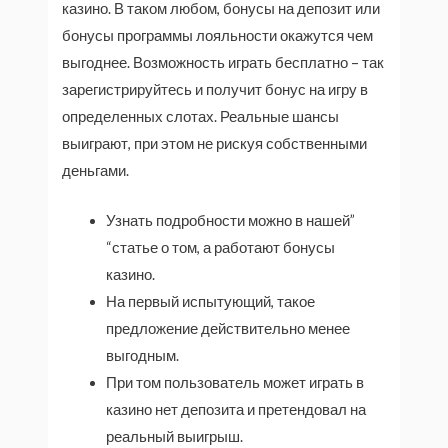
казино. В таком любом, бонусы на депозит или
бонусы программы лояльности окажутся чем
выгоднее. Возможность играть бесплатно – так
зарегистрируйтесь и получит бонус на игру в
определенных слотах. Реальные шансы
выиграют, при этом не рискуя собственными
деньгами.
Узнать подробности можно в нашей”
“статье о том, а работают бонусы
казино.
На первый испытующий, такое
предложение действительно менее
выгодным.
При том пользователь может играть в
казино нет депозита и претендовал на
реальный выигрыш.