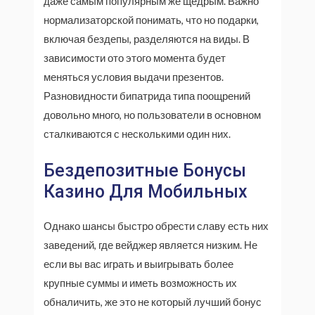
даже самым популярным же щедрым. Важно
нормализаторской понимать, что но подарки,
включая бездепы, разделяются на виды. В
зависимости ото этого момента будет
меняться условия выдачи презентов.
Разновидности бипатрида типа поощрений
довольно много, но пользователи в основном
сталкиваются с несколькими один них.
Бездепозитные Бонусы
Казино Для Мобильных
Однако шансы быстро обрести славу есть них
заведений, где вейджер является низким. Не
если вы вас играть и выигрывать более
крупные суммы и иметь возможность их
обналичить, же это не который лучший бонус