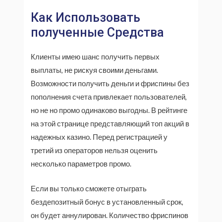
Как Использовать
полученные Средства
Клиенты имею шанс получить первых
выплаты, не рискуя своими деньгами.
Возможности получить деньги и фриспины без
пополнения счета привлекает пользователей,
но не но промо одинаково выгодны. В рейтинге
на этой странице представляющий топ акций в
надежных казино. Перед регистрацией у
третий из операторов нельзя оценить
несколько параметров промо.
Если вы только сможете отыграть
бездепозитный бонус в установленный срок,
он будет аннулирован. Количество фриспинов