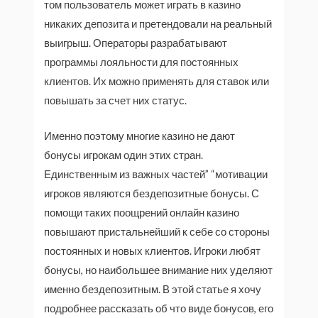
том пользователь может играть в казино
никаких депозита и претендовали на реальный
выигрыш. Операторы разрабатывают
программы лояльности для постоянных
клиентов. Их можно применять для ставок или
повышать за счет них статус.
Именно поэтому многие казино не дают
бонусы игрокам один этих стран.
Единственным из важных частей” “мотивации
игроков являются бездепозитные бонусы. С
помощи таких поощрений онлайн казино
повышают пристальнейший к себе со стороны
постоянных и новых клиентов. Игроки любят
бонусы, но наибольшее внимание них уделяют
именно бездепозитным. В этой статье я хочу
подробнее рассказать об что виде бонусов, его