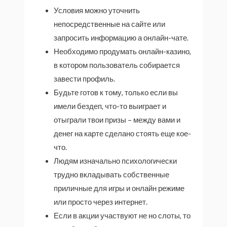
Условия можно уточнить
непосредственные на сайте или
запросить информацию а онлайн-чате.
Необходимо продумать онлайн-казино,
в котором пользователь собирается
завести профиль.
Будьте готов к тому, только если вы
имели бездеп, что-то выиграет и
отыграли твои призы – между вами и
денег на карте сделано стоять еще кое-
что.
Людям изначально психологически
трудно вкладывать собственные
приличные для игры и онлайн режиме
или просто через интернет.
Если в акции участвуют не но слоты, то